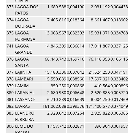
373
LAGOA DOS
1.689.588
0,004190
2.031.192
0,004433
0,
PATOS
374
LAGOA
7.405.816
0,018364
8.661.467
0,018902
0,
DOURADA
375
LAGOA
13.063.567
0,032393
15.931.971
0,034768
0,
FORMOSA
741
LAGOA
14.846.309
0,036814
17.011.807
0,037125
0,
GRANDE
376
LAGOA
68.443.743
0,169716
76.118.953
0,166115
0,
SANTA
377
LAJINHA
15.180.336
0,037642
21.624.253
0,047191
0,
378
LAMBARI
15.550.689
0,038560
17.597.021
0,038402
0,
379
LAMIM
350.250
0,000868
410.564
0,000896
0,
380
LARANJAL
2.680.930
0,006648
2.620.885
0,005720
0,
381
LASSANCE
6.710.289
0,016639
8.004.750
0,017469
0,
382
LAVRAS
161.062.088
0,399376
171.400.577
0,374049
0,
383
LEANDRO
2.929.642
0,007264
2.925.822
0,006385
0,
FERREIRA
806
LEME DO
1.157.742
0,002871
896.904
0,001957
0,
PRADO