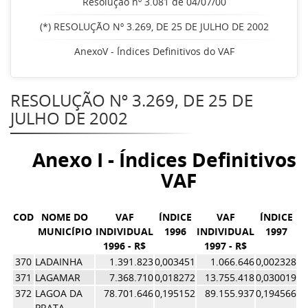
Resolução nº 3.081 de 04/07/00
(*) RESOLUÇÃO Nº 3.269, DE 25 DE JULHO DE 2002
AnexoV - Índices Definitivos do VAF
RESOLUÇÃO Nº 3.269, DE 25 DE
JULHO DE 2002
Anexo I - Índices Definitivos 
VAF
COD
NOME DO
VAF
ÍNDICE
VAF
ÍNDICE
MUNICÍPIO
INDIVIDUAL
1996
INDIVIDUAL
1997
1996 - R$
1997 - R$
Í
370
LADAINHA
1.391.823
0,003451
1.066.646
0,002328
0,
371
LAGAMAR
7.368.710
0,018272
13.755.418
0,030019
0,
372
LAGOA DA
78.701.646
0,195152
89.155.937
0,194566
0,
PRATA