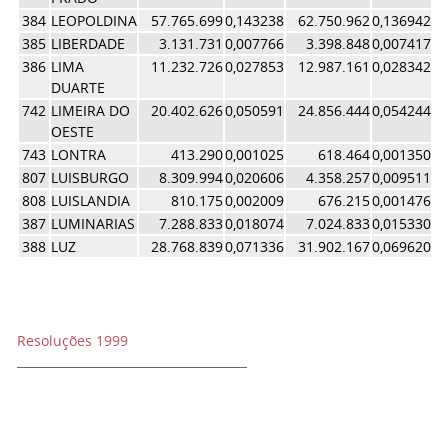
384
LEOPOLDINA
57.765.699
0,143238
62.750.962
0,136942
0,
385
LIBERDADE
3.131.731
0,007766
3.398.848
0,007417
0,
386
LIMA
11.232.726
0,027853
12.987.161
0,028342
0,
DUARTE
742
LIMEIRA DO
20.402.626
0,050591
24.856.444
0,054244
0,
OESTE
743
LONTRA
413.290
0,001025
618.464
0,001350
0,
807
LUISBURGO
8.309.994
0,020606
4.358.257
0,009511
0,
808
LUISLANDIA
810.175
0,002009
676.215
0,001476
0,
387
LUMINARIAS
7.288.833
0,018074
7.024.833
0,015330
0,
388
LUZ
28.768.839
0,071336
31.902.167
0,069620
0,
Resoluções 1999