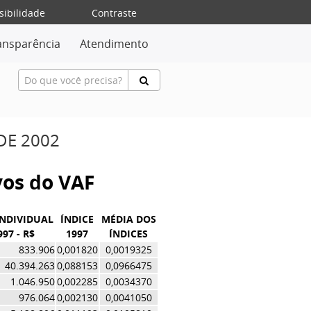
sibilidade
Contraste
ansparência
Atendimento
DE 2002
ivos do VAF
INDIVIDUAL
ÍNDICE
MÉDIA DOS
997 - R$
1997
ÍNDICES
833.906
0,001820
0,0019325
40.394.263
0,088153
0,0966475
1.046.950
0,002285
0,0034370
976.064
0,002130
0,0041050