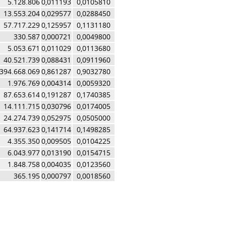
5.128.806
0,011193
0,0105810
13.553.204
0,029577
0,0288450
57.717.229
0,125957
0,1131180
330.587
0,000721
0,0049800
5.053.671
0,011029
0,0113680
40.521.739
0,088431
0,0911960
394.668.069
0,861287
0,9032780
1.976.769
0,004314
0,0059320
87.653.614
0,191287
0,1740385
14.111.715
0,030796
0,0174005
24.274.739
0,052975
0,0505000
64.937.623
0,141714
0,1498285
4.355.350
0,009505
0,0104225
6.043.977
0,013190
0,0154715
1.848.758
0,004035
0,0123560
365.195
0,000797
0,0018560