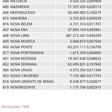
444
NATERCIA
4.020.335
0,009969
445
NAZARENO
11.337.433
0,028113
446
NEPOMUCENO
40.440.902
0,100279
815
NINHEIRA
3.725.825
0,009239
816
NOVA BELEM
4.721.374
0,011707
447
NOVA ERA
37.893.159
0,093961
448
NOVA LIMA
381.212.241
0,945269
449
NOVA MODICA
3.044.810
0,007550
450
NOVA PONTE
63.231.111
0,156790
817
NOVA PORTEIRINHA
1.615.339
0,004005
451
NOVA RESENDE
19.367.638
0,048025
452
NOVA SERRANA
63.695.831
0,157943
366
NOVA UNIAO
4.573.354
0,011340
453
NOVO CRUZEIRO
7.159.382
0,017753
818
NOVO ORIENTE DE MINAS
8.338.877
0,020677
819
NOVORIZONTE
1.175.706
0,002915
Resoluções 1999