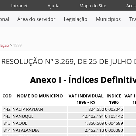
Intranet
Ajuda
Mapa do Site
Aces
ional
Área do servidor
Legislação
Municípios
Tr
lação
>
1999
RESOLUÇÃO Nº 3.269, DE 25 DE JULHO 
Anexo I - Índices Definit
COD
NOME DO MUNICÍPIO
VAF INDIVIDUAL
ÍNDICE
VAF 
1996 - R$
1996
1
442
NACIP RAYDAN
824.550
0,002045
443
NANUQUE
42.402.191
0,105142
813
NAQUE
1.850.509
0,004589
814
NATALANDIA
2.452.113
0,006080