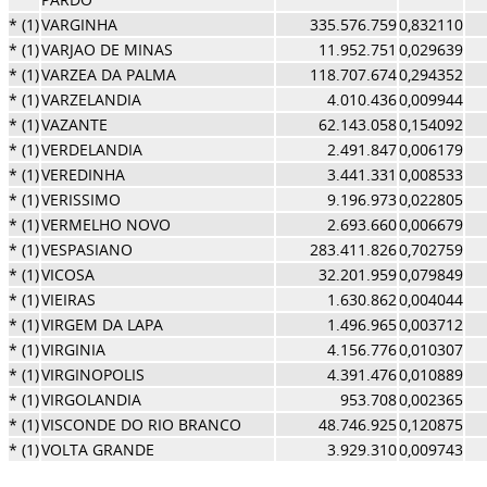
* (1)
VARGINHA
335.576.759
0,832110
* (1)
VARJAO DE MINAS
11.952.751
0,029639
* (1)
VARZEA DA PALMA
118.707.674
0,294352
* (1)
VARZELANDIA
4.010.436
0,009944
* (1)
VAZANTE
62.143.058
0,154092
* (1)
VERDELANDIA
2.491.847
0,006179
* (1)
VEREDINHA
3.441.331
0,008533
* (1)
VERISSIMO
9.196.973
0,022805
* (1)
VERMELHO NOVO
2.693.660
0,006679
* (1)
VESPASIANO
283.411.826
0,702759
* (1)
VICOSA
32.201.959
0,079849
* (1)
VIEIRAS
1.630.862
0,004044
* (1)
VIRGEM DA LAPA
1.496.965
0,003712
* (1)
VIRGINIA
4.156.776
0,010307
* (1)
VIRGINOPOLIS
4.391.476
0,010889
* (1)
VIRGOLANDIA
953.708
0,002365
* (1)
VISCONDE DO RIO BRANCO
48.746.925
0,120875
* (1)
VOLTA GRANDE
3.929.310
0,009743