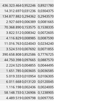
436.323.464
0,952246
0,8921780
14.312.697
0,031236
0,0304375
134.877.882
0,294362
0,2943570
2.927.669
0,006389
0,0081665
70.368.890
0,153575
0,1538335
3.822.512
0,008342
0,0072605
4.116.829
0,008985
0,0087590
11.016.763
0,024043
0,0234240
3.524.510
0,007692
0,0071855
390.658.808
0,852586
0,7776725
44.750.398
0,097665
0,0887570
2.224.525
0,004855
0,0044495
1.651.785
0,003605
0,0036585
5.019.333
0,010954
0,0106305
6.011.668
0,013120
0,0120045
1.116.198
0,002436
0,0024005
58.148.733
0,126906
0,1238905
4.489.519
0,009798
0,0097705