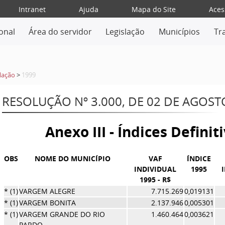
Intranet
Ajuda
Mapa do Site
Aces
ional
Área do servidor
Legislação
Municípios
Tr
lação
>
1999
RESOLUÇÃO Nº 3.000, DE 02 DE AGOST
Anexo III - Índices Definit
OBS
NOME DO MUNICÍPIO
VAF
ÍNDICE
INDIVIDUAL
1995
1995 - R$
* (1)
VARGEM ALEGRE
7.715.269
0,019131
* (1)
VARGEM BONITA
2.137.946
0,005301
* (1)
VARGEM GRANDE DO RIO
1.460.464
0,003621
PARDO