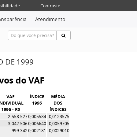
sibilidade
Contraste
ansparência
Atendimento
O DE 1999
ivos do VAF
VAF
ÍNDICE
MÉDIA
INDIVIDUAL
1996
DOS
1996 - R$
ÍNDICES
2.558.527
0,005584
0,0123575
3.042.506
0,006640
0,0059705
999.342
0,002181
0,0029010