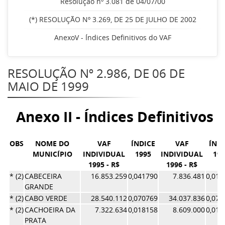
Resolução nº 3.081 de 04/07/00
(*) RESOLUÇÃO Nº 3.269, DE 25 DE JULHO DE 2002
AnexoV - Índices Definitivos do VAF
RESOLUÇÃO Nº 2.986, DE 06 DE
MAIO DE 1999
Anexo II - Índices Definitivos 
OBS
NOME DO
VAF
ÍNDICE
VAF
ÍNDI
MUNICÍPIO
INDIVIDUAL
1995
INDIVIDUAL
199
1995 - R$
1996 - R$
* (2)
CABECEIRA
16.853.259
0,041790
7.836.481
0,017
GRANDE
* (2)
CABO VERDE
28.540.112
0,070769
34.037.836
0,074
* (2)
CACHOEIRA DA
7.322.634
0,018158
8.609.000
0,018
PRATA