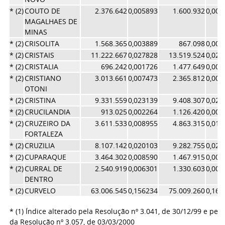
* (2)
COUTO DE
2.376.642
0,005893
1.600.932
0,003
MAGALHAES DE
MINAS
* (2)
CRISOLITA
1.568.365
0,003889
867.098
0,001
* (2)
CRISTAIS
11.222.667
0,027828
13.519.524
0,029
* (2)
CRISTALIA
696.242
0,001726
1.477.649
0,003
* (2)
CRISTIANO
3.013.661
0,007473
2.365.812
0,005
OTONI
* (2)
CRISTINA
9.331.559
0,023139
9.408.307
0,020
* (2)
CRUCILANDIA
913.025
0,002264
1.126.420
0,002
* (2)
CRUZEIRO DA
3.611.533
0,008955
4.863.315
0,010
FORTALEZA
* (2)
CRUZILIA
8.107.142
0,020103
9.282.755
0,020
* (2)
CUPARAQUE
3.464.302
0,008590
1.467.915
0,003
* (2)
CURRAL DE
2.540.919
0,006301
1.330.603
0,002
DENTRO
* (2)
CURVELO
63.006.545
0,156234
75.009.260
0,163
* (1) Índice alterado pela Resolução nº 3.041, de 30/12/99 e pelo 
da Resolução nº 3.057, de 03/03/2000