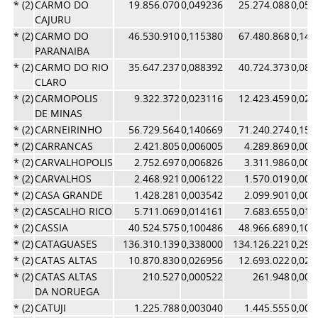
* (2)
CARMO DO
19.856.070
0,049236
25.274.088
0,054
CAJURU
* (2)
CARMO DO
46.530.910
0,115380
67.480.868
0,146
PARANAIBA
* (2)
CARMO DO RIO
35.647.237
0,088392
40.724.373
0,088
CLARO
* (2)
CARMOPOLIS
9.322.372
0,023116
12.423.459
0,027
DE MINAS
* (2)
CARNEIRINHO
56.729.564
0,140669
71.240.274
0,154
* (2)
CARRANCAS
2.421.805
0,006005
4.289.869
0,009
* (2)
CARVALHOPOLIS
2.752.697
0,006826
3.311.986
0,007
* (2)
CARVALHOS
2.468.921
0,006122
1.570.019
0,003
* (2)
CASA GRANDE
1.428.281
0,003542
2.099.901
0,004
* (2)
CASCALHO RICO
5.711.069
0,014161
7.683.655
0,016
* (2)
CASSIA
40.524.575
0,100486
48.966.689
0,106
* (2)
CATAGUASES
136.310.139
0,338000
134.126.221
0,291
* (2)
CATAS ALTAS
10.870.830
0,026956
12.693.022
0,027
* (2)
CATAS ALTAS
210.527
0,000522
261.948
0,000
DA NORUEGA
* (2)
CATUJI
1.225.788
0,003040
1.445.555
0,003