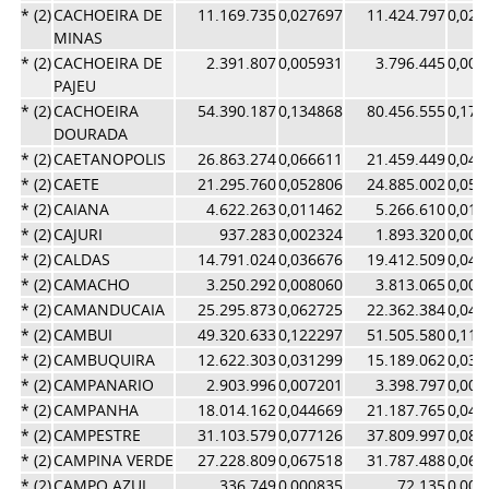
* (2)
CACHOEIRA DE
11.169.735
0,027697
11.424.797
0,024
MINAS
* (2)
CACHOEIRA DE
2.391.807
0,005931
3.796.445
0,008
PAJEU
* (2)
CACHOEIRA
54.390.187
0,134868
80.456.555
0,174
DOURADA
* (2)
CAETANOPOLIS
26.863.274
0,066611
21.459.449
0,046
* (2)
CAETE
21.295.760
0,052806
24.885.002
0,054
* (2)
CAIANA
4.622.263
0,011462
5.266.610
0,011
* (2)
CAJURI
937.283
0,002324
1.893.320
0,004
* (2)
CALDAS
14.791.024
0,036676
19.412.509
0,042
* (2)
CAMACHO
3.250.292
0,008060
3.813.065
0,008
* (2)
CAMANDUCAIA
25.295.873
0,062725
22.362.384
0,048
* (2)
CAMBUI
49.320.633
0,122297
51.505.580
0,111
* (2)
CAMBUQUIRA
12.622.303
0,031299
15.189.062
0,033
* (2)
CAMPANARIO
2.903.996
0,007201
3.398.797
0,007
* (2)
CAMPANHA
18.014.162
0,044669
21.187.765
0,046
* (2)
CAMPESTRE
31.103.579
0,077126
37.809.997
0,082
* (2)
CAMPINA VERDE
27.228.809
0,067518
31.787.488
0,069
* (2)
CAMPO AZUL
336.749
0,000835
72.135
0,000