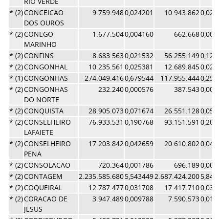
RIO VERDE
* (2)
CONCEICAO
9.759.948
0,024201
10.943.862
0,023
DOS OUROS
* (2)
CONEGO
1.677.504
0,004160
662.668
0,001
MARINHO
* (2)
CONFINS
8.683.563
0,021532
56.255.149
0,122
* (2)
CONGONHAL
10.235.561
0,025381
12.689.845
0,027
* (1)
CONGONHAS
274.049.416
0,679544
117.955.444
0,256
* (2)
CONGONHAS
232.240
0,000576
387.543
0,000
DO NORTE
* (2)
CONQUISTA
28.905.073
0,071674
26.551.128
0,057
* (2)
CONSELHEIRO
76.933.531
0,190768
93.151.591
0,202
LAFAIETE
* (2)
CONSELHEIRO
17.203.842
0,042659
20.610.802
0,044
PENA
* (2)
CONSOLACAO
720.364
0,001786
696.189
0,001
* (2)
CONTAGEM
2.235.585.680
5,543449
2.687.424.200
5,842
* (2)
COQUEIRAL
12.787.477
0,031708
17.417.710
0,037
* (2)
CORACAO DE
3.947.489
0,009788
7.590.573
0,016
JESUS