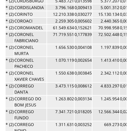
* (2)
CORDISBURGO
5.483.721
0,013598
5.377.207
0,011
* (2)
CORDISLANDIA
3.796.168
0,009413
5.001.312
0,010
* (2)
CORINTO
12.210.338
0,030277
15.130.134
0,032
* (2)
COROACI
2.259.305
0,005602
2.440.365
0,005
* (2)
COROMANDEL
61.549.634
0,152621
70.998.958
0,154
* (2)
CORONEL
71.719.551
0,177839
72.502.448
0,157
FABRICIANO
* (2)
CORONEL
1.656.530
0,004108
1.197.839
0,002
MURTA
* (2)
CORONEL
1.070.119
0,002654
1.413.410
0,003
PACHECO
* (2)
CORONEL
1.550.638
0,003845
2.342.112
0,005
XAVIER CHAVES
* (2)
CORREGO
3.473.115
0,008612
4.833.297
0,010
DANTA
* (2)
CORREGO DO
1.263.802
0,003134
1.245.954
0,002
BOM JESUS
* (2)
CORREGO
7.341.721
0,018205
12.566.344
0,027
FUNDO
* (2)
CORREGO
1.311.631
0,003252
669.273
0,001
NOVO