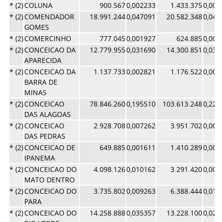
* (2)
COLUNA
900.567
0,002233
1.433.375
0,003
* (2)
COMENDADOR
18.991.244
0,047091
20.582.348
0,044
GOMES
* (2)
COMERCINHO
777.045
0,001927
624.885
0,001
* (2)
CONCEICAO DA
12.779.955
0,031690
14.300.851
0,031
APARECIDA
* (2)
CONCEICAO DA
1.137.733
0,002821
1.176.522
0,002
BARRA DE
MINAS
* (2)
CONCEICAO
78.846.260
0,195510
103.613.248
0,225
DAS ALAGOAS
* (2)
CONCEICAO
2.928.708
0,007262
3.951.702
0,008
DAS PEDRAS
* (2)
CONCEICAO DE
649.885
0,001611
1.410.289
0,003
IPANEMA
* (2)
CONCEICAO DO
4.098.126
0,010162
3.291.420
0,007
MATO DENTRO
* (2)
CONCEICAO DO
3.735.802
0,009263
6.388.444
0,013
PARA
* (2)
CONCEICAO DO
14.258.888
0,035357
13.228.100
0,028