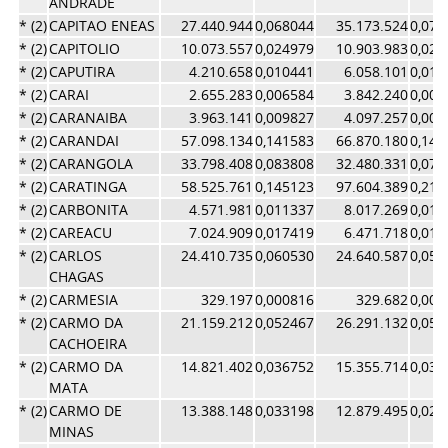
ANDRADE
* (2)
CAPITAO ENEAS
27.440.944
0,068044
35.173.524
0,076
* (2)
CAPITOLIO
10.073.557
0,024979
10.903.983
0,023
* (2)
CAPUTIRA
4.210.658
0,010441
6.058.101
0,013
* (2)
CARAI
2.655.283
0,006584
3.842.240
0,008
* (2)
CARANAIBA
3.963.141
0,009827
4.097.257
0,008
* (2)
CARANDAI
57.098.134
0,141583
66.870.180
0,145
* (2)
CARANGOLA
33.798.408
0,083808
32.480.331
0,070
* (2)
CARATINGA
58.525.761
0,145123
97.604.389
0,212
* (2)
CARBONITA
4.571.981
0,011337
8.017.269
0,017
* (2)
CAREACU
7.024.909
0,017419
6.471.718
0,014
* (2)
CARLOS
24.410.735
0,060530
24.640.587
0,053
CHAGAS
* (2)
CARMESIA
329.197
0,000816
329.682
0,000
* (2)
CARMO DA
21.159.212
0,052467
26.291.132
0,057
CACHOEIRA
* (2)
CARMO DA
14.821.402
0,036752
15.355.714
0,033
MATA
* (2)
CARMO DE
13.388.148
0,033198
12.879.495
0,028
MINAS