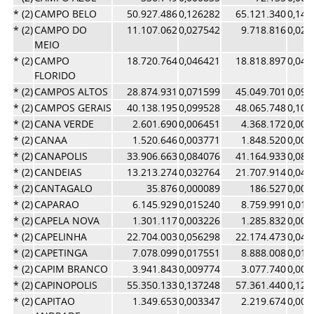
* (2)
CAMPO BELO
50.927.486
0,126282
65.121.340
0,141
* (2)
CAMPO DO
11.107.062
0,027542
9.718.816
0,021
MEIO
* (2)
CAMPO
18.720.764
0,046421
18.818.897
0,040
FLORIDO
* (2)
CAMPOS ALTOS
28.874.931
0,071599
45.049.701
0,097
* (2)
CAMPOS GERAIS
40.138.195
0,099528
48.065.748
0,104
* (2)
CANA VERDE
2.601.690
0,006451
4.368.172
0,009
* (2)
CANAA
1.520.646
0,003771
1.848.520
0,004
* (2)
CANAPOLIS
33.906.663
0,084076
41.164.933
0,089
* (2)
CANDEIAS
13.213.274
0,032764
21.707.914
0,047
* (2)
CANTAGALO
35.876
0,000089
186.527
0,000
* (2)
CAPARAO
6.145.929
0,015240
8.759.991
0,019
* (2)
CAPELA NOVA
1.301.117
0,003226
1.285.832
0,002
* (2)
CAPELINHA
22.704.003
0,056298
22.174.473
0,048
* (2)
CAPETINGA
7.078.099
0,017551
8.888.008
0,019
* (2)
CAPIM BRANCO
3.941.843
0,009774
3.077.740
0,006
* (2)
CAPINOPOLIS
55.350.133
0,137248
57.361.440
0,124
* (2)
CAPITAO
1.349.653
0,003347
2.219.674
0,004