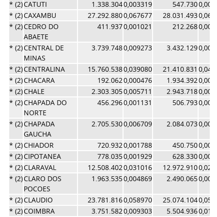
* (2)
CATUTI
1.338.304
0,003319
547.730
0,001
* (2)
CAXAMBU
27.292.880
0,067677
28.031.493
0,060
* (2)
CEDRO DO
411.937
0,001021
212.268
0,000
ABAETE
* (2)
CENTRAL DE
3.739.748
0,009273
3.432.129
0,007
MINAS
* (2)
CENTRALINA
15.760.538
0,039080
21.410.831
0,046
* (2)
CHACARA
192.062
0,000476
1.934.392
0,004
* (2)
CHALE
2.303.305
0,005711
2.943.718
0,006
* (2)
CHAPADA DO
456.296
0,001131
506.793
0,001
NORTE
* (2)
CHAPADA
2.705.530
0,006709
2.084.073
0,004
GAUCHA
* (2)
CHIADOR
720.932
0,001788
450.750
0,000
* (2)
CIPOTANEA
778.035
0,001929
628.330
0,001
* (2)
CLARAVAL
12.508.402
0,031016
12.972.910
0,028
* (2)
CLARO DOS
1.963.535
0,004869
2.490.065
0,005
POCOES
* (2)
CLAUDIO
23.781.816
0,058970
25.074.104
0,054
* (2)
COIMBRA
3.751.582
0,009303
5.504.936
0,011