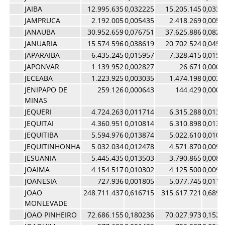
JAIBA
12.995.635
0,032225
15.205.145
0,0331
JAMPRUCA
2.192.005
0,005435
2.418.269
0,0052
JANAUBA
30.952.659
0,076751
37.625.886
0,0821
JANUARIA
15.574.596
0,038619
20.702.524
0,0451
JAPARAIBA
6.435.245
0,015957
7.328.415
0,0159
JAPONVAR
1.139.952
0,002827
26.671
0,0000
JECEABA
1.223.925
0,003035
1.474.198
0,0032
JENIPAPO DE
259.126
0,000643
144.429
0,0003
MINAS
JEQUERI
4.724.263
0,011714
6.315.288
0,0137
JEQUITAI
4.360.951
0,010814
6.310.898
0,0137
JEQUITIBA
5.594.976
0,013874
5.022.610
0,0109
JEQUITINHONHA
5.032.034
0,012478
4.571.870
0,0099
JESUANIA
5.445.435
0,013503
3.790.865
0,0082
JOAIMA
4.154.517
0,010302
4.125.500
0,0090
JOANESIA
727.936
0,001805
5.077.745
0,0110
JOAO
248.711.437
0,616715
315.617.721
0,6890
MONLEVADE
JOAO PINHEIRO
72.686.155
0,180236
70.027.973
0,1528