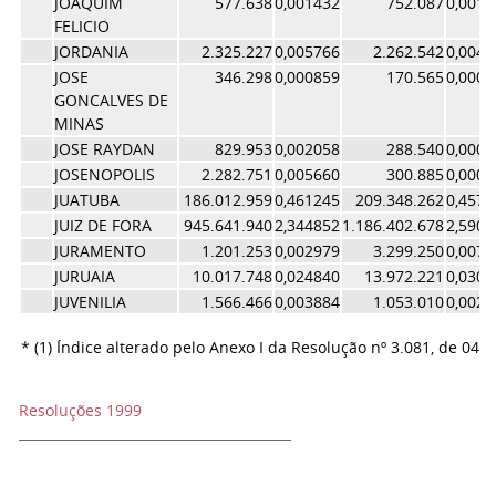
JOAQUIM
577.638
0,001432
752.087
0,0016
FELICIO
JORDANIA
2.325.227
0,005766
2.262.542
0,0049
JOSE
346.298
0,000859
170.565
0,0003
GONCALVES DE
MINAS
JOSE RAYDAN
829.953
0,002058
288.540
0,0006
JOSENOPOLIS
2.282.751
0,005660
300.885
0,0006
JUATUBA
186.012.959
0,461245
209.348.262
0,4570
JUIZ DE FORA
945.641.940
2,344852
1.186.402.678
2,5901
JURAMENTO
1.201.253
0,002979
3.299.250
0,0072
JURUAIA
10.017.748
0,024840
13.972.221
0,0305
JUVENILIA
1.566.466
0,003884
1.053.010
0,0022
* (1) Índice alterado pelo Anexo I da Resolução nº 3.081, de 04/
Resoluções 1999