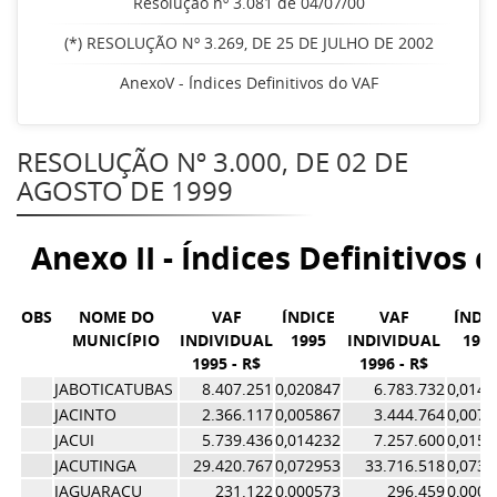
Resolução nº 3.081 de 04/07/00
(*) RESOLUÇÃO Nº 3.269, DE 25 DE JULHO DE 2002
AnexoV - Índices Definitivos do VAF
RESOLUÇÃO Nº 3.000, DE 02 DE
AGOSTO DE 1999
Anexo II - Índices Definitivos 
OBS
NOME DO
VAF
ÍNDICE
VAF
ÍNDI
MUNICÍPIO
INDIVIDUAL
1995
INDIVIDUAL
199
1995 - R$
1996 - R$
JABOTICATUBAS
8.407.251
0,020847
6.783.732
0,0148
JACINTO
2.366.117
0,005867
3.444.764
0,0075
JACUI
5.739.436
0,014232
7.257.600
0,0158
JACUTINGA
29.420.767
0,072953
33.716.518
0,0736
JAGUARACU
231.122
0,000573
296.459
0,0006