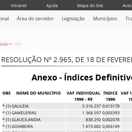
Intranet
Ajuda
Mapa do Site
Aces
ional
Área do servidor
Legislação
Municípios
Tr
lação
>
1999
RESOLUÇÃO Nº 2.965, DE 18 DE FEVERE
Anexo - Índices Definiti
OBS
NOME DO MUNICÍPIO
VAF INDIVIDUAL
ÍNDICE
VAF 
1996 - R$
1996
1
* (1)
GALILEIA
5.316.237
0,013178
* (1)
GAMELEIRAS
1.368.597
0,003393
* (1)
GLAUCILANDIA
838.292
0,002078
* (1)
GOIABEIRA
1.673.682
0,004149