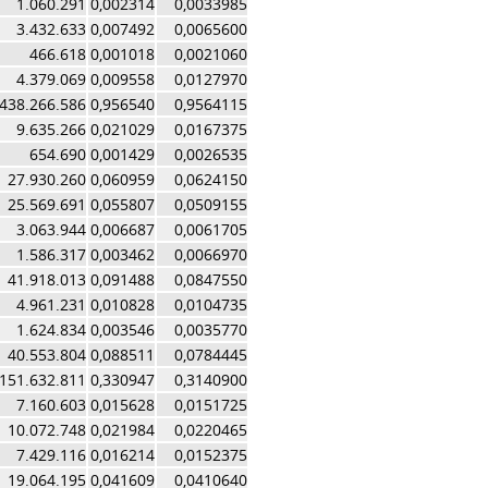
1.060.291
0,002314
0,0033985
3.432.633
0,007492
0,0065600
466.618
0,001018
0,0021060
4.379.069
0,009558
0,0127970
438.266.586
0,956540
0,9564115
9.635.266
0,021029
0,0167375
654.690
0,001429
0,0026535
27.930.260
0,060959
0,0624150
25.569.691
0,055807
0,0509155
3.063.944
0,006687
0,0061705
1.586.317
0,003462
0,0066970
41.918.013
0,091488
0,0847550
4.961.231
0,010828
0,0104735
1.624.834
0,003546
0,0035770
40.553.804
0,088511
0,0784445
151.632.811
0,330947
0,3140900
7.160.603
0,015628
0,0151725
10.072.748
0,021984
0,0220465
7.429.116
0,016214
0,0152375
19.064.195
0,041609
0,0410640