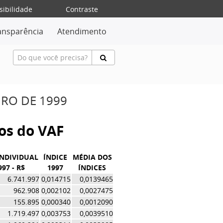
sibilidade
Contraste
ansparência
Atendimento
IRO DE 1999
vos do VAF
INDIVIDUAL
ÍNDICE
MÉDIA DOS
997 - R$
1997
ÍNDICES
6.741.997
0,014715
0,0139465
962.908
0,002102
0,0027475
155.895
0,000340
0,0012090
1.719.497
0,003753
0,0039510