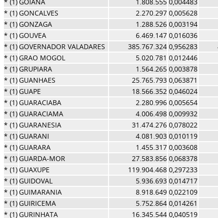
* (1)
GOIANA
1.808.555
0,004483
* (1)
GONCALVES
2.270.297
0,005628
* (1)
GONZAGA
1.288.526
0,003194
* (1)
GOUVEA
6.469.147
0,016036
* (1)
GOVERNADOR VALADARES
385.767.324
0,956283
* (1)
GRAO MOGOL
5.020.781
0,012446
* (1)
GRUPIARA
1.564.265
0,003878
* (1)
GUANHAES
25.765.793
0,063871
* (1)
GUAPE
18.566.352
0,046024
* (1)
GUARACIABA
2.280.996
0,005654
* (1)
GUARACIAMA
4.006.498
0,009932
* (1)
GUARANESIA
31.474.276
0,078022
* (1)
GUARANI
4.081.903
0,010119
* (1)
GUARARA
1.455.317
0,003608
* (1)
GUARDA-MOR
27.583.856
0,068378
* (1)
GUAXUPE
119.904.468
0,297233
* (1)
GUIDOVAL
5.936.693
0,014717
* (1)
GUIMARANIA
8.918.649
0,022109
* (1)
GUIRICEMA
5.752.864
0,014261
* (1)
GURINHATA
16.345.544
0,040519