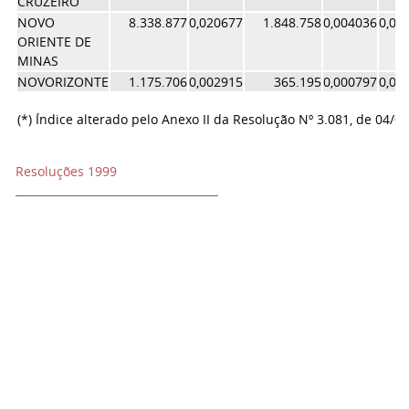
CRUZEIRO
NOVO
8.338.877
0,020677
1.848.758
0,004036
0,01
ORIENTE DE
MINAS
NOVORIZONTE
1.175.706
0,002915
365.195
0,000797
0,00
(*) Índice alterado pelo Anexo II da Resolução Nº 3.081, de 04/0
Resoluções 1999