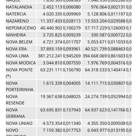
NATALANDIA
2.452.113
0,006080
976.064
0,002131
0,00
NATERCIA
4.020.335
0,009969
5.128.806
0,011197
0,01
NAZARENO
11.337.433
0,028113
13.553.204
0,029588
0,02
NEPOMUCENO
40.440.902
0,100279
57.717.229
0,126003
0,11
NINHEIRA
3.725.825
0,009239
330.587
0,000722
0,00
NOVA BELEM
4.721.374
0,011707
5.053.671
0,011033
0,01
NOVA ERA
37.893.159
0,093961
40.521.739
0,088463
0,09
NOVA LIMA
381.212.241
0,945269
394.668.069
0,861603
0,90
NOVA MODICA
3.044.810
0,007550
1.976.769
0,004316
0,00
NOVA PONTE
63.231.111
0,156790
64.318.533
0,140414
0,14
(*)
NOVA
1.615.339
0,004005
14.111.715
0,030807
0,01
PORTEIRINHA
NOVA
19.367.638
0,048025
24.274.739
0,052994
0,05
RESENDE
NOVA
63.695.831
0,157943
64.937.623
0,141766
0,14
SERRANA
NOVA UNIAO
4.573.354
0,011340
4.355.350
0,009508
0,01
NOVO
7.159.382
0,017753
6.043.977
0,013195
0,01