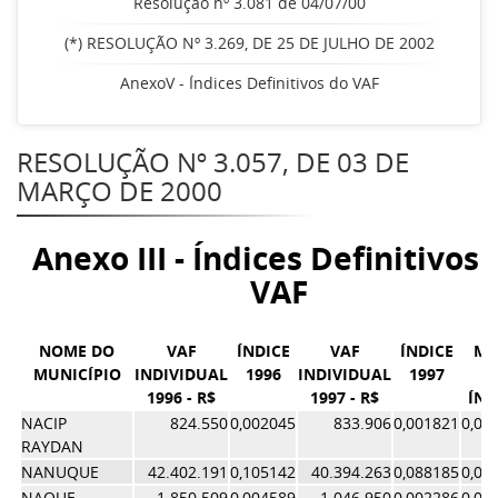
Resolução nº 3.081 de 04/07/00
(*) RESOLUÇÃO Nº 3.269, DE 25 DE JULHO DE 2002
AnexoV - Índices Definitivos do VAF
RESOLUÇÃO Nº 3.057, DE 03 DE
MARÇO DE 2000
Anexo III - Índices Definitivos 
VAF
NOME DO
VAF
ÍNDICE
VAF
ÍNDICE
MÉ
MUNICÍPIO
INDIVIDUAL
1996
INDIVIDUAL
1997
D
1996 - R$
1997 - R$
ÍND
NACIP
824.550
0,002045
833.906
0,001821
0,00
RAYDAN
NANUQUE
42.402.191
0,105142
40.394.263
0,088185
0,09
NAQUE
1.850.509
0,004589
1.046.950
0,002286
0,00