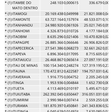
* (1)
ITAMBE DO
248.103
0,000615
336.679
0,000
MATO DENTRO
* (1)
ITAMOGI
20.169.438
0,049998
21.821.008
0,047
* (1)
ITAMONTE
63.727.164
0,157974
48.533.071
0,105
* (1)
ITANHANDU
24.980.920
0,061926
25.021.745
0,054
* (1)
ITANHOMI
4.326.873
0,010726
4.177.184
0,009
* (1)
ITAOBIM
8.635.296
0,021406
10.470.828
0,022
* (1)
ITAPAGIPE
26.885.366
0,066646
26.906.826
0,058
* (1)
ITAPECERICA
27.541.386
0,068273
32.661.262
0,071
* (1)
ITAPEVA
6.896.304
0,017095
8.715.605
0,019
* (1)
ITATIAIUCU
26.468.867
0,065614
27.097.191
0,059
* (1)
ITAU DE MINAS
100.154.340
0,248274
127.319.195
0,277
* (1)
ITAUNA
170.472.812
0,422587
194.757.031
0,425
* (1)
ITAVERAVA
1.916.775
0,004752
2.205.245
0,004
* (1)
ITINGA
1.953.936
0,004844
1.652.730
0,003
* (1)
ITUETA
4.113.469
0,010197
5.495.671
0,011
* (1)
ITUIUTABA
262.392.045
0,650447
316.051.031
0,690
* (1)
ITUMIRIM
2.990.984
0,007414
2.559.255
0,005
* (1)
ITURAMA
181.870.397
0,450841
241.343.836
0,526
* (1)
ITUTINGA
6.040.629
0,014974
7.620.085
0,016