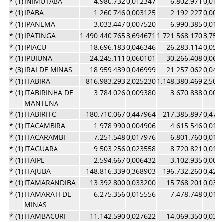
* (1)
INIMUTABA
4.980.732
0,012347
6.802.971
0,014
* (1)
IPABA
1.260.746
0,003125
2.192.227
0,004
* (1)
IPANEMA
3.033.447
0,007520
6.990.385
0,015
* (1)
IPATINGA
1.490.440.765
3,694671
1.721.568.170
3,758
* (1)
IPIACU
18.696.183
0,046346
26.283.114
0,057
* (1)
IPUIUNA
24.245.111
0,060101
30.266.408
0,066
* (3)
IRAI DE MINAS
18.959.439
0,046999
21.257.062
0,046
* (1)
ITABIRA
816.983.293
2,025230
1.148.380.469
2,507
* (1)
ITABIRINHA DE
3.784.026
0,009380
3.670.838
0,008
MANTENA
* (1)
ITABIRITO
180.710.067
0,447964
217.385.897
0,474
* (1)
ITACAMBIRA
1.978.990
0,004906
4.615.546
0,010
* (1)
ITACARAMBI
7.251.548
0,017976
6.801.760
0,014
* (1)
ITAGUARA
9.503.256
0,023558
8.720.821
0,019
* (1)
ITAIPE
2.594.667
0,006432
3.102.935
0,006
* (1)
ITAJUBA
148.816.339
0,368903
196.732.260
0,429
* (1)
ITAMARANDIBA
13.392.800
0,033200
15.768.201
0,034
* (1)
ITAMARATI DE
6.275.356
0,015556
7.478.748
0,016
MINAS
* (1)
ITAMBACURI
11.142.590
0,027622
14.069.350
0,030