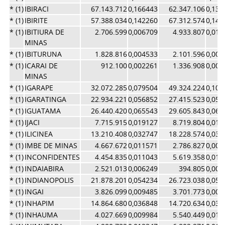
* (1)
IBIRACI
67.143.712
0,166443
62.347.106
0,136
* (1)
IBIRITE
57.388.034
0,142260
67.312.574
0,146
* (1)
IBITIURA DE
2.706.599
0,006709
4.933.807
0,010
MINAS
* (1)
IBITURUNA
1.828.816
0,004533
2.101.596
0,004
* (1)
ICARAI DE
912.100
0,002261
1.336.908
0,002
MINAS
* (1)
IGARAPE
32.072.285
0,079504
49.324.224
0,107
* (1)
IGARATINGA
22.934.221
0,056852
27.415.523
0,059
* (1)
IGUATAMA
26.440.420
0,065543
29.605.843
0,064
* (1)
IJACI
7.715.915
0,019127
8.719.804
0,019
* (1)
ILICINEA
13.210.408
0,032747
18.228.574
0,039
* (1)
IMBE DE MINAS
4.667.672
0,011571
2.786.827
0,006
* (1)
INCONFIDENTES
4.454.835
0,011043
5.619.358
0,012
* (1)
INDAIABIRA
2.521.013
0,006249
394.805
0,000
* (1)
INDIANOPOLIS
21.878.201
0,054234
26.723.038
0,058
* (1)
INGAI
3.826.099
0,009485
3.701.773
0,008
* (1)
INHAPIM
14.864.680
0,036848
14.720.634
0,032
* (1)
INHAUMA
4.027.669
0,009984
5.540.449
0,012