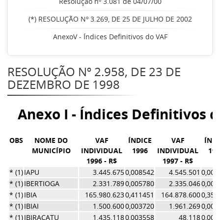
Resolução nº 3.081 de 04/07/00
(*) RESOLUÇÃO Nº 3.269, DE 25 DE JULHO DE 2002
AnexoV - Índices Definitivos do VAF
RESOLUÇÃO Nº 2.958, DE 23 DE
DEZEMBRO DE 1998
Anexo I - Índices Definitivos 
OBS
NOME DO
VAF
ÍNDICE
VAF
ÍNDI
MUNICÍPIO
INDIVIDUAL
1996
INDIVIDUAL
199
1996 - R$
1997 - R$
* (1)
IAPU
3.445.675
0,008542
4.545.501
0,009
* (1)
IBERTIOGA
2.331.789
0,005780
2.335.046
0,005
* (1)
IBIA
165.980.623
0,411451
164.878.600
0,359
* (1)
IBIAI
1.500.600
0,003720
1.961.269
0,004
* (1)
IBIRACATU
1.435.118
0,003558
48.118
0,000