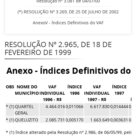
Resolução nº 3.081 de 04/07/00
(*) RESOLUÇÃO Nº 3.269, DE 25 DE JULHO DE 2002
AnexoV - Índices Definitivos do VAF
RESOLUÇÃO Nº 2.965, DE 18 DE
FEVEREIRO DE 1999
Anexo - Índices Definitivos do
OBS
NOME DO
VAF
ÍNDICE
VAF
ÍNDICE
M
MUNICÍPIO
INDIVIDUAL
1996
INDIVIDUAL
1997
1996 - R$
1997 - R$
ÍN
* (1)
QUARTEL
4.464.016
0,011066
6.617.830
0,014444
0,0
GERAL
* (1)
QUELUZITO
2.085.731
0,005170
1.663.649
0,003631
0,0
* (1) Índice alterado pela Resolução nº 2.986, de 06/05/99, pelos