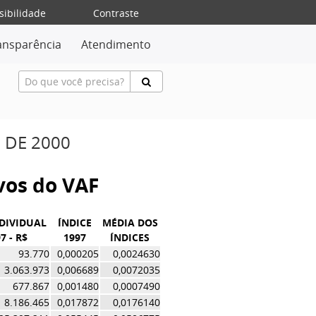
sibilidade
Contraste
ansparência
Atendimento
 DE 2000
ivos do VAF
NDIVIDUAL
ÍNDICE
MÉDIA DOS
7 - R$
1997
ÍNDICES
93.770
0,000205
0,0024630
3.063.973
0,006689
0,0072035
677.867
0,001480
0,0007490
8.186.465
0,017872
0,0176140