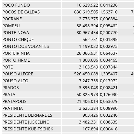
POCO FUNDO
16.629.922
0,041236
POCOS DE CALDAS
630.619.505
1,563710
7
POCRANE
2.776.375
0,006884
POMPEU
38.498.394
0,095462
PONTE NOVA
80.967.454
0,200770
PONTO CHIQUE
562.751
0,001395
PONTO DOS VOLANTES
1.199.022
0,002973
PORTEIRINHA
26.066.931
0,064637
PORTO FIRME
1.800.606
0,004465
POTE
3.163.549
0,007844
POUSO ALEGRE
526.450.088
1,305407
4
POUSO ALTO
7.247.733
0,017972
PRADOS
3.396.048
0,008421
PRATA
50.825.973
0,126030
PRATAPOLIS
21.406.014
0,053079
PRATINHA
3.625.384
0,008990
PRESIDENTE BERNARDES
903.426
0,002240
PRESIDENTE JUSCELINO
3.482.331
0,008635
PRESIDENTE KUBITSCHEK
167.894
0,000416