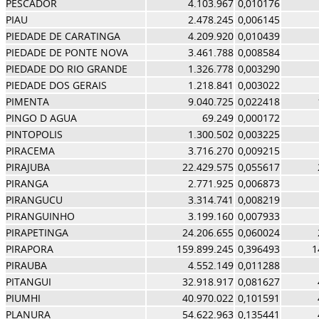
PESCADOR
4.103.967
0,010176
PIAU
2.478.245
0,006145
PIEDADE DE CARATINGA
4.209.920
0,010439
PIEDADE DE PONTE NOVA
3.461.788
0,008584
PIEDADE DO RIO GRANDE
1.326.778
0,003290
PIEDADE DOS GERAIS
1.218.841
0,003022
PIMENTA
9.040.725
0,022418
PINGO D AGUA
69.249
0,000172
PINTOPOLIS
1.300.502
0,003225
PIRACEMA
3.716.270
0,009215
PIRAJUBA
22.429.575
0,055617
PIRANGA
2.771.925
0,006873
PIRANGUCU
3.314.741
0,008219
PIRANGUINHO
3.199.160
0,007933
PIRAPETINGA
24.206.655
0,060024
PIRAPORA
159.899.245
0,396493
1
PIRAUBA
4.552.149
0,011288
PITANGUI
32.918.917
0,081627
PIUMHI
40.970.022
0,101591
PLANURA
54.622.963
0,135441