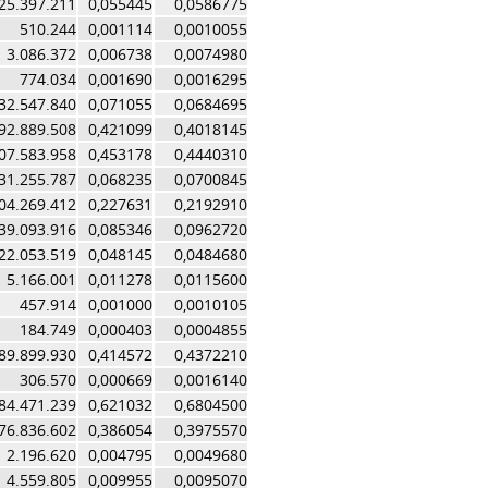
25.397.211
0,055445
0,0586775
510.244
0,001114
0,0010055
3.086.372
0,006738
0,0074980
774.034
0,001690
0,0016295
32.547.840
0,071055
0,0684695
92.889.508
0,421099
0,4018145
07.583.958
0,453178
0,4440310
31.255.787
0,068235
0,0700845
04.269.412
0,227631
0,2192910
39.093.916
0,085346
0,0962720
22.053.519
0,048145
0,0484680
5.166.001
0,011278
0,0115600
457.914
0,001000
0,0010105
184.749
0,000403
0,0004855
89.899.930
0,414572
0,4372210
306.570
0,000669
0,0016140
84.471.239
0,621032
0,6804500
76.836.602
0,386054
0,3975570
2.196.620
0,004795
0,0049680
4.559.805
0,009955
0,0095070