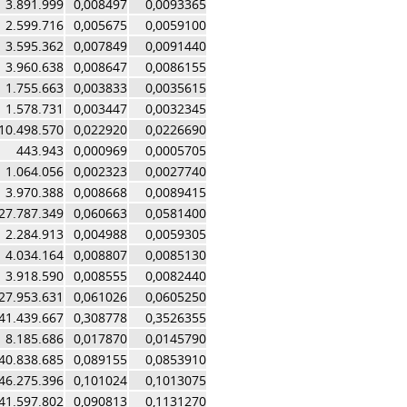
3.891.999
0,008497
0,0093365
2.599.716
0,005675
0,0059100
3.595.362
0,007849
0,0091440
3.960.638
0,008647
0,0086155
1.755.663
0,003833
0,0035615
1.578.731
0,003447
0,0032345
10.498.570
0,022920
0,0226690
443.943
0,000969
0,0005705
1.064.056
0,002323
0,0027740
3.970.388
0,008668
0,0089415
27.787.349
0,060663
0,0581400
2.284.913
0,004988
0,0059305
4.034.164
0,008807
0,0085130
3.918.590
0,008555
0,0082440
27.953.631
0,061026
0,0605250
41.439.667
0,308778
0,3526355
8.185.686
0,017870
0,0145790
40.838.685
0,089155
0,0853910
46.275.396
0,101024
0,1013075
41.597.802
0,090813
0,1131270