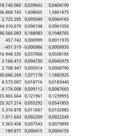
18.140.060
0,039602
0,0404190
36.868.743
1,608665
1,5861875
2.725.205
0,005949
0,0064165
44.316.679
0,096748
0,0961050
86.566.083
0,188983
0,1948765
457.742
0,000999
0,0011970
-451.519
-0,000986
0,0009935
16.948.335
0,037000
0,0508185
2.166.413
0,004730
0,0045975
2.708.947
0,005914
0,0068790
90.666.269
1,071178
1,1882925
8.573.007
0,018716
0,0183440
4.174.008
0,009112
0,0087665
55.865.664
0,121961
0,1239955
25.327.214
0,055292
0,0541855
5.316.878
0,011607
0,0102985
1.011.643
0,002209
0,0022245
3.363.458
0,007343
0,0079890
189.877
0,000415
0,0004155