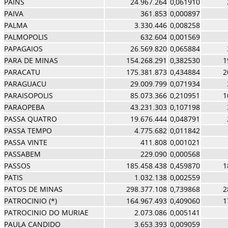
PAINS
24.967.264
0,061910
PAIVA
361.853
0,000897
PALMA
3.330.446
0,008258
PALMOPOLIS
632.604
0,001569
PAPAGAIOS
26.569.820
0,065884
PARA DE MINAS
154.268.291
0,382530
1
PARACATU
175.381.873
0,434884
2
PARAGUACU
29.009.799
0,071934
PARAISOPOLIS
85.073.366
0,210951
1
PARAOPEBA
43.231.303
0,107198
PASSA QUATRO
19.676.444
0,048791
PASSA TEMPO
4.775.682
0,011842
PASSA VINTE
411.808
0,001021
PASSABEM
229.090
0,000568
PASSOS
185.458.438
0,459870
1
PATIS
1.032.138
0,002559
PATOS DE MINAS
298.377.108
0,739868
2
PATROCINIO (*)
164.967.493
0,409060
1
PATROCINIO DO MURIAE
2.073.086
0,005141
PAULA CANDIDO
3.653.393
0,009059