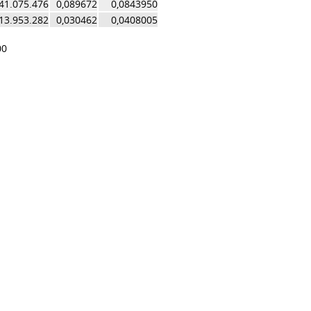
41.075.476
0,089672
0,0843950
13.953.282
0,030462
0,0408005
00