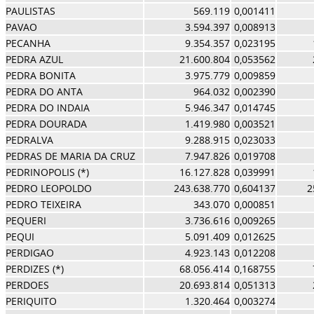
PAULISTAS
569.119
0,001411
PAVAO
3.594.397
0,008913
PECANHA
9.354.357
0,023195
PEDRA AZUL
21.600.804
0,053562
PEDRA BONITA
3.975.779
0,009859
PEDRA DO ANTA
964.032
0,002390
PEDRA DO INDAIA
5.946.347
0,014745
PEDRA DOURADA
1.419.980
0,003521
PEDRALVA
9.288.915
0,023033
PEDRAS DE MARIA DA CRUZ
7.947.826
0,019708
PEDRINOPOLIS (*)
16.127.828
0,039991
PEDRO LEOPOLDO
243.638.770
0,604137
2
PEDRO TEIXEIRA
343.070
0,000851
PEQUERI
3.736.616
0,009265
PEQUI
5.091.409
0,012625
PERDIGAO
4.923.143
0,012208
PERDIZES (*)
68.056.414
0,168755
PERDOES
20.693.814
0,051313
PERIQUITO
1.320.464
0,003274