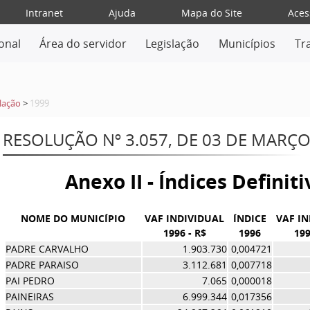
Intranet
Ajuda
Mapa do Site
Aces
ional
Área do servidor
Legislação
Municípios
Tr
lação
>
1999
RESOLUÇÃO Nº 3.057, DE 03 DE MARÇO
Anexo II - Índices Definit
NOME DO MUNICÍPIO
VAF INDIVIDUAL
ÍNDICE
VAF I
1996 - R$
1996
199
PADRE CARVALHO
1.903.730
0,004721
PADRE PARAISO
3.112.681
0,007718
PAI PEDRO
7.065
0,000018
PAINEIRAS
6.999.344
0,017356