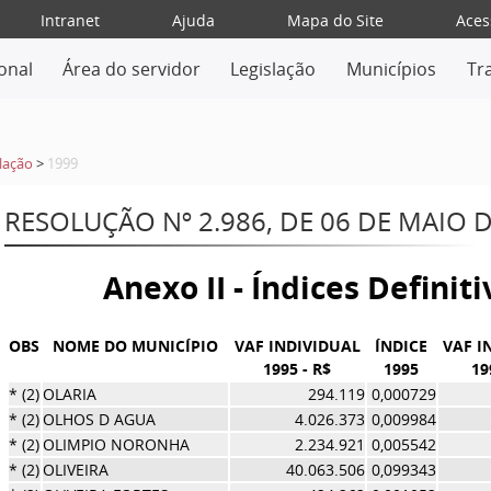
Intranet
Ajuda
Mapa do Site
Aces
ional
Área do servidor
Legislação
Municípios
Tr
lação
>
1999
RESOLUÇÃO Nº 2.986, DE 06 DE MAIO 
Anexo II - Índices Definit
OBS
NOME DO MUNICÍPIO
VAF INDIVIDUAL
ÍNDICE
VAF I
1995 - R$
1995
19
* (2)
OLARIA
294.119
0,000729
* (2)
OLHOS D AGUA
4.026.373
0,009984
* (2)
OLIMPIO NORONHA
2.234.921
0,005542
* (2)
OLIVEIRA
40.063.506
0,099343