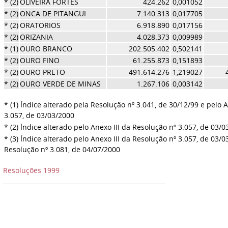
* (2)
OLIVEIRA FORTES
424.262
0,001052
* (2)
ONCA DE PITANGUI
7.140.313
0,017705
* (2)
ORATORIOS
6.918.890
0,017156
* (2)
ORIZANIA
4.028.373
0,009989
* (1)
OURO BRANCO
202.505.402
0,502141
* (2)
OURO FINO
61.255.873
0,151893
* (2)
OURO PRETO
491.614.276
1,219027
* (2)
OURO VERDE DE MINAS
1.267.106
0,003142
* (1) Índice alterado pela Resolução nº 3.041, de 30/12/99 e pelo A
3.057, de 03/03/2000
* (2) Índice alterado pelo Anexo III da Resolução nº 3.057, de 03/
* (3) Índice alterado pelo Anexo III da Resolução nº 3.057, de 03/0
Resolução nº 3.081, de 04/07/2000
Resoluções 1999