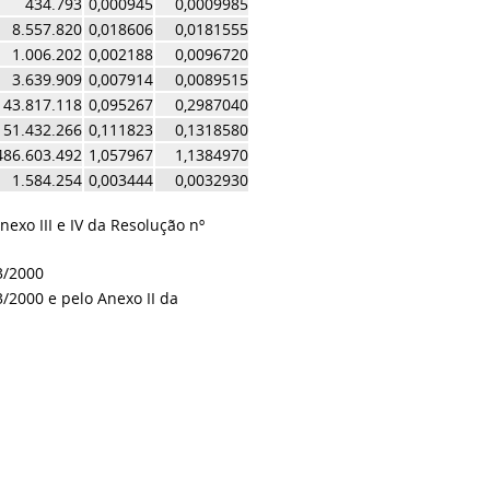
434.793
0,000945
0,0009985
8.557.820
0,018606
0,0181555
1.006.202
0,002188
0,0096720
3.639.909
0,007914
0,0089515
43.817.118
0,095267
0,2987040
51.432.266
0,111823
0,1318580
486.603.492
1,057967
1,1384970
1.584.254
0,003444
0,0032930
nexo III e IV da Resolução nº
03/2000
3/2000 e pelo Anexo II da