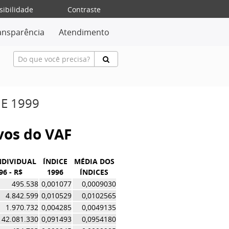
sibilidade
Contraste
ansparência
Atendimento
DE 1999
ivos do VAF
NDIVIDUAL
ÍNDICE
MÉDIA DOS
96 - R$
1996
ÍNDICES
495.538
0,001077
0,0009030
4.842.599
0,010529
0,0102565
1.970.732
0,004285
0,0049135
42.081.330
0,091493
0,0954180