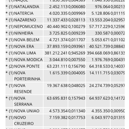
* (1)
NATALANDIA
2.452.113
0,006080
976.064
0,002130
* (1)
NATERCIA
4.020.335
0,009969
5.128.806
0,011193
* (1)
NAZARENO
11.337.433
0,028113
13.553.204
0,029579
* (1)
NEPOMUCENO
40.440.902
0,100279
57.717.229
0,125964
* (1)
NINHEIRA
3.725.825
0,009239
330.587
0,000721
* (1)
NOVA BELEM
4.721.374
0,011707
5.053.671
0,011029
* (1)
NOVA ERA
37.893.159
0,093961
40.521.739
0,088436
* (1)
NOVA LIMA
381.212.241
0,945269
394.668.069
0,861336
* (1)
NOVA MODICA
3.044.810
0,007550
1.976.769
0,004314
* (2)
NOVA PONTE
63.231.111
0,156790
64.318.533
0,140371
* (1)
NOVA
1.615.339
0,004005
14.111.715
0,030798
PORTEIRINHA
* (1)
NOVA
19.367.638
0,048025
24.274.739
0,052978
RESENDE
* (1)
NOVA
63.695.831
0,157943
64.937.623
0,141722
SERRANA
* (1)
NOVA UNIAO
4.573.354
0,011340
4.355.350
0,009505
* (1)
NOVO
7.159.382
0,017753
6.043.977
0,013191
CRUZEIRO