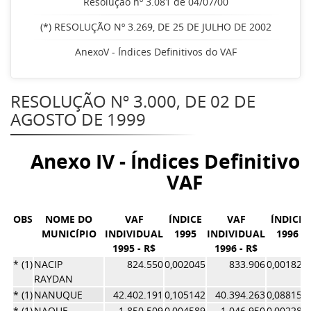
Resolução nº 3.081 de 04/07/00
(*) RESOLUÇÃO Nº 3.269, DE 25 DE JULHO DE 2002
AnexoV - Índices Definitivos do VAF
RESOLUÇÃO Nº 3.000, DE 02 DE
AGOSTO DE 1999
Anexo IV - Índices Definitivos
VAF
OBS
NOME DO
VAF
ÍNDICE
VAF
ÍNDICE
MUNICÍPIO
INDIVIDUAL
1995
INDIVIDUAL
1996
1995 - R$
1996 - R$
* (1)
NACIP
824.550
0,002045
833.906
0,001820
RAYDAN
* (1)
NANUQUE
42.402.191
0,105142
40.394.263
0,088158
* (1)
NAQUE
1.850.509
0,004589
1.046.950
0,002285