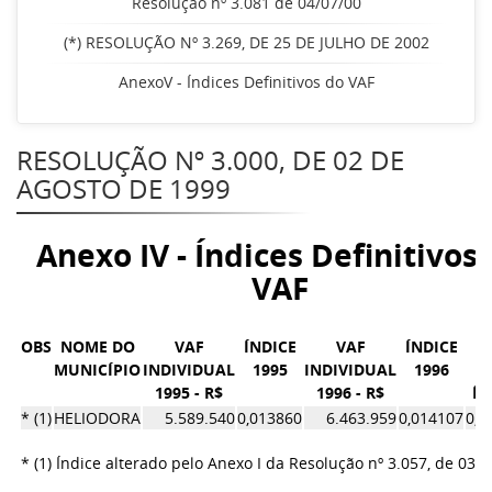
Resolução nº 3.081 de 04/07/00
(*) RESOLUÇÃO Nº 3.269, DE 25 DE JULHO DE 2002
AnexoV - Índices Definitivos do VAF
RESOLUÇÃO Nº 3.000, DE 02 DE
AGOSTO DE 1999
Anexo IV - Índices Definitivos
VAF
OBS
NOME DO
VAF
ÍNDICE
VAF
ÍNDICE
M
MUNICÍPIO
INDIVIDUAL
1995
INDIVIDUAL
1996
1995 - R$
1996 - R$
ÍN
* (1)
HELIODORA
5.589.540
0,013860
6.463.959
0,014107
0,0
* (1) Índice alterado pelo Anexo I da Resolução nº 3.057, de 03/