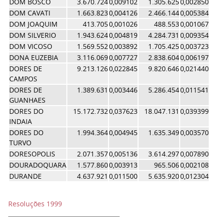
DOM BOSCO
3.670.724
0,009102
1.305.625
0,002850
0,
DOM CAVATI
1.663.823
0,004126
2.466.144
0,005384
0,
DOM JOAQUIM
413.705
0,001026
488.553
0,001067
0,
DOM SILVERIO
1.943.624
0,004819
4.284.731
0,009354
0,
DOM VICOSO
1.569.552
0,003892
1.705.425
0,003723
0,
DONA EUZEBIA
3.116.069
0,007727
2.838.604
0,006197
0,
DORES DE
9.213.126
0,022845
9.820.646
0,021440
0,
CAMPOS
DORES DE
1.389.631
0,003446
5.286.454
0,011541
0,
GUANHAES
DORES DO
15.172.732
0,037623
18.047.131
0,039399
0,
INDAIA
DORES DO
1.994.364
0,004945
1.635.349
0,003570
0,
TURVO
DORESOPOLIS
2.071.357
0,005136
3.614.297
0,007890
0,
DOURADOQUARA
1.577.860
0,003913
965.506
0,002108
0,
DURANDE
4.637.921
0,011500
5.635.920
0,012304
0,
Resoluções 1999