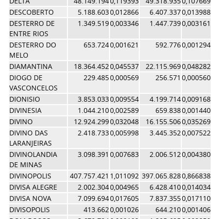
DELTA
48.149.194
0,119393
49.318.935
0,107669
0,
DESCOBERTO
5.188.603
0,012866
6.407.337
0,013988
0,
DESTERRO DE
1.349.519
0,003346
1.447.739
0,003161
0,
ENTRE RIOS
DESTERRO DO
653.724
0,001621
592.776
0,001294
0,
MELO
DIAMANTINA
18.364.452
0,045537
22.115.969
0,048282
0,
DIOGO DE
229.485
0,000569
256.571
0,000560
0,
VASCONCELOS
DIONISIO
3.853.033
0,009554
4.199.714
0,009168
0,
DIVINESIA
1.044.210
0,002589
659.838
0,001440
0,
DIVINO
12.924.299
0,032048
16.155.506
0,035269
0,
DIVINO DAS
2.418.733
0,005998
3.445.352
0,007522
0,
LARANJEIRAS
DIVINOLANDIA
3.098.391
0,007683
2.006.512
0,004380
0,
DE MINAS
DIVINOPOLIS
407.757.421
1,011092
397.065.828
0,866838
0,
DIVISA ALEGRE
2.002.304
0,004965
6.428.410
0,014034
0,
DIVISA NOVA
7.099.694
0,017605
7.837.355
0,017110
0,
DIVISOPOLIS
413.662
0,001026
644.210
0,001406
0,