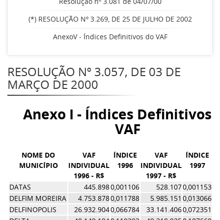
Resolução nº 3.081 de 04/07/00
(*) RESOLUÇÃO Nº 3.269, DE 25 DE JULHO DE 2002
AnexoV - Índices Definitivos do VAF
RESOLUÇÃO Nº 3.057, DE 03 DE
MARÇO DE 2000
Anexo I - Índices Definitivos 
VAF
NOME DO
VAF
ÍNDICE
VAF
ÍNDICE
MUNICÍPIO
INDIVIDUAL
1996
INDIVIDUAL
1997
1996 - R$
1997 - R$
Í
DATAS
445.898
0,001106
528.107
0,001153
0,
DELFIM MOREIRA
4.753.878
0,011788
5.985.151
0,013066
0,
DELFINOPOLIS
26.932.904
0,066784
33.141.406
0,072351
0,