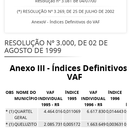
Resolução nº 3.081 de 04/07/00
(*) RESOLUÇÃO Nº 3.269, DE 25 DE JULHO DE 2002
AnexoV - Índices Definitivos do VAF
RESOLUÇÃO Nº 3.000, DE 02 DE
AGOSTO DE 1999
Anexo III - Índices Definitivos
VAF
OBS
NOME DO
VAF
ÍNDICE
VAF
ÍNDICE
M
MUNICÍPIO
INDIVIDUAL
1995
INDIVIDUAL
1996
1995 - R$
1996 - R$
ÍN
* (1)
QUARTEL
4.464.016
0,011069
6.617.830
0,014443
0,0
GERAL
* (1)
QUELUZITO
2.085.731
0,005172
1.663.649
0,003631
0,0