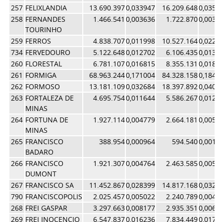
257
FELIXLANDIA
13.690.397
0,033947
16.209.648
0,0353
258
FERNANDES
1.466.541
0,003636
1.722.870
0,0037
TOURINHO
259
FERROS
4.838.707
0,011998
10.527.164
0,0229
734
FERVEDOURO
5.122.648
0,012702
6.106.435
0,0133
260
FLORESTAL
6.781.107
0,016815
8.355.131
0,0182
261
FORMIGA
68.963.244
0,171004
84.328.158
0,1840
262
FORMOSO
13.181.109
0,032684
18.397.892
0,0401
263
FORTALEZA DE
4.695.754
0,011644
5.586.267
0,0121
MINAS
264
FORTUNA DE
1.927.114
0,004779
2.664.181
0,0058
MINAS
265
FRANCISCO
388.954
0,000964
594.540
0,0012
BADARO
266
FRANCISCO
1.921.307
0,004764
2.463.585
0,0053
DUMONT
267
FRANCISCO SA
11.452.867
0,028399
14.817.168
0,0323
790
FRANCISCOPOLIS
2.025.457
0,005022
2.240.789
0,0048
268
FREI GASPAR
3.297.663
0,008177
2.935.351
0,0064
269
FREI INOCENCIO
6.547.837
0,016236
7.834.449
0,0170