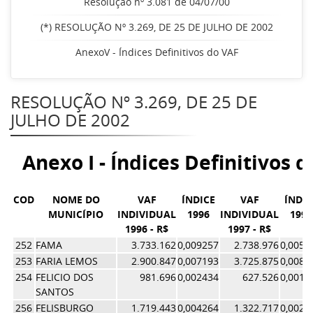
Resolução nº 3.081 de 04/07/00
(*) RESOLUÇÃO Nº 3.269, DE 25 DE JULHO DE 2002
AnexoV - Índices Definitivos do VAF
RESOLUÇÃO Nº 3.269, DE 25 DE
JULHO DE 2002
Anexo I - Índices Definitivos 
COD
NOME DO
VAF
ÍNDICE
VAF
ÍNDIC
MUNICÍPIO
INDIVIDUAL
1996
INDIVIDUAL
1997
1996 - R$
1997 - R$
252
FAMA
3.733.162
0,009257
2.738.976
0,0059
253
FARIA LEMOS
2.900.847
0,007193
3.725.875
0,0081
254
FELICIO DOS
981.696
0,002434
627.526
0,0013
SANTOS
256
FELISBURGO
1.719.443
0,004264
1.322.717
0,0028