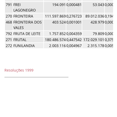
791
FREI
194.091
0,000481
53.043
0,0001
LAGONEGRO
270
FRONTEIRA
111.597.869
0,276723
89.012.036
0,1942
468
FRONTEIRA DOS
403.524
0,001001
428.979
0,0009
VALES
792
FRUTA DE LEITE
1.757.852
0,004359
79.809
0,0001
271
FRUTAL
180.486.574
0,447542
172.029.101
0,3754
272
FUNILANDIA
2.003.116
0,004967
2.315.178
0,0050
Resoluções 1999