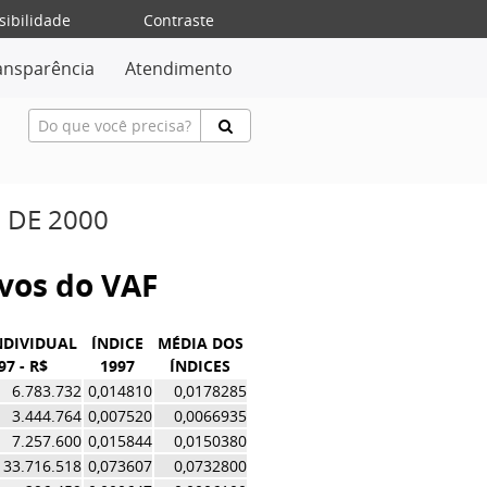
sibilidade
Contraste
ansparência
Atendimento
 DE 2000
ivos do VAF
NDIVIDUAL
ÍNDICE
MÉDIA DOS
97 - R$
1997
ÍNDICES
6.783.732
0,014810
0,0178285
3.444.764
0,007520
0,0066935
7.257.600
0,015844
0,0150380
33.716.518
0,073607
0,0732800