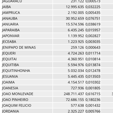
JAGUARACU
231.122
0,000573
JAIBA
12.995.635
0,032225
JAMPRUCA
2.192.005
0,005435
JANAUBA
30.952.659
0,076751
JANUARIA
15.574.596
0,038619
JAPARAIBA
6.435.245
0,015957
JAPONVAR
1.139.952
0,002827
JECEABA
1.223.925
0,003035
JENIPAPO DE MINAS
259.126
0,000643
JEQUERI
4.724.263
0,011714
JEQUITAI
4.360.951
0,010814
JEQUITIBA
5.594.976
0,013874
JEQUITINHONHA
5.032.034
0,012478
JESUANIA
5.445.435
0,013503
JOAIMA
4.154.517
0,010302
JOANESIA
727.936
0,001805
JOAO MONLEVADE
248.711.437
0,616715
JOAO PINHEIRO
72.686.155
0,180236
JOAQUIM FELICIO
577.638
0,001432
JORDANIA
2.325.227
0,005766