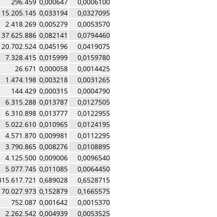
296.459
0,000647
0,0006100
15.205.145
0,033194
0,0327095
2.418.269
0,005279
0,0053570
37.625.886
0,082141
0,0794460
20.702.524
0,045196
0,0419075
7.328.415
0,015999
0,0159780
26.671
0,000058
0,0014425
1.474.198
0,003218
0,0031265
144.429
0,000315
0,0004790
6.315.288
0,013787
0,0127505
6.310.898
0,013777
0,0122955
5.022.610
0,010965
0,0124195
4.571.870
0,009981
0,0112295
3.790.865
0,008276
0,0108895
4.125.500
0,009006
0,0096540
5.077.745
0,011085
0,0064450
315.617.721
0,689028
0,6528715
70.027.973
0,152879
0,1665575
752.087
0,001642
0,0015370
2.262.542
0,004939
0,0053525