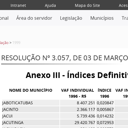
Intranet
Ajuda
Mapa do Site
Aces
ional
Área do servidor
Legislação
Municípios
Tr
lação
>
1999
RESOLUÇÃO Nº 3.057, DE 03 DE MARÇO
Anexo III - Índices Definit
NOME DO MUNICÍPIO
VAF INDIVIDUAL
ÍNDICE
VAF I
1996 - R$
1996
19
JABOTICATUBAS
8.407.251
0,020847
JACINTO
2.366.117
0,005867
JACUI
5.739.436
0,014232
JACUTINGA
29.420.767
0,072953