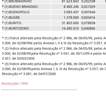
* (1)
BRUMADINHO
81.623.843
0,202338
* (1)
BUENO BRANDAO
8.483.246
0,021029
* (1)
BUENOPOLIS
3.083.437
0,007644
* (1)
BUGRE
1.378.000
0,003416
* (1)
BURITIS
31.803.600
0,078838
* (1)
BURITIZEIRO
16.485.610
0,040866
* (1) Índice alterado pela Resolução nº 2.986, de 06/05/99, pelos An
3.000, de 02/08/99
e pelos Anexos I, II e III da Resolução nº 3.057,
* (2) Índice alterado pela Resolução nº 2.986, de 06/05/99, pelos An
3.000, de 02/08/99,
pela Resolução nº 3.041, de 30/12/99 e pelos Anex
3.057, de 03/03/2000
* (3) Índice alterado pela Resolução nº 2.986, de 06/05/99, pelos An
3.000, de 02/08/99,
pelos Anexos I, II, III da Resolução nº 3.057, de
Resolução nº 3.081, de 04/07/2000
Resoluções 1999