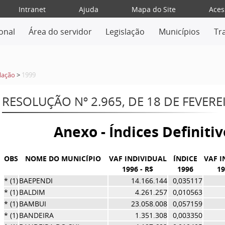
Intranet
Ajuda
Mapa do Site
Aces
ional
Área do servidor
Legislação
Municípios
Tr
lação
>
1999
RESOLUÇÃO Nº 2.965, DE 18 DE FEVERE
Anexo - Índices Definiti
OBS
NOME DO MUNICÍPIO
VAF INDIVIDUAL
ÍNDICE
VAF I
1996 - R$
1996
19
* (1)
BAEPENDI
14.166.144
0,035117
* (1)
BALDIM
4.261.257
0,010563
* (1)
BAMBUI
23.058.008
0,057159
* (1)
BANDEIRA
1.351.308
0,003350