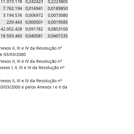
111.073.178
0,242423
0,2223805
7.762.194
0,016941
0,0189850
3.194.576
0,006972
0,0073080
229.443
0,000501
0,0019585
42.052.428
0,091782
0,0853100
18.593.460
0,040581
0,0407235
exos II, III e IV da Resolução nº
 de 03/03/2000
exos II, III e IV da Resolução nº
os I, II, III e IV da Resolução nº
exos II, III e IV da Resolução nº
 03/03/2000 e pelos Anexos I e II da