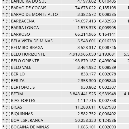
* (1)
BANDEIRA DO SUL
4.197.602
0,010405
* (1)
BARAO DE COCAIS
74.673.022
0,185108
* (1)
BARAO DE MONTE ALTO
3.382.572
0,008385
* (1)
BARBACENA
174.657.413
0,432960
* (1)
BARRA LONGA
1.575.373
0,003905
* (1)
BARROSO
66.214.965
0,164141
* (1)
BELA VISTA DE MINAS
6.548.601
0,016233
* (1)
BELMIRO BRAGA
3.528.317
0,008746
* (1)
BELO HORIZONTE
4.918.965.050
12,193681
5.
* (1)
BELO ORIENTE
198.879.187
0,493004
* (1)
BELO VALE
3.464.982
0,008589
* (1)
BERILO
838.177
0,002078
* (1)
BERIZAL
2.358.300
0,005846
* (1)
BERTOPOLIS
930.802
0,002307
* (1)
BETIM
3.848.441.525
9,539948
4.
* (1)
BIAS FORTES
1.112.715
0,002758
* (1)
BICAS
11.288.611
0,027983
* (1)
BIQUINHAS
2.582.752
0,006402
* (1)
BOA ESPERANCA
50.258.333
0,124586
* (1)
BOCAINA DE MINAS
1.085.101
0,002690