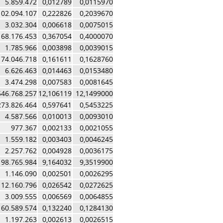
5.859.472
0,012789
0,0115970
102.094.107
0,222826
0,2039670
3.032.304
0,006618
0,0075015
168.176.453
0,367054
0,4000070
1.785.966
0,003898
0,0039015
74.046.718
0,161611
0,1628760
6.626.463
0,014463
0,0153480
3.474.298
0,007583
0,0081645
546.768.257
12,106119
12,1499000
273.826.464
0,597641
0,5453225
4.587.566
0,010013
0,0093010
977.367
0,002133
0,0021055
1.559.182
0,003403
0,0046245
2.257.762
0,004928
0,0036175
198.765.984
9,164032
9,3519900
1.146.090
0,002501
0,0026295
12.160.796
0,026542
0,0272625
3.009.555
0,006569
0,0064855
60.589.574
0,132240
0,1284130
1.197.263
0,002613
0,0026515