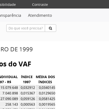
sibilidade
Contraste
ansparência
Atendimento
IRO DE 1999
vos do VAF
NDIVIDUAL
ÍNDICE
MÉDIA DOS
97 - R$
1997
ÍNDICES
15.079.648
0,032912
0,0340145
7.040.898
0,015367
0,0129650
27.090.089
0,059126
0,0581425
258.143
0,000563
0,0019565