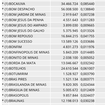
* (1)
BOCAIUVA
34.466.724
0,085440
* (1)
BOM DESPACHO
56.008.500
0,138840
* (1)
BOM JARDIM DE MINAS
2.919.647
0,007238
* (1)
BOM JESUS DA PENHA
4.551.643
0,011283
* (1)
BOM JESUS DO AMPARO
3.899.030
0,009665
* (1)
BOM JESUS DO GALHO
5.375.945
0,013326
* (1)
BOM REPOUSO
16.844.215
0,041755
* (1)
BOM SUCESSO
13.589.126
0,033686
* (1)
BONFIM
4.831.273
0,011976
* (1)
BONFINOPOLIS DE MINAS
5.843.209
0,014485
* (1)
BONITO DE MINAS
2.038.100
0,005052
* (1)
BORDA DA MATA
13.046.667
0,032342
* (1)
BOTELHOS
24.610.544
0,061007
* (1)
BOTUMIRIM
1.528.927
0,003790
* (1)
BRAS PIRES
1.521.134
0,003771
* (1)
BRASILANDIA DE MINAS
9.820.305
0,024344
* (1)
BRASILIA DE MINAS
5.005.672
0,012409
* (1)
BRASOPOLIS
9.857.844
0,024437
* (1)
BRAUNAS
12.198.013
0,030238