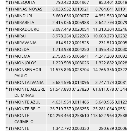
* (1)
MESQUITA
793.420
0,001967
853.401
0,00186
* (1)
MINAS NOVAS
8.033.952
0,019921
8.764.041
0,01912
* (1)
MINDURI
3.660.636
0,009077
4.351.560
0,00949
* (1)
MIRABELA
2.415.056
0,005988
3.642.794
0,00795
* (1)
MIRADOURO
8.087.449
0,020054
11.313.304
0,02469
* (1)
MIRAI
8.978.264
0,022263
10.668.270
0,02328
* (1)
MIRAVANIA
614.912
0,001525
231.510
0,00050
* (1)
MOEDA
1.713.988
0,004250
1.395.452
0,00304
* (1)
MOEMA
2.758.975
0,006841
4.247.209
0,00926
* (1)
MONJOLOS
1.220.508
0,003026
1.322.882
0,00288
* (1)
MONSENHOR
11.575.896
0,028704
14.766.356
0,03222
PAULO
* (1)
MONTALVANIA
5.684.596
0,014096
3.747.174
0,00817
* (1)
MONTE ALEGRE
51.547.890
0,127820
61.611.078
0,13446
DE MINAS
* (1)
MONTE AZUL
4.631.954
0,011486
5.640.965
0,01231
* (1)
MONTE BELO
26.719.757
0,066255
25.281.064
0,05517
* (1)
MONTE
104.293.463
0,258610
118.622.964
0,25888
CARMELO
* (1)
MONTE
1.342.792
0,003330
280.689
0,00061