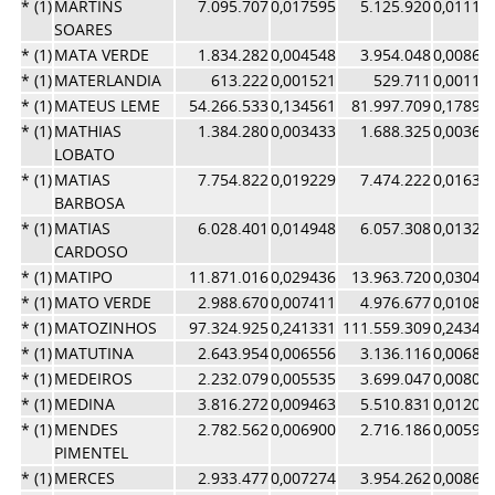
* (1)
MARTINS
7.095.707
0,017595
5.125.920
0,01118
SOARES
* (1)
MATA VERDE
1.834.282
0,004548
3.954.048
0,00862
* (1)
MATERLANDIA
613.222
0,001521
529.711
0,00115
* (1)
MATEUS LEME
54.266.533
0,134561
81.997.709
0,17895
* (1)
MATHIAS
1.384.280
0,003433
1.688.325
0,00368
LOBATO
* (1)
MATIAS
7.754.822
0,019229
7.474.222
0,01631
BARBOSA
* (1)
MATIAS
6.028.401
0,014948
6.057.308
0,01322
CARDOSO
* (1)
MATIPO
11.871.016
0,029436
13.963.720
0,03047
* (1)
MATO VERDE
2.988.670
0,007411
4.976.677
0,01086
* (1)
MATOZINHOS
97.324.925
0,241331
111.559.309
0,24347
* (1)
MATUTINA
2.643.954
0,006556
3.136.116
0,00684
* (1)
MEDEIROS
2.232.079
0,005535
3.699.047
0,00807
* (1)
MEDINA
3.816.272
0,009463
5.510.831
0,01202
* (1)
MENDES
2.782.562
0,006900
2.716.186
0,00592
PIMENTEL
* (1)
MERCES
2.933.477
0,007274
3.954.262
0,00863