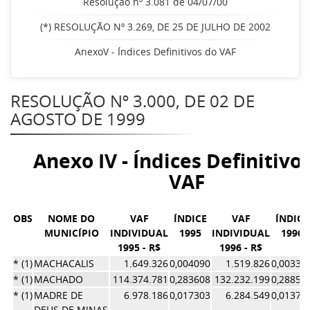
Resolução nº 3.081 de 04/07/00
(*) RESOLUÇÃO Nº 3.269, DE 25 DE JULHO DE 2002
AnexoV - Índices Definitivos do VAF
RESOLUÇÃO Nº 3.000, DE 02 DE
AGOSTO DE 1999
Anexo IV - Índices Definitivo
VAF
OBS
NOME DO
VAF
ÍNDICE
VAF
ÍNDICE
MUNICÍPIO
INDIVIDUAL
1995
INDIVIDUAL
1996
1995 - R$
1996 - R$
* (1)
MACHACALIS
1.649.326
0,004090
1.519.826
0,00331
* (1)
MACHADO
114.374.781
0,283608
132.232.199
0,28858
* (1)
MADRE DE
6.978.186
0,017303
6.284.549
0,01371
DEUS DE MINAS