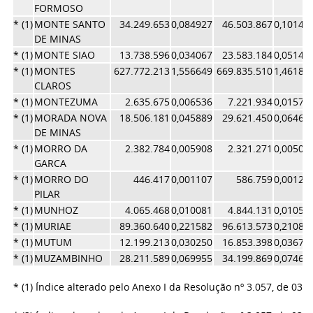
FORMOSO
* (1)
MONTE SANTO
34.249.653
0,084927
46.503.867
0,10149
DE MINAS
* (1)
MONTE SIAO
13.738.596
0,034067
23.583.184
0,05146
* (1)
MONTES
627.772.213
1,556649
669.835.510
1,46187
CLAROS
* (1)
MONTEZUMA
2.635.675
0,006536
7.221.934
0,01576
* (1)
MORADA NOVA
18.506.181
0,045889
29.621.450
0,06464
DE MINAS
* (1)
MORRO DA
2.382.784
0,005908
2.321.271
0,00506
GARCA
* (1)
MORRO DO
446.417
0,001107
586.759
0,00128
PILAR
* (1)
MUNHOZ
4.065.468
0,010081
4.844.131
0,01057
* (1)
MURIAE
89.360.640
0,221582
96.613.573
0,21085
* (1)
MUTUM
12.199.213
0,030250
16.853.398
0,03678
* (1)
MUZAMBINHO
28.211.589
0,069955
34.199.869
0,07463
* (1) Índice alterado pelo Anexo I da Resolução nº 3.057, de 03/