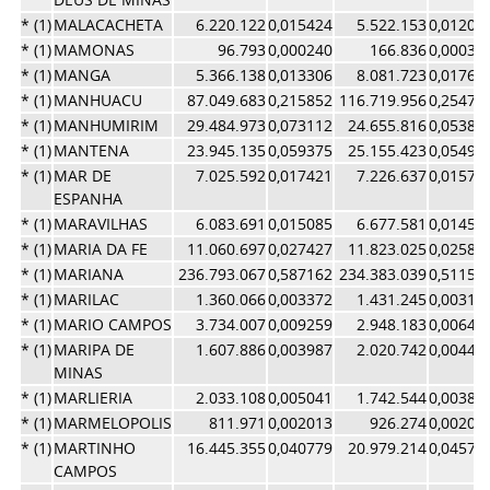
* (1)
MALACACHETA
6.220.122
0,015424
5.522.153
0,01205
* (1)
MAMONAS
96.793
0,000240
166.836
0,00036
* (1)
MANGA
5.366.138
0,013306
8.081.723
0,01763
* (1)
MANHUACU
87.049.683
0,215852
116.719.956
0,25473
* (1)
MANHUMIRIM
29.484.973
0,073112
24.655.816
0,05381
* (1)
MANTENA
23.945.135
0,059375
25.155.423
0,05490
* (1)
MAR DE
7.025.592
0,017421
7.226.637
0,01577
ESPANHA
* (1)
MARAVILHAS
6.083.691
0,015085
6.677.581
0,01457
* (1)
MARIA DA FE
11.060.697
0,027427
11.823.025
0,02580
* (1)
MARIANA
236.793.067
0,587162
234.383.039
0,51152
* (1)
MARILAC
1.360.066
0,003372
1.431.245
0,00312
* (1)
MARIO CAMPOS
3.734.007
0,009259
2.948.183
0,00643
* (1)
MARIPA DE
1.607.886
0,003987
2.020.742
0,00441
MINAS
* (1)
MARLIERIA
2.033.108
0,005041
1.742.544
0,00380
* (1)
MARMELOPOLIS
811.971
0,002013
926.274
0,00202
* (1)
MARTINHO
16.445.355
0,040779
20.979.214
0,04578
CAMPOS