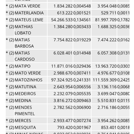
* (2)
MATA VERDE
1.834.282
0,004548
3.954.048
0,00859
* (2)
MATERLANDIA
613.222
0,001521
529.711
0,00115
* (2)
MATEUS LEME
54.266.533
0,134561
81.997.709
0,17827
* (2)
MATHIAS
1.384.280
0,003433
1.688.325
0,00367
LOBATO
* (2)
MATIAS
7.754.822
0,019229
7.474.222
0,01625
BARBOSA
* (2)
MATIAS
6.028.401
0,014948
6.057.308
0,01317
CARDOSO
* (2)
MATIPO
11.871.016
0,029436
13.963.720
0,03036
* (2)
MATO VERDE
2.988.670
0,007411
4.976.677
0,01082
* (2)
MATOZINHOS
97.324.925
0,241331
111.559.309
0,24255
* (2)
MATUTINA
2.643.954
0,006556
3.136.116
0,00681
* (2)
MEDEIROS
2.232.079
0,005535
3.699.047
0,00804
* (2)
MEDINA
3.816.272
0,009463
5.510.831
0,01198
* (2)
MENDES
2.782.562
0,006900
2.716.186
0,00590
PIMENTEL
* (2)
MERCES
2.933.477
0,007274
3.954.262
0,00859
* (2)
MESQUITA
793.420
0,001967
853.401
0,00185