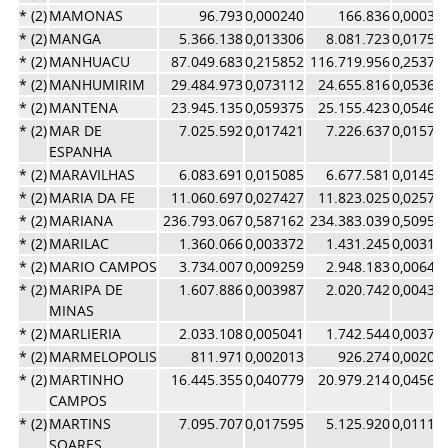
* (2)
MAMONAS
96.793
0,000240
166.836
0,00036
* (2)
MANGA
5.366.138
0,013306
8.081.723
0,01757
* (2)
MANHUACU
87.049.683
0,215852
116.719.956
0,25377
* (2)
MANHUMIRIM
29.484.973
0,073112
24.655.816
0,05360
* (2)
MANTENA
23.945.135
0,059375
25.155.423
0,05469
* (2)
MAR DE
7.025.592
0,017421
7.226.637
0,01571
ESPANHA
* (2)
MARAVILHAS
6.083.691
0,015085
6.677.581
0,01451
* (2)
MARIA DA FE
11.060.697
0,027427
11.823.025
0,02570
* (2)
MARIANA
236.793.067
0,587162
234.383.039
0,50959
* (2)
MARILAC
1.360.066
0,003372
1.431.245
0,00311
* (2)
MARIO CAMPOS
3.734.007
0,009259
2.948.183
0,00641
* (2)
MARIPA DE
1.607.886
0,003987
2.020.742
0,00439
MINAS
* (2)
MARLIERIA
2.033.108
0,005041
1.742.544
0,00378
* (2)
MARMELOPOLIS
811.971
0,002013
926.274
0,00201
* (2)
MARTINHO
16.445.355
0,040779
20.979.214
0,04561
CAMPOS
* (2)
MARTINS
7.095.707
0,017595
5.125.920
0,01114
SOARES