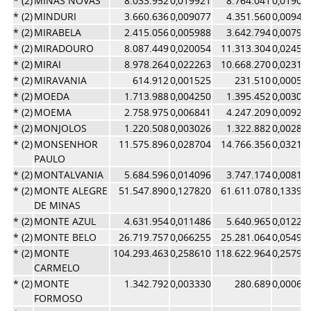
* (2)
MINAS NOVAS
8.033.952
0,019921
8.764.041
0,01905
* (2)
MINDURI
3.660.636
0,009077
4.351.560
0,00946
* (2)
MIRABELA
2.415.056
0,005988
3.642.794
0,00792
* (2)
MIRADOURO
8.087.449
0,020054
11.313.304
0,02459
* (2)
MIRAI
8.978.264
0,022263
10.668.270
0,02319
* (2)
MIRAVANIA
614.912
0,001525
231.510
0,00050
* (2)
MOEDA
1.713.988
0,004250
1.395.452
0,00303
* (2)
MOEMA
2.758.975
0,006841
4.247.209
0,00923
* (2)
MONJOLOS
1.220.508
0,003026
1.322.882
0,00287
* (2)
MONSENHOR
11.575.896
0,028704
14.766.356
0,03210
PAULO
* (2)
MONTALVANIA
5.684.596
0,014096
3.747.174
0,00814
* (2)
MONTE ALEGRE
51.547.890
0,127820
61.611.078
0,13395
DE MINAS
* (2)
MONTE AZUL
4.631.954
0,011486
5.640.965
0,01226
* (2)
MONTE BELO
26.719.757
0,066255
25.281.064
0,05496
* (2)
MONTE
104.293.463
0,258610
118.622.964
0,25790
CARMELO
* (2)
MONTE
1.342.792
0,003330
280.689
0,00061
FORMOSO