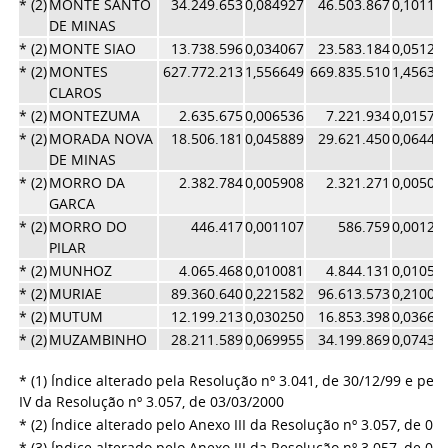
* (2)
MONTE SANTO
34.249.653
0,084927
46.503.867
0,10110
DE MINAS
* (2)
MONTE SIAO
13.738.596
0,034067
23.583.184
0,05127
* (2)
MONTES
627.772.213
1,556649
669.835.510
1,45634
CLAROS
* (2)
MONTEZUMA
2.635.675
0,006536
7.221.934
0,01570
* (2)
MORADA NOVA
18.506.181
0,045889
29.621.450
0,06440
DE MINAS
* (2)
MORRO DA
2.382.784
0,005908
2.321.271
0,00504
GARCA
* (2)
MORRO DO
446.417
0,001107
586.759
0,00127
PILAR
* (2)
MUNHOZ
4.065.468
0,010081
4.844.131
0,01053
* (2)
MURIAE
89.360.640
0,221582
96.613.573
0,21005
* (2)
MUTUM
12.199.213
0,030250
16.853.398
0,03664
* (2)
MUZAMBINHO
28.211.589
0,069955
34.199.869
0,07435
* (1) Índice alterado pela Resolução nº 3.041, de 30/12/99 e pelo 
IV da Resolução nº 3.057, de 03/03/2000
* (2) Índice alterado pelo Anexo III da Resolução nº 3.057, de 03
* (3) Índice alterado pelo Anexo III da Resolução nº 3.057, de 03