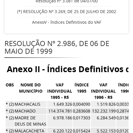
Resolução nº 3.081 de 04/07/00
(*) RESOLUÇÃO Nº 3.269, DE 25 DE JULHO DE 2002
AnexoV - Índices Definitivos do VAF
RESOLUÇÃO Nº 2.986, DE 06 DE
MAIO DE 1999
Anexo II - Índices Definitivos 
OBS
NOME DO
VAF
ÍNDICE
VAF
ÍNDICE
MUNICÍPIO
INDIVIDUAL
1995
INDIVIDUAL
1996
1995 - R$
1996 - R$
* (2)
MACHACALIS
1.649.326
0,004090
1.519.826
0,00330
* (2)
MACHADO
114.374.781
0,283608
132.232.199
0,28749
* (2)
MADRE DE
6.978.186
0,017303
6.284.549
0,01366
DEUS DE MINAS
* (2)
MALACACHETA
6.220.122
0,015424
5.522.153
0,01200