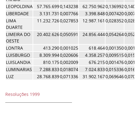
LEOPOLDINA
57.765.699
0,143238
62.750.962
0,136992
0,1401
LIBERDADE
3.131.731
0,007766
3.398.848
0,007420
0,0075
LIMA
11.232.726
0,027853
12.987.161
0,028352
0,0281
DUARTE
LIMEIRA DO
20.402.626
0,050591
24.856.444
0,054264
0,0524
OESTE
LONTRA
413.290
0,001025
618.464
0,001350
0,0011
LUISBURGO
8.309.994
0,020606
4.358.257
0,009515
0,0150
LUISLANDIA
810.175
0,002009
676.215
0,001476
0,0017
LUMINARIAS
7.288.833
0,018074
7.024.833
0,015336
0,0167
LUZ
28.768.839
0,071336
31.902.167
0,069646
0,0704
Resoluções 1999