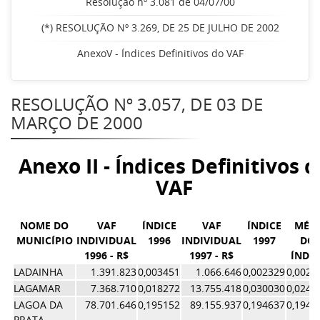
Resolução nº 3.081 de 04/07/00
(*) RESOLUÇÃO Nº 3.269, DE 25 DE JULHO DE 2002
AnexoV - Índices Definitivos do VAF
RESOLUÇÃO Nº 3.057, DE 03 DE
MARÇO DE 2000
Anexo II - Índices Definitivos d
VAF
NOME DO
VAF
ÍNDICE
VAF
ÍNDICE
MÉD
MUNICÍPIO
INDIVIDUAL
1996
INDIVIDUAL
1997
DO
1996 - R$
1997 - R$
ÍNDIC
LADAINHA
1.391.823
0,003451
1.066.646
0,002329
0,0028
LAGAMAR
7.368.710
0,018272
13.755.418
0,030030
0,0241
LAGOA DA
78.701.646
0,195152
89.155.937
0,194637
0,1948
PRATA