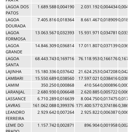
LAGOA DOS
1.689.588
0,004190
2.031.192
0,004434
0,0043
PATOS
LAGOA
7.405.816
0,018364
8.661.467
0,018909
0,0186
DOURADA
LAGOA
13.063.567
0,032393
15.931.971
0,034781
0,0335
FORMOSA
LAGOA
14.846.309
0,036814
17.011.807
0,037139
0,0369
GRANDE
LAGOA
68.443.743
0,169716
76.118.953
0,166176
0,1679
SANTA
LAJINHA
15.180.336
0,037642
21.624.253
0,047208
0,0424
LAMBARI
15.550.689
0,038560
17.597.021
0,038416
0,0384
LAMIM
350.250
0,000868
410.564
0,000896
0,0008
LARANJAL
2.680.930
0,006648
2.620.885
0,005722
0,0061
LASSANCE
6.710.289
0,016639
8.004.750
0,017475
0,0170
LAVRAS
161.062.088
0,399376
171.400.577
0,374186
0,3867
LEANDRO
2.929.642
0,007264
2.925.822
0,006387
0,0068
FERREIRA
LEME DO
1.157.742
0,002871
896.904
0,001958
0,0024
PRADO