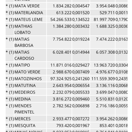
* (1)
MATA VERDE
1.834.282
0,004547
3.954.048
0,00863
* (1)
MATERLANDIA
613.222
0,001520
529.711
0,00115
* (1)
MATEUS LEME
54.266.533
0,134522
81.997.709
0,17902
* (1)
MATHIAS
1.384.280
0,003432
1.688.325
0,00368
LOBATO
* (1)
MATIAS
7.754.822
0,019224
7.474.222
0,01631
BARBOSA
* (1)
MATIAS
6.028.401
0,014944
6.057.308
0,01322
CARDOSO
* (1)
MATIPO
11.871.016
0,029427
13.963.720
0,03048
* (1)
MATO VERDE
2.988.670
0,007409
4.976.677
0,01086
* (1)
MATOZINHOS
97.324.925
0,241260
111.559.309
0,24356
* (1)
MATUTINA
2.643.954
0,006554
3.136.116
0,00684
* (1)
MEDEIROS
2.232.079
0,005533
3.699.047
0,00807
* (1)
MEDINA
3.816.272
0,009460
5.510.831
0,01203
* (1)
MENDES
2.782.562
0,006898
2.716.186
0,00593
PIMENTEL
* (1)
MERCES
2.933.477
0,007272
3.954.262
0,00863
* (1)
MESQUITA
793.420
0,001967
853.401
0,00186