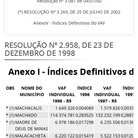
Resolução nº 3.081 de 04/07/00
(*) RESOLUÇÃO Nº 3.269, DE 25 DE JULHO DE 2002
AnexoV - Índices Definitivos do VAF
RESOLUÇÃO Nº 2.958, DE 23 DE
DEZEMBRO DE 1998
Anexo I - Índices Definitivos d
OBS
NOME DO
VAF
ÍNDICE
VAF
ÍNDICE
MUNICÍPIO
INDIVIDUAL
1996
INDIVIDUAL
1997
1996 - R$
1997 - R$
* (1)
MACHACALIS
1.649.326
0,004089
1.519.826
0,00331
* (1)
MACHADO
114.374.781
0,283525
132.232.199
0,28870
* (1)
MADRE DE
6.978.186
0,017298
6.235.506
0,01361
DEUS DE MINAS
* (1)
MALACACHETA
6.220.122
0,015419
5.522.153
0,01205