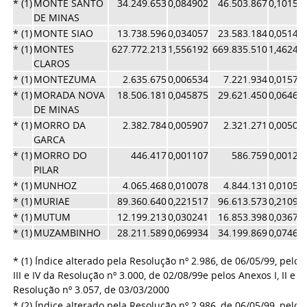
* (1)
MONTE SANTO
34.249.653
0,084902
46.503.867
0,10153
DE MINAS
* (1)
MONTE SIAO
13.738.596
0,034057
23.583.184
0,05148
* (1)
MONTES
627.772.213
1,556192
669.835.510
1,46244
CLAROS
* (1)
MONTEZUMA
2.635.675
0,006534
7.221.934
0,01576
* (1)
MORADA NOVA
18.506.181
0,045875
29.621.450
0,06467
DE MINAS
* (1)
MORRO DA
2.382.784
0,005907
2.321.271
0,00506
GARCA
* (1)
MORRO DO
446.417
0,001107
586.759
0,00128
PILAR
* (1)
MUNHOZ
4.065.468
0,010078
4.844.131
0,01057
* (1)
MURIAE
89.360.640
0,221517
96.613.573
0,21093
* (1)
MUTUM
12.199.213
0,030241
16.853.398
0,03679
* (1)
MUZAMBINHO
28.211.589
0,069934
34.199.869
0,07466
* (1) Índice alterado pela Resolução nº 2.986, de 06/05/99, pelos 
III e IV da Resolução nº 3.000, de 02/08/99
e pelos Anexos I, II e II
Resolução nº 3.057, de 03/03/2000
* (2) Índice alterado pela Resolução nº 2.986, de 06/05/99, pelos 