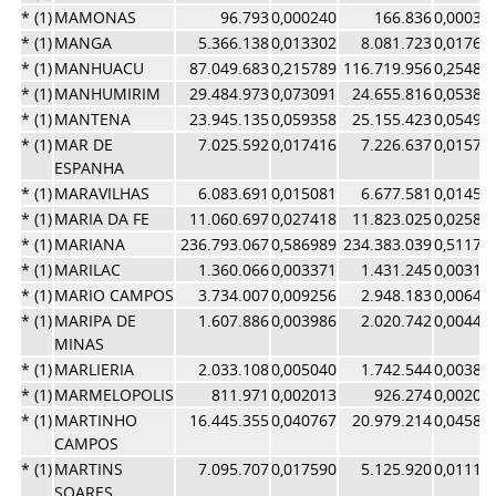
* (1)
MAMONAS
96.793
0,000240
166.836
0,00036
* (1)
MANGA
5.366.138
0,013302
8.081.723
0,01764
* (1)
MANHUACU
87.049.683
0,215789
116.719.956
0,25483
* (1)
MANHUMIRIM
29.484.973
0,073091
24.655.816
0,05383
* (1)
MANTENA
23.945.135
0,059358
25.155.423
0,05492
* (1)
MAR DE
7.025.592
0,017416
7.226.637
0,01577
ESPANHA
* (1)
MARAVILHAS
6.083.691
0,015081
6.677.581
0,01457
* (1)
MARIA DA FE
11.060.697
0,027418
11.823.025
0,02581
* (1)
MARIANA
236.793.067
0,586989
234.383.039
0,51172
* (1)
MARILAC
1.360.066
0,003371
1.431.245
0,00312
* (1)
MARIO CAMPOS
3.734.007
0,009256
2.948.183
0,00643
* (1)
MARIPA DE
1.607.886
0,003986
2.020.742
0,00441
MINAS
* (1)
MARLIERIA
2.033.108
0,005040
1.742.544
0,00380
* (1)
MARMELOPOLIS
811.971
0,002013
926.274
0,00202
* (1)
MARTINHO
16.445.355
0,040767
20.979.214
0,04580
CAMPOS
* (1)
MARTINS
7.095.707
0,017590
5.125.920
0,01119
SOARES