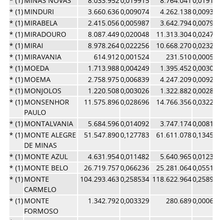
* (1)
MINAS NOVAS
8.033.952
0,019915
8.764.041
0,01913
* (1)
MINDURI
3.660.636
0,009074
4.262.138
0,00930
* (1)
MIRABELA
2.415.056
0,005987
3.642.794
0,00795
* (1)
MIRADOURO
8.087.449
0,020048
11.313.304
0,02470
* (1)
MIRAI
8.978.264
0,022256
10.668.270
0,02329
* (1)
MIRAVANIA
614.912
0,001524
231.510
0,00050
* (1)
MOEDA
1.713.988
0,004249
1.395.452
0,00304
* (1)
MOEMA
2.758.975
0,006839
4.247.209
0,00927
* (1)
MONJOLOS
1.220.508
0,003026
1.322.882
0,00288
* (1)
MONSENHOR
11.575.896
0,028696
14.766.356
0,03223
PAULO
* (1)
MONTALVANIA
5.684.596
0,014092
3.747.174
0,00818
* (1)
MONTE ALEGRE
51.547.890
0,127783
61.611.078
0,13451
DE MINAS
* (1)
MONTE AZUL
4.631.954
0,011482
5.640.965
0,01231
* (1)
MONTE BELO
26.719.757
0,066236
25.281.064
0,05519
* (1)
MONTE
104.293.463
0,258534
118.622.964
0,25898
CARMELO
* (1)
MONTE
1.342.792
0,003329
280.689
0,00061
FORMOSO