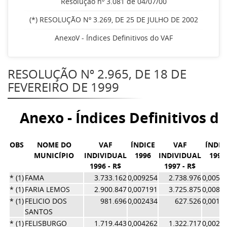
Resolução nº 3.081 de 04/07/00
(*) RESOLUÇÃO Nº 3.269, DE 25 DE JULHO DE 2002
AnexoV - Índices Definitivos do VAF
RESOLUÇÃO Nº 2.965, DE 18 DE
FEVEREIRO DE 1999
Anexo - Índices Definitivos d
OBS
NOME DO
VAF
ÍNDICE
VAF
ÍNDIC
MUNICÍPIO
INDIVIDUAL
1996
INDIVIDUAL
1997
1996 - R$
1997 - R$
* (1)
FAMA
3.733.162
0,009254
2.738.976
0,0059
* (1)
FARIA LEMOS
2.900.847
0,007191
3.725.875
0,0081
* (1)
FELICIO DOS
981.696
0,002434
627.526
0,0013
SANTOS
* (1)
FELISBURGO
1.719.443
0,004262
1.322.717
0,0028