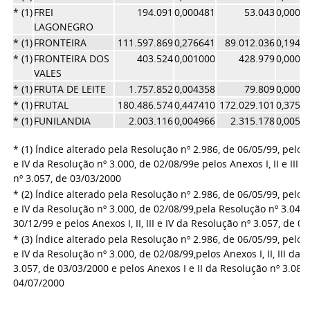
* (1)
FREI
194.091
0,000481
53.043
0,0001
LAGONEGRO
* (1)
FRONTEIRA
111.597.869
0,276641
89.012.036
0,1942
* (1)
FRONTEIRA DOS
403.524
0,001000
428.979
0,0009
VALES
* (1)
FRUTA DE LEITE
1.757.852
0,004358
79.809
0,0001
* (1)
FRUTAL
180.486.574
0,447410
172.029.101
0,3754
* (1)
FUNILANDIA
2.003.116
0,004966
2.315.178
0,0050
* (1) Índice alterado pela Resolução nº 2.986, de 06/05/99, pelos A
e IV da Resolução nº 3.000, de 02/08/99
e pelos Anexos I, II e III
nº 3.057, de 03/03/2000
* (2) Índice alterado pela Resolução nº 2.986, de 06/05/99, pelos A
e IV da Resolução nº 3.000, de 02/08/99,
pela Resolução nº 3.041,
30/12/99 e pelos Anexos I, II, III e IV da Resolução nº 3.057, de 0
* (3) Índice alterado pela Resolução nº 2.986, de 06/05/99, pelos A
e IV da Resolução nº 3.000, de 02/08/99,
pelos Anexos I, II, III da
3.057, de 03/03/2000 e pelos Anexos I e II da Resolução nº 3.081
04/07/2000