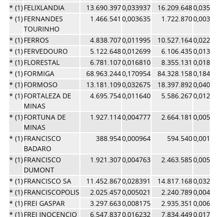
* (1)
FELIXLANDIA
13.690.397
0,033937
16.209.648
0,0353
* (1)
FERNANDES
1.466.541
0,003635
1.722.870
0,0037
TOURINHO
* (1)
FERROS
4.838.707
0,011995
10.527.164
0,0229
* (1)
FERVEDOURO
5.122.648
0,012699
6.106.435
0,0133
* (1)
FLORESTAL
6.781.107
0,016810
8.355.131
0,0182
* (1)
FORMIGA
68.963.244
0,170954
84.328.158
0,1840
* (1)
FORMOSO
13.181.109
0,032675
18.397.892
0,0401
* (1)
FORTALEZA DE
4.695.754
0,011640
5.586.267
0,0121
MINAS
* (1)
FORTUNA DE
1.927.114
0,004777
2.664.181
0,0058
MINAS
* (1)
FRANCISCO
388.954
0,000964
594.540
0,0012
BADARO
* (1)
FRANCISCO
1.921.307
0,004763
2.463.585
0,0053
DUMONT
* (1)
FRANCISCO SA
11.452.867
0,028391
14.817.168
0,0323
* (1)
FRANCISCOPOLIS
2.025.457
0,005021
2.240.789
0,0048
* (1)
FREI GASPAR
3.297.663
0,008175
2.935.351
0,0064
* (1)
FREI INOCENCIO
6.547.837
0,016232
7.834.449
0,0170