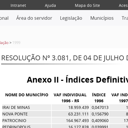
Intranet
Ajuda
Mapa do Site
Aces
ional
Área do servidor
Legislação
Municípios
Tr
lação
>
1999
RESOLUÇÃO Nº 3.081, DE 04 DE JULHO 
Anexo II - Índices Definit
NOME DO MUNICÍPIO
VAF INDIVIDUAL
ÍNDICE
VAF IND
1996 - R$
1996
1997
IRAI DE MINAS
18.959.439
0,047013
1
NOVA PONTE
63.231.111
0,156790
8
PATROCINIO
164.967.493
0,409060
17
PEDRINOPOLIS
16.127.828
0,039991
1