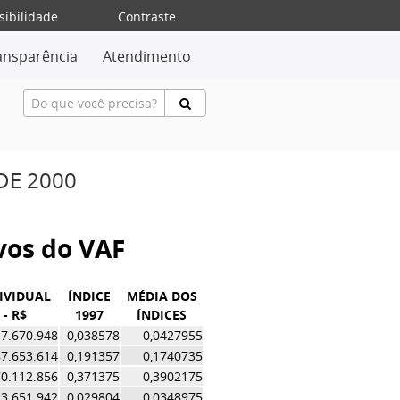
sibilidade
Contraste
ansparência
Atendimento
DE 2000
ivos do VAF
IVIDUAL
ÍNDICE
MÉDIA DOS
 - R$
1997
ÍNDICES
7.670.948
0,038578
0,0427955
7.653.614
0,191357
0,1740735
0.112.856
0,371375
0,3902175
3.651.942
0,029804
0,0348975