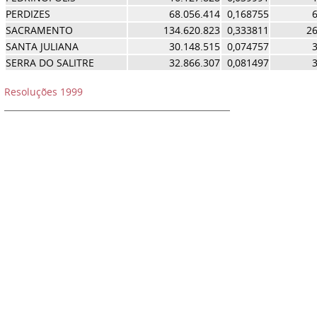
PERDIZES
68.056.414
0,168755
6
SACRAMENTO
134.620.823
0,333811
26
SANTA JULIANA
30.148.515
0,074757
3
SERRA DO SALITRE
32.866.307
0,081497
3
Resoluções 1999