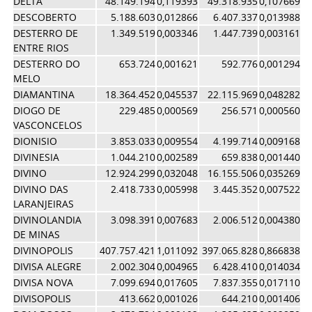
DELTA
48.149.194
0,119393
49.318.935
0,107669
0,
DESCOBERTO
5.188.603
0,012866
6.407.337
0,013988
0,
DESTERRO DE
1.349.519
0,003346
1.447.739
0,003161
0,
ENTRE RIOS
DESTERRO DO
653.724
0,001621
592.776
0,001294
0,
MELO
DIAMANTINA
18.364.452
0,045537
22.115.969
0,048282
0,
DIOGO DE
229.485
0,000569
256.571
0,000560
0,
VASCONCELOS
DIONISIO
3.853.033
0,009554
4.199.714
0,009168
0,
DIVINESIA
1.044.210
0,002589
659.838
0,001440
0,
DIVINO
12.924.299
0,032048
16.155.506
0,035269
0,
DIVINO DAS
2.418.733
0,005998
3.445.352
0,007522
0,
LARANJEIRAS
DIVINOLANDIA
3.098.391
0,007683
2.006.512
0,004380
0,
DE MINAS
DIVINOPOLIS
407.757.421
1,011092
397.065.828
0,866838
0,
DIVISA ALEGRE
2.002.304
0,004965
6.428.410
0,014034
0,
DIVISA NOVA
7.099.694
0,017605
7.837.355
0,017110
0,
DIVISOPOLIS
413.662
0,001026
644.210
0,001406
0,