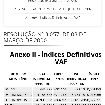
Resolução nº 3.081 de 04/07/00
(*) RESOLUÇÃO Nº 3.269, DE 25 DE JULHO DE 2002
AnexoV - Índices Definitivos do VAF
RESOLUÇÃO Nº 3.057, DE 03 DE
MARÇO DE 2000
Anexo II - Índices Definitivos
VAF
NOME DO
VAF
ÍNDICE
VAF
ÍNDICE
MUNICÍPIO
INDIVIDUAL
1996
INDIVIDUAL
1997
1996 - R$
1997 - R$
Í
DATAS
445.898
0,001106
528.107
0,001153
0,
DELFIM MOREIRA
4.753.878
0,011788
5.985.151
0,013066
0,
DELFINOPOLIS
26.932.904
0,066784
33.141.406
0,072351
0,