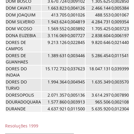
DOM BOSCO
3.670.724
0,009102
1.305.625
0,002850
0,
DOM CAVATI
1.663.823
0,004126
2.466.144
0,005384
0,
DOM JOAQUIM
413.705
0,001026
488.553
0,001067
0,
DOM SILVERIO
1.943.624
0,004819
4.284.731
0,009354
0,
DOM VICOSO
1.569.552
0,003892
1.705.425
0,003723
0,
DONA EUZEBIA
3.116.069
0,007727
2.838.604
0,006197
0,
DORES DE
9.213.126
0,022845
9.820.646
0,021440
0,
CAMPOS
DORES DE
1.389.631
0,003446
5.286.454
0,011541
0,
GUANHAES
DORES DO
15.172.732
0,037623
18.047.131
0,039399
0,
INDAIA
DORES DO
1.994.364
0,004945
1.635.349
0,003570
0,
TURVO
DORESOPOLIS
2.071.357
0,005136
3.614.297
0,007890
0,
DOURADOQUARA
1.577.860
0,003913
965.506
0,002108
0,
DURANDE
4.637.921
0,011500
5.635.920
0,012304
0,
Resoluções 1999