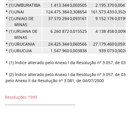
* (1)
UMBURATIBA
1.413.344
0,003505
2.195.370
0,00479
* (1)
UNAI
124.475.384
0,308654
161.573.433
0,35262
* (1)
UNIAO DE
37.570.294
0,093161
9.152.176
0,01997
MINAS
* (1)
URUANA DE
6.260.872
0,015525
4.138.458
0,00903
MINAS
* (1)
URUCANIA
24.425.344
0,060566
27.179.460
0,05931
* (1)
URUCUIA
1.547.960
0,003838
939.073
0,00204
* (1) Índice alterado pelo Anexo I da Resolução nº 3.057, de 03/
* (2) Índice alterado pelo Anexo I da Resolução nº 3.057, de 03/
pelo Anexo II da Resolução nº 3.081, de 04/07/2000
Resoluções 1999