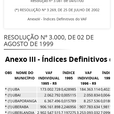
Resolução nº 3.081 de 04/07/00
(*) RESOLUÇÃO Nº 3.269, DE 25 DE JULHO DE 2002
AnexoV - Índices Definitivos do VAF
RESOLUÇÃO Nº 3.000, DE 02 DE
AGOSTO DE 1999
Anexo III - Índices Definitivos 
OBS
NOME DO
VAF
ÍNDICE
VAF
ÍNDIC
MUNICÍPIO
INDIVIDUAL
1995
INDIVIDUAL
1996
1995 - R$
1996 - R$
* (1)
UBA
173.002.728
0,428985
184.363.114
0,40236
* (1)
UBAI
2.062.792
0,005115
2.050.834
0,00447
* (1)
UBAPORANGA
6.367.496
0,015789
8.257.536
0,01802
* (1)
UBERABA
906.161.898
2,246956
907.783.634
1,98117
* (1)
UBERLANDIA
2.902.547.515
7,197275
3.253.093.032
7,09965