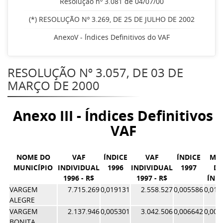
Resolução nº 3.081 de 04/07/00
(*) RESOLUÇÃO Nº 3.269, DE 25 DE JULHO DE 2002
AnexoV - Índices Definitivos do VAF
RESOLUÇÃO Nº 3.057, DE 03 DE
MARÇO DE 2000
Anexo III - Índices Definitivos 
VAF
NOME DO
VAF
ÍNDICE
VAF
ÍNDICE
MÉ
MUNICÍPIO
INDIVIDUAL
1996
INDIVIDUAL
1997
D
1996 - R$
1997 - R$
ÍNDI
VARGEM
7.715.269
0,019131
2.558.527
0,005586
0,012
ALEGRE
VARGEM
2.137.946
0,005301
3.042.506
0,006642
0,005
BONITA