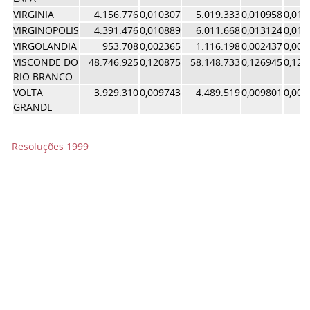
VIRGINIA
4.156.776
0,010307
5.019.333
0,010958
0,010
VIRGINOPOLIS
4.391.476
0,010889
6.011.668
0,013124
0,012
VIRGOLANDIA
953.708
0,002365
1.116.198
0,002437
0,002
VISCONDE DO
48.746.925
0,120875
58.148.733
0,126945
0,123
RIO BRANCO
VOLTA
3.929.310
0,009743
4.489.519
0,009801
0,009
GRANDE
Resoluções 1999