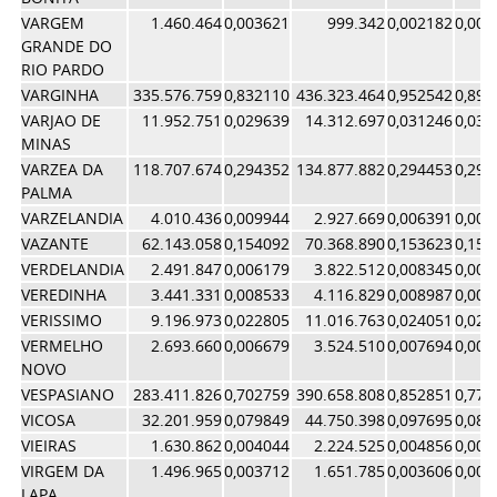
VARGEM
1.460.464
0,003621
999.342
0,002182
0,002
GRANDE DO
RIO PARDO
VARGINHA
335.576.759
0,832110
436.323.464
0,952542
0,892
VARJAO DE
11.952.751
0,029639
14.312.697
0,031246
0,030
MINAS
VARZEA DA
118.707.674
0,294352
134.877.882
0,294453
0,294
PALMA
VARZELANDIA
4.010.436
0,009944
2.927.669
0,006391
0,008
VAZANTE
62.143.058
0,154092
70.368.890
0,153623
0,153
VERDELANDIA
2.491.847
0,006179
3.822.512
0,008345
0,007
VEREDINHA
3.441.331
0,008533
4.116.829
0,008987
0,008
VERISSIMO
9.196.973
0,022805
11.016.763
0,024051
0,023
VERMELHO
2.693.660
0,006679
3.524.510
0,007694
0,007
NOVO
VESPASIANO
283.411.826
0,702759
390.658.808
0,852851
0,777
VICOSA
32.201.959
0,079849
44.750.398
0,097695
0,088
VIEIRAS
1.630.862
0,004044
2.224.525
0,004856
0,004
VIRGEM DA
1.496.965
0,003712
1.651.785
0,003606
0,003
LAPA