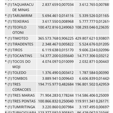
* (1)
TAQUARACU
2.837.659
0,007034
3.612.765
0,007885
DE MINAS
* (1)
TARUMIRIM
5.694.461
0,014116
5.339.526
0,011654
* (1)
TEIXEIRAS
3.617.550
0,008968
5.777.777
0,012610
* (1)
TEOFILO
100.472.816
0,249063
108.293.046
0,236355
OTONI
* (1)
TIMOTEO
365.573.768
0,906225
429.807.621
0,938078
* (1)
TIRADENTES
2.348.467
0,005822
5.524.676
0,012058
* (1)
TIROS
6.119.638
0,015170
9.606.224
0,020966
* (1)
TOCANTINS
14.377.200
0,035640
14.717.306
0,032121
* (1)
TOCOS DO
4.074.097
0,010099
2.032.871
0,004437
MOJI
* (1)
TOLEDO
1.376.490
0,003412
1.787.584
0,003901
* (1)
TOMBOS
3.889.941
0,009643
6.606.839
0,014420
* (1)
TRES
194.715.977
0,482684
196.801.502
0,429530
CORACOES
* (1)
TRES MARIAS
71.904.283
0,178244
114.586.406
0,250091
* (1)
TRES PONTAS
100.866.832
0,250040
119.911.341
0,261713
* (1)
TUMIRITINGA
3.220.860
0,007984
3.197.495
0,006979
* (1)
TUPACIGUARA
123.377.592
0,305842
96.429.067
0,210462