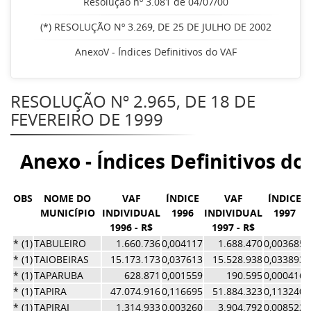
Resolução nº 3.081 de 04/07/00
(*) RESOLUÇÃO Nº 3.269, DE 25 DE JULHO DE 2002
AnexoV - Índices Definitivos do VAF
RESOLUÇÃO Nº 2.965, DE 18 DE
FEVEREIRO DE 1999
Anexo - Índices Definitivos do
OBS
NOME DO
VAF
ÍNDICE
VAF
ÍNDICE
MUNICÍPIO
INDIVIDUAL
1996
INDIVIDUAL
1997
1996 - R$
1997 - R$
* (1)
TABULEIRO
1.660.736
0,004117
1.688.470
0,003685
* (1)
TAIOBEIRAS
15.173.173
0,037613
15.528.938
0,033893
* (1)
TAPARUBA
628.871
0,001559
190.595
0,000416
* (1)
TAPIRA
47.074.916
0,116695
51.884.323
0,113240
* (1)
TAPIRAI
1.314.933
0,003260
3.904.792
0,008522