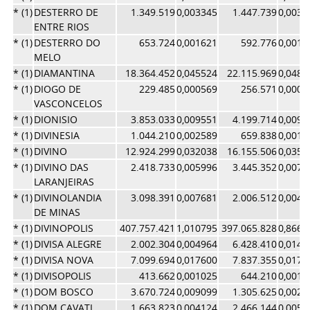
* (1)
DESTERRO DE
1.349.519
0,003345
1.447.739
0,0031
ENTRE RIOS
* (1)
DESTERRO DO
653.724
0,001621
592.776
0,0012
MELO
* (1)
DIAMANTINA
18.364.452
0,045524
22.115.969
0,0482
* (1)
DIOGO DE
229.485
0,000569
256.571
0,0005
VASCONCELOS
* (1)
DIONISIO
3.853.033
0,009551
4.199.714
0,0091
* (1)
DIVINESIA
1.044.210
0,002589
659.838
0,0014
* (1)
DIVINO
12.924.299
0,032038
16.155.506
0,0352
* (1)
DIVINO DAS
2.418.733
0,005996
3.445.352
0,0075
LARANJEIRAS
* (1)
DIVINOLANDIA
3.098.391
0,007681
2.006.512
0,0043
DE MINAS
* (1)
DIVINOPOLIS
407.757.421
1,010795
397.065.828
0,8669
* (1)
DIVISA ALEGRE
2.002.304
0,004964
6.428.410
0,0140
* (1)
DIVISA NOVA
7.099.694
0,017600
7.837.355
0,0171
* (1)
DIVISOPOLIS
413.662
0,001025
644.210
0,0014
* (1)
DOM BOSCO
3.670.724
0,009099
1.305.625
0,0028
* (1)
DOM CAVATI
1.663.823
0,004124
2.466.144
0,0053