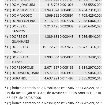
* (1)
DOM JOAQUIM
413.705
0,001026
488.553
0,0010
* (1)
DOM SILVERIO
1.943.624
0,004818
4.284.731
0,0093
* (1)
DOM VICOSO
1.569.552
0,003891
1.705.425
0,0037
* (1)
DONA EUZEBIA
3.116.069
0,007724
2.838.604
0,0061
* (1)
DORES DE
9.213.126
0,022839
9.820.646
0,0214
CAMPOS
* (1)
DORES DE
1.389.631
0,003445
5.286.454
0,0115
GUANHAES
* (1)
DORES DO
15.172.732
0,037612
18.047.131
0,0394
INDAIA
* (1)
DORES DO
1.994.364
0,004944
1.635.349
0,0035
TURVO
* (1)
DORESOPOLIS
2.071.357
0,005135
3.614.297
0,0078
* (1)
DOURADOQUARA
1.577.860
0,003911
965.506
0,0021
* (1)
DURANDE
4.637.921
0,011497
5.635.920
0,0123
* (1) Índice alterado pela Resolução nº 2.986, de 06/05/99, pelos A
e IV da Resolução nº 3.000, de 02/08/99
e pelos Anexos I, II e III
nº 3.057, de 03/03/2000
* (2) Índice alterado pela Resolução nº 2.986, de 06/05/99, pelos A