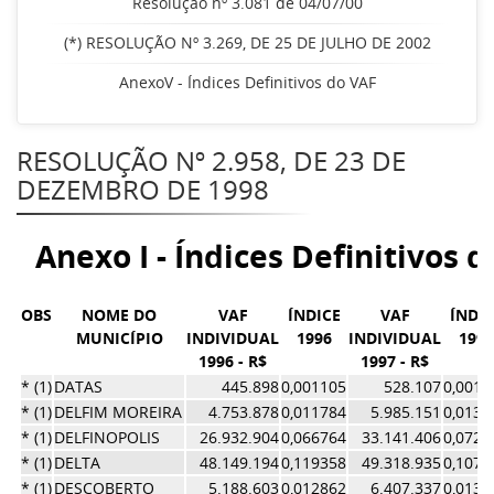
Resolução nº 3.081 de 04/07/00
(*) RESOLUÇÃO Nº 3.269, DE 25 DE JULHO DE 2002
AnexoV - Índices Definitivos do VAF
RESOLUÇÃO Nº 2.958, DE 23 DE
DEZEMBRO DE 1998
Anexo I - Índices Definitivos 
OBS
NOME DO
VAF
ÍNDICE
VAF
ÍNDIC
MUNICÍPIO
INDIVIDUAL
1996
INDIVIDUAL
1997
1996 - R$
1997 - R$
* (1)
DATAS
445.898
0,001105
528.107
0,0011
* (1)
DELFIM MOREIRA
4.753.878
0,011784
5.985.151
0,0130
* (1)
DELFINOPOLIS
26.932.904
0,066764
33.141.406
0,0723
* (1)
DELTA
48.149.194
0,119358
49.318.935
0,1076
* (1)
DESCOBERTO
5.188.603
0,012862
6.407.337
0,0139