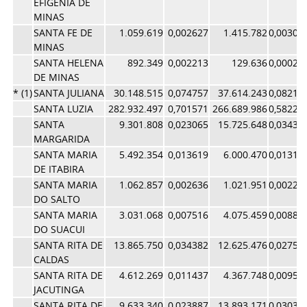
EFIGENIA DE
MINAS
SANTA FE DE
1.059.619
0,002627
1.415.782
0,00309
MINAS
SANTA HELENA
892.349
0,002213
129.636
0,00028
DE MINAS
* (1)
SANTA JULIANA
30.148.515
0,074757
37.614.243
0,08211
SANTA LUZIA
282.932.497
0,701571
266.689.986
0,58222
SANTA
9.301.808
0,023065
15.725.648
0,03433
MARGARIDA
SANTA MARIA
5.492.354
0,013619
6.000.470
0,01310
DE ITABIRA
SANTA MARIA
1.062.857
0,002636
1.021.951
0,00223
DO SALTO
SANTA MARIA
3.031.068
0,007516
4.075.459
0,00889
DO SUACUI
SANTA RITA DE
13.865.750
0,034382
12.625.476
0,02756
CALDAS
SANTA RITA DE
4.612.269
0,011437
4.367.748
0,00953
JACUTINGA
SANTA RITA DE
9.633.340
0,023887
13.893.171
0,03033