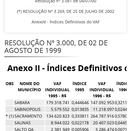
Resolução nº 3.081 de 04/07/00
(*) RESOLUÇÃO Nº 3.269, DE 25 DE JULHO DE 2002
AnexoV - Índices Definitivos do VAF
RESOLUÇÃO Nº 3.000, DE 02 DE
AGOSTO DE 1999
Anexo II - Índices Definitivos 
OBS
NOME DO
VAF
ÍNDICE
VAF
ÍNDICE
MUNICÍPIO
INDIVIDUAL
1995
INDIVIDUAL
1996
1995 - R$
1996 - R$
SABARA
179.318.741
0,444646
147.092.953
0,32112
SABINOPOLIS
5.579.552
0,013835
11.218.097
0,02449
* (1)
SACRAMENTO
134.620.823
0,333811
264.787.916
0,57807
SALINAS
8.944.022
0,022178
20.407.023
0,04455
SALTO DA
2.381.949
0,005906
3.286.474
0,00717