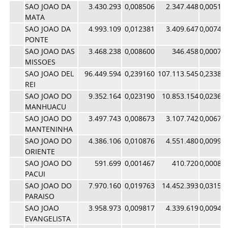
SAO JOAO DA
3.430.293
0,008506
2.347.448
0,00512
MATA
SAO JOAO DA
4.993.109
0,012381
3.409.647
0,00744
PONTE
SAO JOAO DAS
3.468.238
0,008600
346.458
0,00075
MISSOES
SAO JOAO DEL
96.449.594
0,239160
107.113.545
0,23384
REI
SAO JOAO DO
9.352.164
0,023190
10.853.154
0,02369
MANHUACU
SAO JOAO DO
3.497.743
0,008673
3.107.742
0,00678
MANTENINHA
SAO JOAO DO
4.386.106
0,010876
4.551.480
0,00993
ORIENTE
SAO JOAO DO
591.699
0,001467
410.720
0,00089
PACUI
SAO JOAO DO
7.970.160
0,019763
14.452.393
0,03155
PARAISO
SAO JOAO
3.958.973
0,009817
4.339.619
0,00947
EVANGELISTA