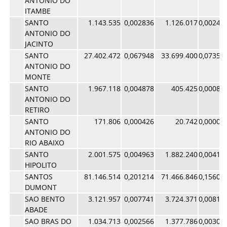
ANTONIO DO
ITAMBE
SANTO
1.143.535
0,002836
1.126.017
0,00245
ANTONIO DO
JACINTO
SANTO
27.402.472
0,067948
33.699.400
0,07357
ANTONIO DO
MONTE
SANTO
1.967.118
0,004878
405.425
0,00088
ANTONIO DO
RETIRO
SANTO
171.806
0,000426
20.742
0,00004
ANTONIO DO
RIO ABAIXO
SANTO
2.001.575
0,004963
1.882.240
0,00410
HIPOLITO
SANTOS
81.146.514
0,201214
71.466.846
0,15602
DUMONT
SAO BENTO
3.121.957
0,007741
3.724.371
0,00813
ABADE
SAO BRAS DO
1.034.713
0,002566
1.377.786
0,00300