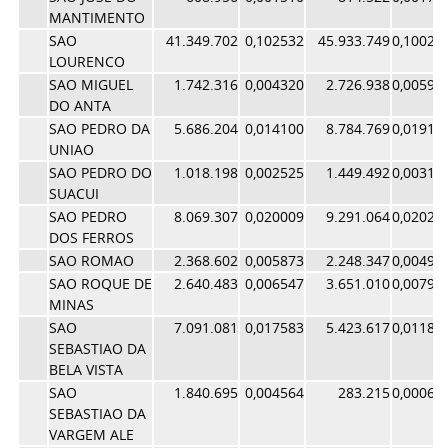
MANTIMENTO
SAO
41.349.702
0,102532
45.933.749
0,10028
LOURENCO
SAO MIGUEL
1.742.316
0,004320
2.726.938
0,00595
DO ANTA
SAO PEDRO DA
5.686.204
0,014100
8.784.769
0,01917
UNIAO
SAO PEDRO DO
1.018.198
0,002525
1.449.492
0,00316
SUACUI
SAO PEDRO
8.069.307
0,020009
9.291.064
0,02028
DOS FERROS
SAO ROMAO
2.368.602
0,005873
2.248.347
0,00490
SAO ROQUE DE
2.640.483
0,006547
3.651.010
0,00797
MINAS
SAO
7.091.081
0,017583
5.423.617
0,01184
SEBASTIAO DA
BELA VISTA
SAO
1.840.695
0,004564
283.215
0,00061
SEBASTIAO DA
VARGEM ALE