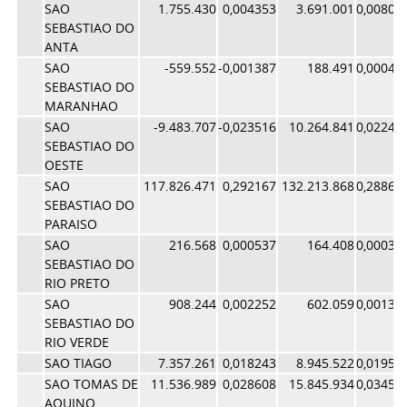
SAO
1.755.430
0,004353
3.691.001
0,00805
SEBASTIAO DO
ANTA
SAO
-559.552
-0,001387
188.491
0,00041
SEBASTIAO DO
MARANHAO
SAO
-9.483.707
-0,023516
10.264.841
0,02241
SEBASTIAO DO
OESTE
SAO
117.826.471
0,292167
132.213.868
0,28864
SEBASTIAO DO
PARAISO
SAO
216.568
0,000537
164.408
0,00035
SEBASTIAO DO
RIO PRETO
SAO
908.244
0,002252
602.059
0,00131
SEBASTIAO DO
RIO VERDE
SAO TIAGO
7.357.261
0,018243
8.945.522
0,01953
SAO TOMAS DE
11.536.989
0,028608
15.845.934
0,03459
AQUINO