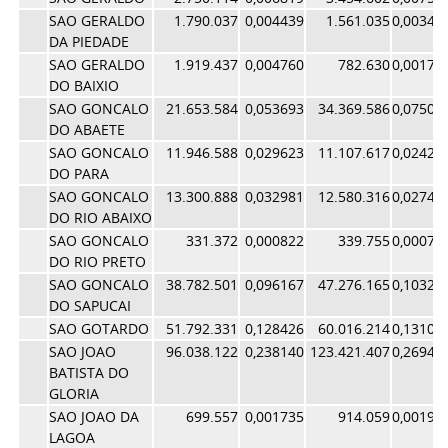
SAO GERALDO
1.790.037
0,004439
1.561.035
0,00340
DA PIEDADE
SAO GERALDO
1.919.437
0,004760
782.630
0,00170
DO BAIXIO
SAO GONCALO
21.653.584
0,053693
34.369.586
0,07503
DO ABAETE
SAO GONCALO
11.946.588
0,029623
11.107.617
0,02425
DO PARA
SAO GONCALO
13.300.888
0,032981
12.580.316
0,02746
DO RIO ABAIXO
SAO GONCALO
331.372
0,000822
339.755
0,00074
DO RIO PRETO
SAO GONCALO
38.782.501
0,096167
47.276.165
0,10321
DO SAPUCAI
SAO GOTARDO
51.792.331
0,128426
60.016.214
0,13102
SAO JOAO
96.038.122
0,238140
123.421.407
0,26944
BATISTA DO
GLORIA
SAO JOAO DA
699.557
0,001735
914.059
0,00199
LAGOA