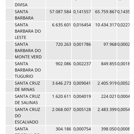
DIVISA
SANTA
57.087.584
0,141557
65.759.867
0,14356
BARBARA
SANTA
6.635.601
0,016454
10.434.317
0,02278
BARBARA DO
LESTE
SANTA
720.263
0,001786
97.968
0,00021
BARBARA DO
MONTE VERD
SANTA
902.086
0,002237
849.855
0,00185
BARBARA DO
TUGURIO
SANTA CRUZ
3.646.273
0,009041
2.405.919
0,00525
DE MINAS
SANTA CRUZ
1.620.611
0,004019
224.021
0,00048
DE SALINAS
SANTA CRUZ
2.068.007
0,005128
2.483.399
0,00542
DO
ESCALVADO
SANTA
304.186
0,000754
398.050
0,00086