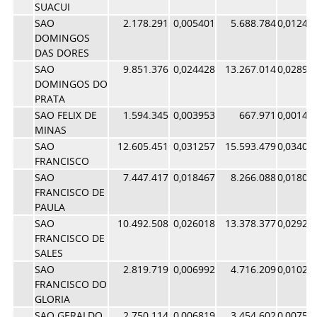
SUACUI
SAO
2.178.291
0,005401
5.688.784
0,01242
DOMINGOS
DAS DORES
SAO
9.851.376
0,024428
13.267.014
0,02896
DOMINGOS DO
PRATA
SAO FELIX DE
1.594.345
0,003953
667.971
0,00145
MINAS
SAO
12.605.451
0,031257
15.593.479
0,03404
FRANCISCO
SAO
7.447.417
0,018467
8.266.088
0,01804
FRANCISCO DE
PAULA
SAO
10.492.508
0,026018
13.378.377
0,02920
FRANCISCO DE
SALES
SAO
2.819.719
0,006992
4.716.209
0,01029
FRANCISCO DO
GLORIA
SAO GERALDO
2.750.114
0,006819
3.454.602
0,00754