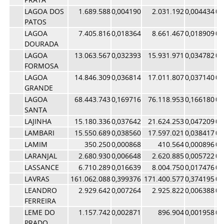
LAGOA DOS
1.689.588
0,004190
2.031.192
0,004434
0,
PATOS
LAGOA
7.405.816
0,018364
8.661.467
0,018909
0,
DOURADA
LAGOA
13.063.567
0,032393
15.931.971
0,034782
0,
FORMOSA
LAGOA
14.846.309
0,036814
17.011.807
0,037140
0,
GRANDE
LAGOA
68.443.743
0,169716
76.118.953
0,166180
0,
SANTA
LAJINHA
15.180.336
0,037642
21.624.253
0,047209
0,
LAMBARI
15.550.689
0,038560
17.597.021
0,038417
0,
LAMIM
350.250
0,000868
410.564
0,000896
0,
LARANJAL
2.680.930
0,006648
2.620.885
0,005722
0,
LASSANCE
6.710.289
0,016639
8.004.750
0,017476
0,
LAVRAS
161.062.088
0,399376
171.400.577
0,374195
0,
LEANDRO
2.929.642
0,007264
2.925.822
0,006388
0,
FERREIRA
LEME DO
1.157.742
0,002871
896.904
0,001958
0,
PRADO