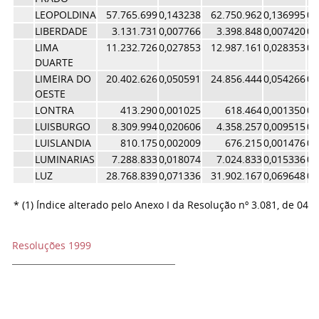
LEOPOLDINA
57.765.699
0,143238
62.750.962
0,136995
0,
LIBERDADE
3.131.731
0,007766
3.398.848
0,007420
0,
LIMA
11.232.726
0,027853
12.987.161
0,028353
0,
DUARTE
LIMEIRA DO
20.402.626
0,050591
24.856.444
0,054266
0,
OESTE
LONTRA
413.290
0,001025
618.464
0,001350
0,
LUISBURGO
8.309.994
0,020606
4.358.257
0,009515
0,
LUISLANDIA
810.175
0,002009
676.215
0,001476
0,
LUMINARIAS
7.288.833
0,018074
7.024.833
0,015336
0,
LUZ
28.768.839
0,071336
31.902.167
0,069648
0,
* (1) Índice alterado pelo Anexo I da Resolução nº 3.081, de 04/
Resoluções 1999