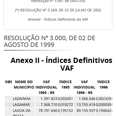
Resolução nº 3.081 de 04/07/00
(*) RESOLUÇÃO Nº 3.269, DE 25 DE JULHO DE 2002
AnexoV - Índices Definitivos do VAF
RESOLUÇÃO Nº 3.000, DE 02 DE
AGOSTO DE 1999
Anexo II - Índices Definitivos
VAF
OBS
NOME DO
VAF
ÍNDICE
VAF
ÍNDICE
MUNICÍPIO
INDIVIDUAL
1995
INDIVIDUAL
1996
1995 - R$
1996 - R$
Í
LADAINHA
1.391.823
0,003451
1.066.646
0,002329
0,
LAGAMAR
7.368.710
0,018272
13.755.418
0,030030
0,
LAGOA DA
78.701.646
0,195152
89.155.937
0,194642
0,
PRATA