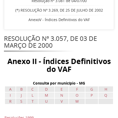
Resolução nº 3.081 de 04/07/00
(*) RESOLUÇÃO Nº 3.269, DE 25 DE JULHO DE 2002
AnexoV - Índices Definitivos do VAF
RESOLUÇÃO Nº 3.057, DE 03 DE
MARÇO DE 2000
Anexo II - Índices Definitivos
do VAF
Consulta por município - MG
A
B
C
D
E
F
G
H
I
J
L
M
N
O
P
Q
R
S
T
U
V
W
Resoluções 1999