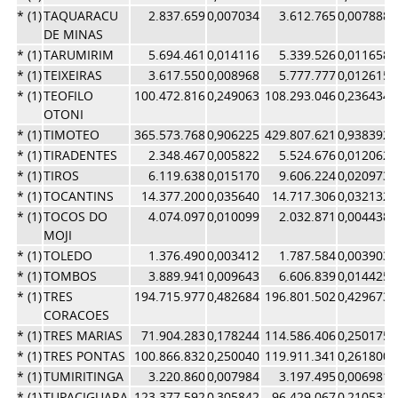
* (1)
TAQUARACU
2.837.659
0,007034
3.612.765
0,007888
DE MINAS
* (1)
TARUMIRIM
5.694.461
0,014116
5.339.526
0,011658
* (1)
TEIXEIRAS
3.617.550
0,008968
5.777.777
0,012615
* (1)
TEOFILO
100.472.816
0,249063
108.293.046
0,236434
OTONI
* (1)
TIMOTEO
365.573.768
0,906225
429.807.621
0,938392
* (1)
TIRADENTES
2.348.467
0,005822
5.524.676
0,012062
* (1)
TIROS
6.119.638
0,015170
9.606.224
0,020973
* (1)
TOCANTINS
14.377.200
0,035640
14.717.306
0,032132
* (1)
TOCOS DO
4.074.097
0,010099
2.032.871
0,004438
MOJI
* (1)
TOLEDO
1.376.490
0,003412
1.787.584
0,003903
* (1)
TOMBOS
3.889.941
0,009643
6.606.839
0,014425
* (1)
TRES
194.715.977
0,482684
196.801.502
0,429673
CORACOES
* (1)
TRES MARIAS
71.904.283
0,178244
114.586.406
0,250175
* (1)
TRES PONTAS
100.866.832
0,250040
119.911.341
0,261800
* (1)
TUMIRITINGA
3.220.860
0,007984
3.197.495
0,006981
* (1)
TUPACIGUARA
123.377.592
0,305842
96.429.067
0,210532