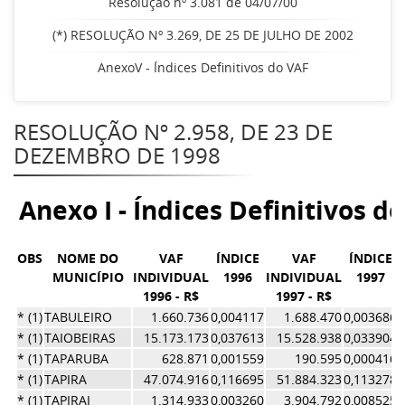
Resolução nº 3.081 de 04/07/00
(*) RESOLUÇÃO Nº 3.269, DE 25 DE JULHO DE 2002
AnexoV - Índices Definitivos do VAF
RESOLUÇÃO Nº 2.958, DE 23 DE
DEZEMBRO DE 1998
Anexo I - Índices Definitivos d
OBS
NOME DO
VAF
ÍNDICE
VAF
ÍNDICE
MUNICÍPIO
INDIVIDUAL
1996
INDIVIDUAL
1997
1996 - R$
1997 - R$
* (1)
TABULEIRO
1.660.736
0,004117
1.688.470
0,003686
* (1)
TAIOBEIRAS
15.173.173
0,037613
15.528.938
0,033904
* (1)
TAPARUBA
628.871
0,001559
190.595
0,000416
* (1)
TAPIRA
47.074.916
0,116695
51.884.323
0,113278
* (1)
TAPIRAI
1.314.933
0,003260
3.904.792
0,008525