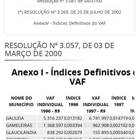
Resolução nº 3.081 de 04/07/00
(*) RESOLUÇÃO Nº 3.269, DE 25 DE JULHO DE 2002
AnexoV - Índices Definitivos do VAF
RESOLUÇÃO Nº 3.057, DE 03 DE
MARÇO DE 2000
Anexo I - Índices Definitivos 
VAF
NOME DO
VAF
ÍNDICE
VAF
ÍNDICE
MÉ
MUNICÍPIO
INDIVIDUAL
1996
INDIVIDUAL
1997
D
1996 - R$
1997 - R$
ÍND
GALILEIA
5.316.237
0,013182
6.741.997
0,014719
0,01
GAMELEIRAS
1.368.597
0,003394
962.908
0,002102
0,00
GLAUCILANDIA
838.292
0,002079
155.895
0,000340
0,00