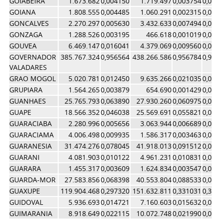
GOIABEIRA
1.673.682
0,004150
1.719.497
0,003754
0,00
GOIANA
1.808.555
0,004485
1.060.291
0,002315
0,00
GONCALVES
2.270.297
0,005630
3.432.633
0,007494
0,00
GONZAGA
1.288.526
0,003195
466.618
0,001019
0,00
GOUVEA
6.469.147
0,016041
4.379.069
0,009560
0,01
GOVERNADOR
385.767.324
0,956564
438.266.586
0,956784
0,95
VALADARES
GRAO MOGOL
5.020.781
0,012450
9.635.266
0,021035
0,01
GRUPIARA
1.564.265
0,003879
654.690
0,001429
0,00
GUANHAES
25.765.793
0,063890
27.930.260
0,060975
0,06
GUAPE
18.566.352
0,046038
25.569.691
0,055821
0,05
GUARACIABA
2.280.996
0,005656
3.063.944
0,006689
0,00
GUARACIAMA
4.006.498
0,009935
1.586.317
0,003463
0,00
GUARANESIA
31.474.276
0,078045
41.918.013
0,091512
0,08
GUARANI
4.081.903
0,010122
4.961.231
0,010831
0,01
GUARARA
1.455.317
0,003609
1.624.834
0,003547
0,00
GUARDA-MOR
27.583.856
0,068398
40.553.804
0,088533
0,07
GUAXUPE
119.904.468
0,297320
151.632.811
0,331031
0,31
GUIDOVAL
5.936.693
0,014721
7.160.603
0,015632
0,01
GUIMARANIA
8.918.649
0,022115
10.072.748
0,021990
0,02