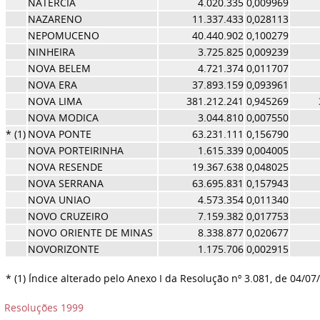
NATERCIA
4.020.335
0,009969
NAZARENO
11.337.433
0,028113
NEPOMUCENO
40.440.902
0,100279
NINHEIRA
3.725.825
0,009239
NOVA BELEM
4.721.374
0,011707
NOVA ERA
37.893.159
0,093961
NOVA LIMA
381.212.241
0,945269
NOVA MODICA
3.044.810
0,007550
* (1)
NOVA PONTE
63.231.111
0,156790
NOVA PORTEIRINHA
1.615.339
0,004005
NOVA RESENDE
19.367.638
0,048025
NOVA SERRANA
63.695.831
0,157943
NOVA UNIAO
4.573.354
0,011340
NOVO CRUZEIRO
7.159.382
0,017753
NOVO ORIENTE DE MINAS
8.338.877
0,020677
NOVORIZONTE
1.175.706
0,002915
* (1) Índice alterado pelo Anexo I da Resolução nº 3.081, de 04/07
Resoluções 1999