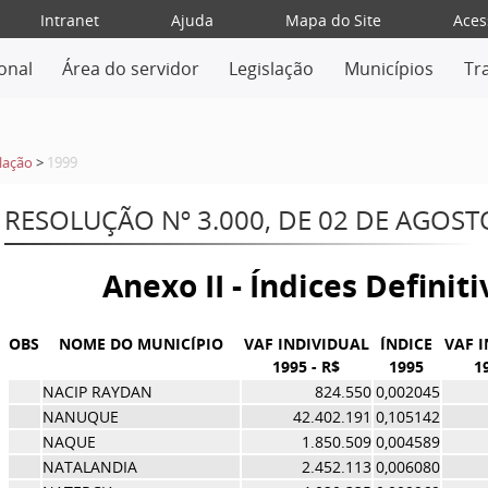
Intranet
Ajuda
Mapa do Site
Aces
ional
Área do servidor
Legislação
Municípios
Tr
lação
>
1999
RESOLUÇÃO Nº 3.000, DE 02 DE AGOST
Anexo II - Índices Definit
OBS
NOME DO MUNICÍPIO
VAF INDIVIDUAL
ÍNDICE
VAF 
1995 - R$
1995
1
NACIP RAYDAN
824.550
0,002045
NANUQUE
42.402.191
0,105142
NAQUE
1.850.509
0,004589
NATALANDIA
2.452.113
0,006080