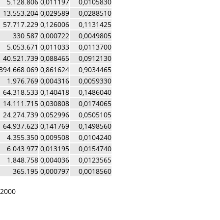
5.128.806
0,011197
0,0105830
13.553.204
0,029589
0,0288510
57.717.229
0,126006
0,1131425
330.587
0,000722
0,0049805
5.053.671
0,011033
0,0113700
40.521.739
0,088465
0,0912130
394.668.069
0,861624
0,9034465
1.976.769
0,004316
0,0059330
64.318.533
0,140418
0,1486040
14.111.715
0,030808
0,0174065
24.274.739
0,052996
0,0505105
64.937.623
0,141769
0,1498560
4.355.350
0,009508
0,0104240
6.043.977
0,013195
0,0154740
1.848.758
0,004036
0,0123565
365.195
0,000797
0,0018560
/2000