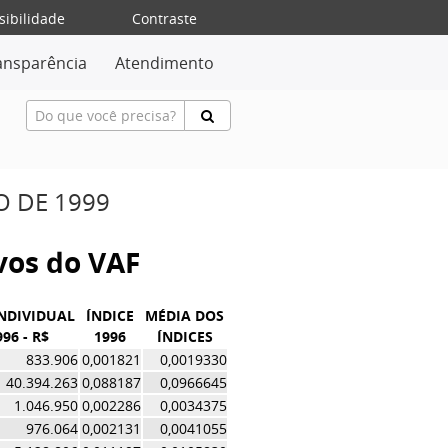
sibilidade
Contraste
ansparência
Atendimento
O DE 1999
ivos do VAF
INDIVIDUAL
ÍNDICE
MÉDIA DOS
996 - R$
1996
ÍNDICES
833.906
0,001821
0,0019330
40.394.263
0,088187
0,0966645
1.046.950
0,002286
0,0034375
976.064
0,002131
0,0041055