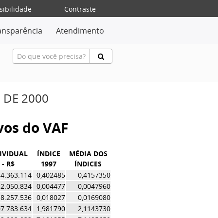
sibilidade
Contraste
ansparência
Atendimento
 DE 2000
ivos do VAF
IVIDUAL
ÍNDICE
MÉDIA DOS
 - R$
1997
ÍNDICES
4.363.114
0,402485
0,4157350
2.050.834
0,004477
0,0047960
8.257.536
0,018027
0,0169080
7.783.634
1,981790
2,1143730