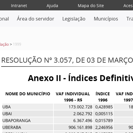
Intranet
Ajuda
Mapa do Site
Aces
ional
Área do servidor
Legislação
Municípios
Tr
lação
>
1999
RESOLUÇÃO Nº 3.057, DE 03 DE MARÇO
Anexo II - Índices Definit
NOME DO MUNICÍPIO
VAF INDIVIDUAL
ÍNDICE
VAF IND
1996 - R$
1996
1997
UBA
173.002.728
0,428985
18
UBAI
2.062.792
0,005115
UBAPORANGA
6.367.496
0,015789
UBERABA
906.161.898
2,246956
90