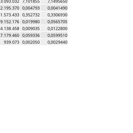
53.093.032
7,101855
7,1495650
2.195.370
0,004793
0,0041490
1.573.433
0,352732
0,3306930
9.152.176
0,019980
0,0565705
4.138.458
0,009035
0,0122800
7.179.460
0,059336
0,0599510
939.073
0,002050
0,0029440