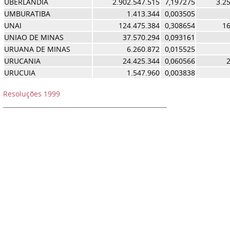
UBERLANDIA
2.902.547.515
7,197275
3.2
UMBURATIBA
1.413.344
0,003505
UNAI
124.475.384
0,308654
16
UNIAO DE MINAS
37.570.294
0,093161
URUANA DE MINAS
6.260.872
0,015525
URUCANIA
24.425.344
0,060566
2
URUCUIA
1.547.960
0,003838
Resoluções 1999