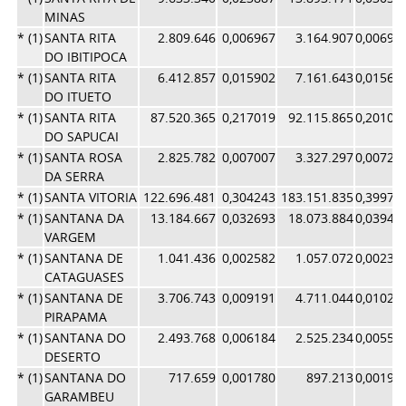
MINAS
* (1)
SANTA RITA
2.809.646
0,006967
3.164.907
0,00690
DO IBITIPOCA
* (1)
SANTA RITA
6.412.857
0,015902
7.161.643
0,01563
DO ITUETO
* (1)
SANTA RITA
87.520.365
0,217019
92.115.865
0,20103
DO SAPUCAI
* (1)
SANTA ROSA
2.825.782
0,007007
3.327.297
0,00726
DA SERRA
* (1)
SANTA VITORIA
122.696.481
0,304243
183.151.835
0,39971
* (1)
SANTANA DA
13.184.667
0,032693
18.073.884
0,03944
VARGEM
* (1)
SANTANA DE
1.041.436
0,002582
1.057.072
0,00230
CATAGUASES
* (1)
SANTANA DE
3.706.743
0,009191
4.711.044
0,01028
PIRAPAMA
* (1)
SANTANA DO
2.493.768
0,006184
2.525.234
0,00551
DESERTO
* (1)
SANTANA DO
717.659
0,001780
897.213
0,00195
GARAMBEU