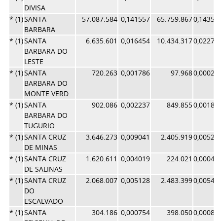
DIVISA
* (1)
SANTA
57.087.584
0,141557
65.759.867
0,14351
BARBARA
* (1)
SANTA
6.635.601
0,016454
10.434.317
0,02277
BARBARA DO
LESTE
* (1)
SANTA
720.263
0,001786
97.968
0,00021
BARBARA DO
MONTE VERD
* (1)
SANTA
902.086
0,002237
849.855
0,00185
BARBARA DO
TUGURIO
* (1)
SANTA CRUZ
3.646.273
0,009041
2.405.919
0,00525
DE MINAS
* (1)
SANTA CRUZ
1.620.611
0,004019
224.021
0,00048
DE SALINAS
* (1)
SANTA CRUZ
2.068.007
0,005128
2.483.399
0,00542
DO
ESCALVADO
* (1)
SANTA
304.186
0,000754
398.050
0,00086