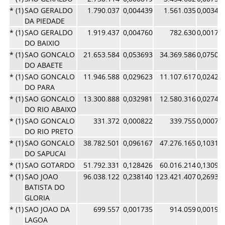
* (1)
SAO GERALDO
1.790.037
0,004439
1.561.035
0,00340
DA PIEDADE
* (1)
SAO GERALDO
1.919.437
0,004760
782.630
0,00170
DO BAIXIO
* (1)
SAO GONCALO
21.653.584
0,053693
34.369.586
0,07500
DO ABAETE
* (1)
SAO GONCALO
11.946.588
0,029623
11.107.617
0,02424
DO PARA
* (1)
SAO GONCALO
13.300.888
0,032981
12.580.316
0,02745
DO RIO ABAIXO
* (1)
SAO GONCALO
331.372
0,000822
339.755
0,00074
DO RIO PRETO
* (1)
SAO GONCALO
38.782.501
0,096167
47.276.165
0,10317
DO SAPUCAI
* (1)
SAO GOTARDO
51.792.331
0,128426
60.016.214
0,13098
* (1)
SAO JOAO
96.038.122
0,238140
123.421.407
0,26935
BATISTA DO
GLORIA
* (1)
SAO JOAO DA
699.557
0,001735
914.059
0,00199
LAGOA