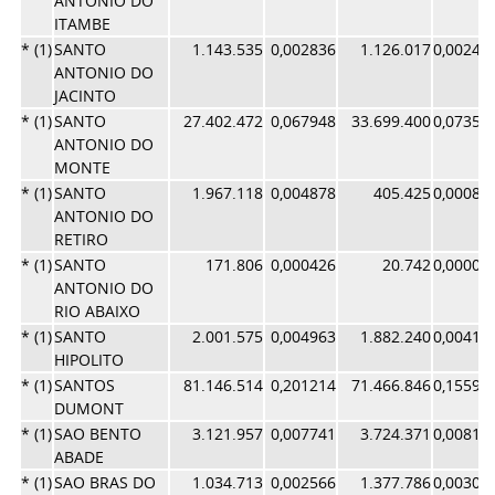
ANTONIO DO
ITAMBE
* (1)
SANTO
1.143.535
0,002836
1.126.017
0,00245
ANTONIO DO
JACINTO
* (1)
SANTO
27.402.472
0,067948
33.699.400
0,07354
ANTONIO DO
MONTE
* (1)
SANTO
1.967.118
0,004878
405.425
0,00088
ANTONIO DO
RETIRO
* (1)
SANTO
171.806
0,000426
20.742
0,00004
ANTONIO DO
RIO ABAIXO
* (1)
SANTO
2.001.575
0,004963
1.882.240
0,00410
HIPOLITO
* (1)
SANTOS
81.146.514
0,201214
71.466.846
0,15597
DUMONT
* (1)
SAO BENTO
3.121.957
0,007741
3.724.371
0,00812
ABADE
* (1)
SAO BRAS DO
1.034.713
0,002566
1.377.786
0,00300