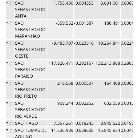
* (1)
SAO
1.755.430
0,004353
3.691.001
0,00805
SEBASTIAO DO
ANTA
* (1)
SAO
-559.552
-0,001387
188.491
0,00043
SEBASTIAO DO
MARANHAO
* (1)
SAO
-9.483.707
-0,023516
10.264.841
0,02240
SEBASTIAO DO
OESTE
* (1)
SAO
117.826.471
0,292167
132.213.868
0,28854
SEBASTIAO DO
PARAISO
* (1)
SAO
216.568
0,000537
164.408
0,00035
SEBASTIAO DO
RIO PRETO
* (1)
SAO
908.244
0,002252
602.059
0,00131
SEBASTIAO DO
RIO VERDE
* (1)
SAO TIAGO
7.357.261
0,018243
8.945.522
0,01952
* (1)
SAO TOMAS DE
11.536.989
0,028608
15.845.934
0,03458
AQUINO