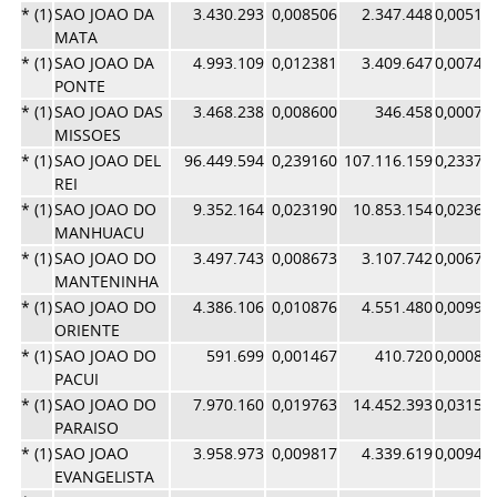
* (1)
SAO JOAO DA
3.430.293
0,008506
2.347.448
0,00512
MATA
* (1)
SAO JOAO DA
4.993.109
0,012381
3.409.647
0,00744
PONTE
* (1)
SAO JOAO DAS
3.468.238
0,008600
346.458
0,00075
MISSOES
* (1)
SAO JOAO DEL
96.449.594
0,239160
107.116.159
0,23377
REI
* (1)
SAO JOAO DO
9.352.164
0,023190
10.853.154
0,02368
MANHUACU
* (1)
SAO JOAO DO
3.497.743
0,008673
3.107.742
0,00678
MANTENINHA
* (1)
SAO JOAO DO
4.386.106
0,010876
4.551.480
0,00993
ORIENTE
* (1)
SAO JOAO DO
591.699
0,001467
410.720
0,00089
PACUI
* (1)
SAO JOAO DO
7.970.160
0,019763
14.452.393
0,03154
PARAISO
* (1)
SAO JOAO
3.958.973
0,009817
4.339.619
0,00947
EVANGELISTA