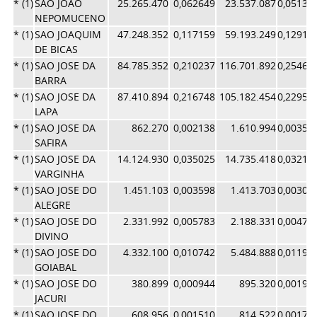
* (1)
SAO JOAO
25.265.470
0,062649
23.537.087
0,05136
NEPOMUCENO
* (1)
SAO JOAQUIM
47.248.352
0,117159
59.193.249
0,12918
DE BICAS
* (1)
SAO JOSE DA
84.785.352
0,210237
116.701.892
0,25469
BARRA
* (1)
SAO JOSE DA
87.410.894
0,216748
105.182.454
0,22955
LAPA
* (1)
SAO JOSE DA
862.270
0,002138
1.610.994
0,00351
SAFIRA
* (1)
SAO JOSE DA
14.124.930
0,035025
14.735.418
0,03215
VARGINHA
* (1)
SAO JOSE DO
1.451.103
0,003598
1.413.703
0,00308
ALEGRE
* (1)
SAO JOSE DO
2.331.992
0,005783
2.188.331
0,00477
DIVINO
* (1)
SAO JOSE DO
4.332.100
0,010742
5.484.888
0,01197
GOIABAL
* (1)
SAO JOSE DO
380.899
0,000944
895.320
0,00195
JACURI
* (1)
SAO JOSE DO
608.956
0,001510
814.522
0,00177