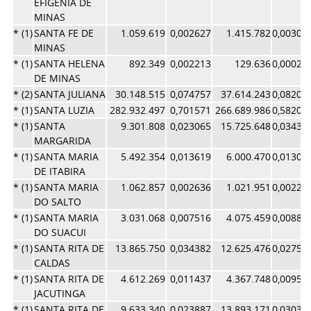
EFIGENIA DE
MINAS
* (1)
SANTA FE DE
1.059.619
0,002627
1.415.782
0,00309
MINAS
* (1)
SANTA HELENA
892.349
0,002213
129.636
0,00028
DE MINAS
* (2)
SANTA JULIANA
30.148.515
0,074757
37.614.243
0,08209
* (1)
SANTA LUZIA
282.932.497
0,701571
266.689.986
0,58203
* (1)
SANTA
9.301.808
0,023065
15.725.648
0,03432
MARGARIDA
* (1)
SANTA MARIA
5.492.354
0,013619
6.000.470
0,01309
DE ITABIRA
* (1)
SANTA MARIA
1.062.857
0,002636
1.021.951
0,00223
DO SALTO
* (1)
SANTA MARIA
3.031.068
0,007516
4.075.459
0,00889
DO SUACUI
* (1)
SANTA RITA DE
13.865.750
0,034382
12.625.476
0,02755
CALDAS
* (1)
SANTA RITA DE
4.612.269
0,011437
4.367.748
0,00953
JACUTINGA
* (1)
SANTA RITA DE
9.633.340
0,023887
13.893.171
0,03032