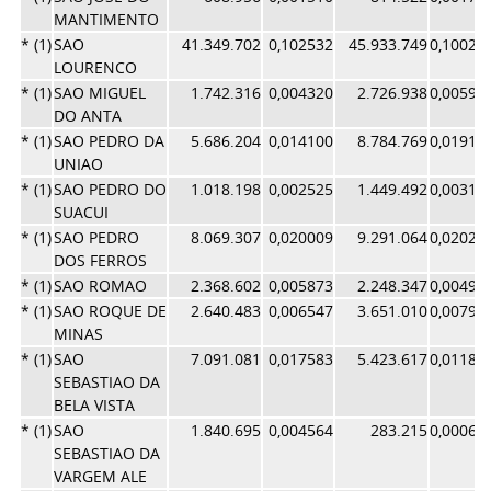
MANTIMENTO
* (1)
SAO
41.349.702
0,102532
45.933.749
0,10024
LOURENCO
* (1)
SAO MIGUEL
1.742.316
0,004320
2.726.938
0,00595
DO ANTA
* (1)
SAO PEDRO DA
5.686.204
0,014100
8.784.769
0,01917
UNIAO
* (1)
SAO PEDRO DO
1.018.198
0,002525
1.449.492
0,00316
SUACUI
* (1)
SAO PEDRO
8.069.307
0,020009
9.291.064
0,02027
DOS FERROS
* (1)
SAO ROMAO
2.368.602
0,005873
2.248.347
0,00490
* (1)
SAO ROQUE DE
2.640.483
0,006547
3.651.010
0,00796
MINAS
* (1)
SAO
7.091.081
0,017583
5.423.617
0,01183
SEBASTIAO DA
BELA VISTA
* (1)
SAO
1.840.695
0,004564
283.215
0,00061
SEBASTIAO DA
VARGEM ALE