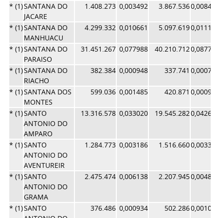
* (1)
SANTANA DO
1.408.273
0,003492
3.867.536
0,00844
JACARE
* (1)
SANTANA DO
4.299.332
0,010661
5.097.619
0,01112
MANHUACU
* (1)
SANTANA DO
31.451.267
0,077988
40.210.712
0,08775
PARAISO
* (1)
SANTANA DO
382.384
0,000948
337.741
0,00073
RIACHO
* (1)
SANTANA DOS
599.036
0,001485
420.871
0,00091
MONTES
* (1)
SANTO
13.316.578
0,033020
19.545.282
0,04265
ANTONIO DO
AMPARO
* (1)
SANTO
1.284.773
0,003186
1.516.660
0,00331
ANTONIO DO
AVENTUREIR
* (1)
SANTO
2.475.474
0,006138
2.207.945
0,00481
ANTONIO DO
GRAMA
* (1)
SANTO
376.486
0,000934
502.286
0,00109