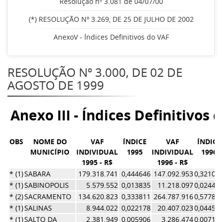
Resolução nº 3.081 de 04/07/00
(*) RESOLUÇÃO Nº 3.269, DE 25 DE JULHO DE 2002
AnexoV - Índices Definitivos do VAF
RESOLUÇÃO Nº 3.000, DE 02 DE
AGOSTO DE 1999
Anexo III - Índices Definitivos 
OBS
NOME DO
VAF
ÍNDICE
VAF
ÍNDICE
MUNICÍPIO
INDIVIDUAL
1995
INDIVIDUAL
1996
1995 - R$
1996 - R$
* (1)
SABARA
179.318.741
0,444646
147.092.953
0,32102
* (1)
SABINOPOLIS
5.579.552
0,013835
11.218.097
0,02448
* (2)
SACRAMENTO
134.620.823
0,333811
264.787.916
0,57788
* (1)
SALINAS
8.944.022
0,022178
20.407.023
0,04453
* (1)
SALTO DA
2.381.949
0,005906
3.286.474
0,00717