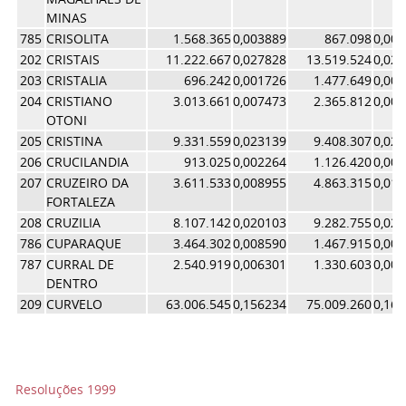
MINAS
785
CRISOLITA
1.568.365
0,003889
867.098
0,00
202
CRISTAIS
11.222.667
0,027828
13.519.524
0,02
203
CRISTALIA
696.242
0,001726
1.477.649
0,00
204
CRISTIANO
3.013.661
0,007473
2.365.812
0,00
OTONI
205
CRISTINA
9.331.559
0,023139
9.408.307
0,02
206
CRUCILANDIA
913.025
0,002264
1.126.420
0,00
207
CRUZEIRO DA
3.611.533
0,008955
4.863.315
0,01
FORTALEZA
208
CRUZILIA
8.107.142
0,020103
9.282.755
0,02
786
CUPARAQUE
3.464.302
0,008590
1.467.915
0,00
787
CURRAL DE
2.540.919
0,006301
1.330.603
0,00
DENTRO
209
CURVELO
63.006.545
0,156234
75.009.260
0,16
Resoluções 1999