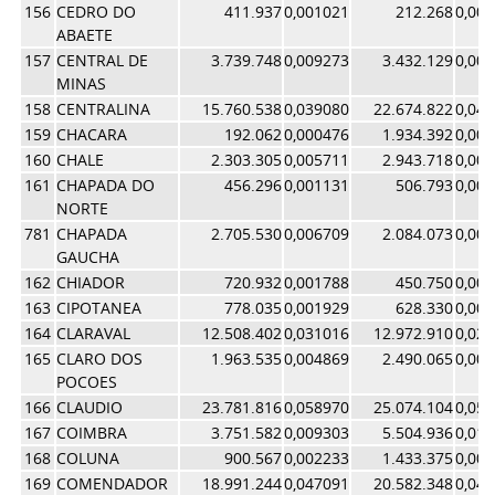
156
CEDRO DO
411.937
0,001021
212.268
0,00
ABAETE
157
CENTRAL DE
3.739.748
0,009273
3.432.129
0,00
MINAS
158
CENTRALINA
15.760.538
0,039080
22.674.822
0,04
159
CHACARA
192.062
0,000476
1.934.392
0,00
160
CHALE
2.303.305
0,005711
2.943.718
0,00
161
CHAPADA DO
456.296
0,001131
506.793
0,00
NORTE
781
CHAPADA
2.705.530
0,006709
2.084.073
0,00
GAUCHA
162
CHIADOR
720.932
0,001788
450.750
0,00
163
CIPOTANEA
778.035
0,001929
628.330
0,00
164
CLARAVAL
12.508.402
0,031016
12.972.910
0,02
165
CLARO DOS
1.963.535
0,004869
2.490.065
0,00
POCOES
166
CLAUDIO
23.781.816
0,058970
25.074.104
0,05
167
COIMBRA
3.751.582
0,009303
5.504.936
0,01
168
COLUNA
900.567
0,002233
1.433.375
0,00
169
COMENDADOR
18.991.244
0,047091
20.582.348
0,04