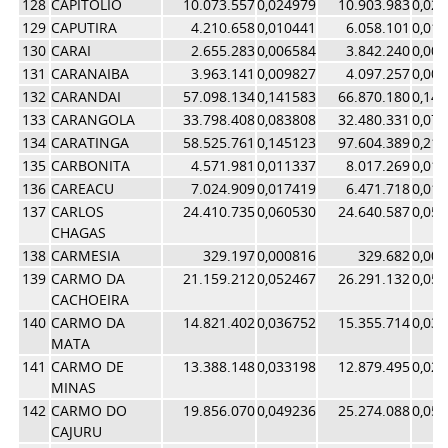
128
CAPITOLIO
10.073.557
0,024979
10.903.983
0,02
129
CAPUTIRA
4.210.658
0,010441
6.058.101
0,01
130
CARAI
2.655.283
0,006584
3.842.240
0,00
131
CARANAIBA
3.963.141
0,009827
4.097.257
0,00
132
CARANDAI
57.098.134
0,141583
66.870.180
0,14
133
CARANGOLA
33.798.408
0,083808
32.480.331
0,07
134
CARATINGA
58.525.761
0,145123
97.604.389
0,21
135
CARBONITA
4.571.981
0,011337
8.017.269
0,01
136
CAREACU
7.024.909
0,017419
6.471.718
0,01
137
CARLOS
24.410.735
0,060530
24.640.587
0,05
CHAGAS
138
CARMESIA
329.197
0,000816
329.682
0,00
139
CARMO DA
21.159.212
0,052467
26.291.132
0,05
CACHOEIRA
140
CARMO DA
14.821.402
0,036752
15.355.714
0,03
MATA
141
CARMO DE
13.388.148
0,033198
12.879.495
0,02
MINAS
142
CARMO DO
19.856.070
0,049236
25.274.088
0,05
CAJURU