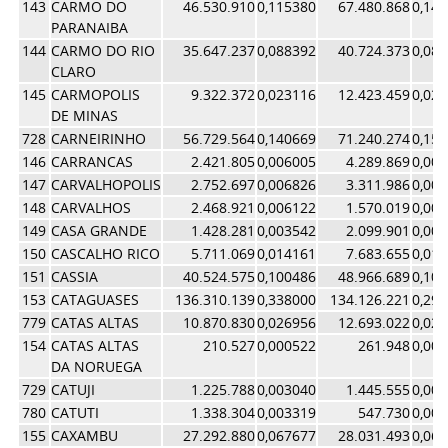
143
CARMO DO
46.530.910
0,115380
67.480.868
0,14
PARANAIBA
144
CARMO DO RIO
35.647.237
0,088392
40.724.373
0,08
CLARO
145
CARMOPOLIS
9.322.372
0,023116
12.423.459
0,02
DE MINAS
728
CARNEIRINHO
56.729.564
0,140669
71.240.274
0,15
146
CARRANCAS
2.421.805
0,006005
4.289.869
0,00
147
CARVALHOPOLIS
2.752.697
0,006826
3.311.986
0,00
148
CARVALHOS
2.468.921
0,006122
1.570.019
0,00
149
CASA GRANDE
1.428.281
0,003542
2.099.901
0,00
150
CASCALHO RICO
5.711.069
0,014161
7.683.655
0,01
151
CASSIA
40.524.575
0,100486
48.966.689
0,10
153
CATAGUASES
136.310.139
0,338000
134.126.221
0,29
779
CATAS ALTAS
10.870.830
0,026956
12.693.022
0,02
154
CATAS ALTAS
210.527
0,000522
261.948
0,00
DA NORUEGA
729
CATUJI
1.225.788
0,003040
1.445.555
0,00
780
CATUTI
1.338.304
0,003319
547.730
0,00
155
CAXAMBU
27.292.880
0,067677
28.031.493
0,06