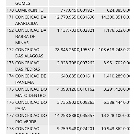
GOMES
170
COMERCINHO
777.045
0,001927
624.885
0,00
171
CONCEICAO DA
12.779.955
0,031690
14.300.851
0,03
APARECIDA
152
CONCEICAO DA
1.137.733
0,002821
1.176.522
0,00
BARRA DE
MINAS
172
CONCEICAO
78.846.260
0,195510
103.613.248
0,22
DAS ALAGOAS
173
CONCEICAO
2.928.708
0,007262
3.951.702
0,00
DAS PEDRAS
174
CONCEICAO DE
649.885
0,001611
1.410.289
0,00
IPANEMA
175
CONCEICAO DO
4.098.126
0,010162
3.291.420
0,00
MATO DENTRO
176
CONCEICAO DO
3.735.802
0,009263
6.388.444
0,01
PARA
177
CONCEICAO DO
14.258.888
0,035357
13.228.100
0,02
RIO VERDE
178
CONCEICAO
9.759.948
0,024201
10.943.862
0,02