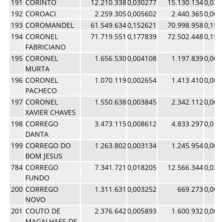
191
CORINTO
12.210.338
0,030277
15.130.134
0,03
192
COROACI
2.259.305
0,005602
2.440.365
0,00
193
COROMANDEL
61.549.634
0,152621
70.998.958
0,15
194
CORONEL
71.719.551
0,177839
72.502.448
0,15
FABRICIANO
195
CORONEL
1.656.530
0,004108
1.197.839
0,00
MURTA
196
CORONEL
1.070.119
0,002654
1.413.410
0,00
PACHECO
197
CORONEL
1.550.638
0,003845
2.342.112
0,00
XAVIER CHAVES
198
CORREGO
3.473.115
0,008612
4.833.297
0,01
DANTA
199
CORREGO DO
1.263.802
0,003134
1.245.954
0,00
BOM JESUS
784
CORREGO
7.341.721
0,018205
12.566.344
0,02
FUNDO
200
CORREGO
1.311.631
0,003252
669.273
0,00
NOVO
201
COUTO DE
2.376.642
0,005893
1.600.932
0,00
MAGALHAES DE