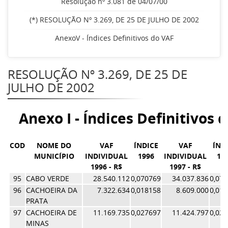
Resolução nº 3.081 de 04/07/00
(*) RESOLUÇÃO Nº 3.269, DE 25 DE JULHO DE 2002
AnexoV - Índices Definitivos do VAF
RESOLUÇÃO Nº 3.269, DE 25 DE
JULHO DE 2002
Anexo I - Índices Definitivos 
COD
NOME DO
VAF
ÍNDICE
VAF
ÍND
MUNICÍPIO
INDIVIDUAL
1996
INDIVIDUAL
19
1996 - R$
1997 - R$
95
CABO VERDE
28.540.112
0,070769
34.037.836
0,07
96
CACHOEIRA DA
7.322.634
0,018158
8.609.000
0,01
PRATA
97
CACHOEIRA DE
11.169.735
0,027697
11.424.797
0,02
MINAS