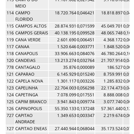
MEIO
114
CAMPO
18.720.764
0,046421
18.818.897
0,04
FLORIDO
115
CAMPOS ALTOS
28.874.931
0,071599
45.049.701
0,09
116
CAMPOS GERAIS
40.138.195
0,099528
48.065.748
0,10
119
CANA VERDE
2.601.690
0,006451
4.368.172
0,00
117
CANAA
1.520.646
0,003771
1.848.520
0,00
118
CANAPOLIS
33.906.663
0,084076
46.780.264
0,10
120
CANDEIAS
13.213.274
0,032764
21.707.914
0,04
778
CANTAGALO
35.876
0,000089
186.527
0,00
121
CAPARAO
6.145.929
0,015240
8.759.991
0,01
122
CAPELA NOVA
1.301.117
0,003226
1.285.832
0,00
123
CAPELINHA
22.704.003
0,056298
22.174.473
0,04
124
CAPETINGA
7.078.099
0,017551
8.888.008
0,01
125
CAPIM BRANCO
3.941.843
0,009774
3.077.740
0,00
126
CAPINOPOLIS
55.350.133
0,137248
57.361.440
0,12
727
CAPITAO
1.349.653
0,003347
2.219.674
0,00
ANDRADE
127
CAPITAO ENEAS
27.440.944
0,068044
35.173.524
0,07