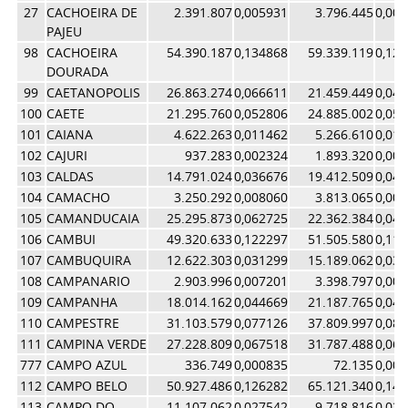
27
CACHOEIRA DE
2.391.807
0,005931
3.796.445
0,00
PAJEU
98
CACHOEIRA
54.390.187
0,134868
59.339.119
0,12
DOURADA
99
CAETANOPOLIS
26.863.274
0,066611
21.459.449
0,04
100
CAETE
21.295.760
0,052806
24.885.002
0,05
101
CAIANA
4.622.263
0,011462
5.266.610
0,01
102
CAJURI
937.283
0,002324
1.893.320
0,00
103
CALDAS
14.791.024
0,036676
19.412.509
0,04
104
CAMACHO
3.250.292
0,008060
3.813.065
0,00
105
CAMANDUCAIA
25.295.873
0,062725
22.362.384
0,04
106
CAMBUI
49.320.633
0,122297
51.505.580
0,11
107
CAMBUQUIRA
12.622.303
0,031299
15.189.062
0,03
108
CAMPANARIO
2.903.996
0,007201
3.398.797
0,00
109
CAMPANHA
18.014.162
0,044669
21.187.765
0,04
110
CAMPESTRE
31.103.579
0,077126
37.809.997
0,08
111
CAMPINA VERDE
27.228.809
0,067518
31.787.488
0,06
777
CAMPO AZUL
336.749
0,000835
72.135
0,00
112
CAMPO BELO
50.927.486
0,126282
65.121.340
0,14
113
CAMPO DO
11.107.062
0,027542
9.718.816
0,02