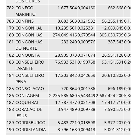
DOS OUROS
782
CONEGO
1.677.504
0,004160
662.668
0,00
MARINHO
783
CONFINS
8.683.563
0,021532
56.255.149
0,12
179
CONGONHAL
10.235.561
0,025381
12.689.845
0,02
180
CONGONHAS
274.049.416
0,679544
305.030.799
0,66
181
CONGONHAS
232.240
0,000576
387.543
0,00
DO NORTE
182
CONQUISTA
28.905.073
0,071674
26.551.128
0,05
183
CONSELHEIRO
76.933.531
0,190768
93.151.591
0,20
LAFAIETE
184
CONSELHEIRO
17.203.842
0,042659
20.610.802
0,04
PENA
185
CONSOLACAO
720.364
0,001786
696.189
0,00
186
CONTAGEM
2.235.585.680
5,543449
2.687.424.200
5,86
187
COQUEIRAL
12.787.477
0,031708
17.417.710
0,03
188
CORACAO DE
3.947.489
0,009788
7.590.573
0,01
JESUS
189
CORDISBURGO
5.483.721
0,013598
5.377.207
0,01
190
CORDISLANDIA
3.796.168
0,009413
5.001.312
0,01