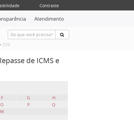
sibilidade
Contraste
ansparência
Atendimento
>
2008
 Repasse de ICMS e
F
G
H
O
P
Q
W