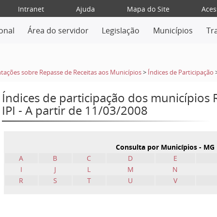
Intranet
Ajuda
Mapa do Site
Aces
ional
Área do servidor
Legislação
Municípios
Tr
tações sobre Repasse de Receitas aos Municípios
>
Índices de Participação
Índices de participação dos municípios
IPI - A partir de 11/03/2008
Consulta por Municípios - MG
A
B
C
D
E
I
J
L
M
N
R
S
T
U
V