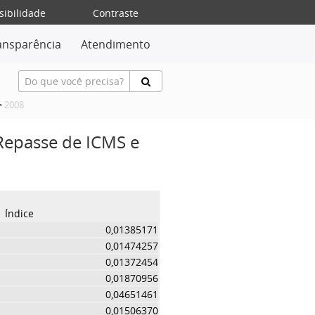
sibilidade
Contraste
ansparência
Atendimento
>
2008
 Repasse de ICMS e
Índice
0,01385171
0,01474257
0,01372454
0,01870956
0,04651461
0,01506370