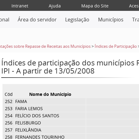
Intranet
Ajuda
Mapa do Site
Aces
ional
Área do servidor
Legislação
Municípios
Tr
tações sobre Repasse de Receitas aos Municípios
>
Índices de Participação
Índices de participação dos municípios
IPI - A partir de 13/05/2008
Cód
Nome do Município
252
FAMA
253
FARIA LEMOS
254
FELÍCIO DOS SANTOS
256
FELISBURGO
257
FELIXLÂNDIA
258
FERNANDES TOURINHO