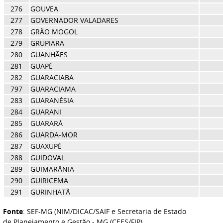
276
GOUVEA
277
GOVERNADOR VALADARES
278
GRÃO MOGOL
279
GRUPIARA
280
GUANHÃES
281
GUAPÉ
282
GUARACIABA
797
GUARACIAMA
283
GUARANÉSIA
284
GUARANI
285
GUARARÁ
286
GUARDA-MOR
287
GUAXUPÉ
288
GUIDOVAL
289
GUIMARÂNIA
290
GUIRICEMA
291
GURINHATÃ
Fonte
: SEF-MG (NIM/DICAC/SAIF e Secretaria de Estado
de Planejamento e Gestão - MG (CEES/FJP)