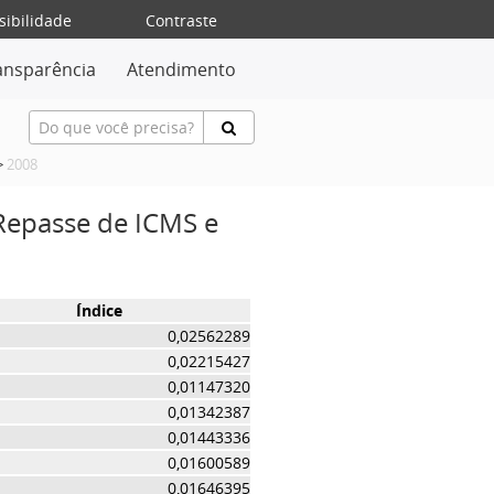
sibilidade
Contraste
ansparência
Atendimento
>
2008
 Repasse de ICMS e
Índice
0,02562289
0,02215427
0,01147320
0,01342387
0,01443336
0,01600589
0,01646395