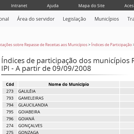
Intranet
Ajuda
Mapa do Site
Aces
ional
Área do servidor
Legislação
Municípios
Tr
tações sobre Repasse de Receitas aos Municípios
>
Índices de Participação
Índices de participação dos municípios
IPI - A partir de 09/09/2008
Cód
Nome do Município
273
GALILÉIA
793
GAMELEIRAS
794
GLAUCILANDIA
795
GOIABEIRA
796
GOIANÁ
274
GONÇALVES
275
GONZAGA