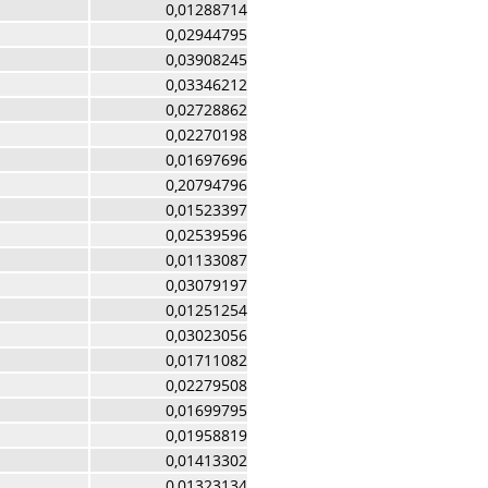
0,01288714
0,02944795
0,03908245
0,03346212
0,02728862
0,02270198
0,01697696
0,20794796
0,01523397
0,02539596
0,01133087
0,03079197
0,01251254
0,03023056
0,01711082
0,02279508
0,01699795
0,01958819
0,01413302
0,01323134