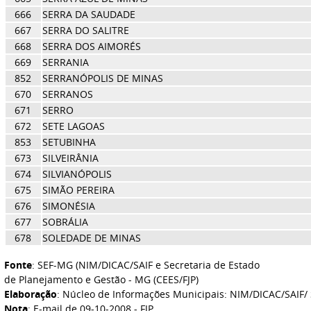
666
SERRA DA SAUDADE
667
SERRA DO SALITRE
668
SERRA DOS AIMORÉS
669
SERRANIA
852
SERRANÓPOLIS DE MINAS
670
SERRANOS
671
SERRO
672
SETE LAGOAS
853
SETUBINHA
673
SILVEIRÂNIA
674
SILVIANÓPOLIS
675
SIMÃO PEREIRA
676
SIMONÉSIA
677
SOBRÁLIA
678
SOLEDADE DE MINAS
Fonte
: SEF-MG (NIM/DICAC/SAIF e Secretaria de Estado
de Planejamento e Gestão - MG (CEES/FJP)
Elaboração
: Núcleo de Informações Municipais: NIM/DICAC/SAIF/ 
Nota
: E-mail de 09-10-2008 - FJP.