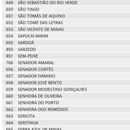
649
SÃO SEBASTIÃO DO RIO VERDE
650
SÃO TIAGO
651
SÃO TOMÁS DE AQUINO
652
SÃO TOMÉ DAS LETRAS
653
SÃO VICENTE DE MINAS
654
SAPUCAÍ-MIRIM
655
SARDOÁ
850
SARZEDO
851
SEM-PEIXE
766
SENADOR AMARAL
656
SENADOR CORTÊS
657
SENADOR FIRMINO
658
SENADOR JOSÉ BENTO
659
SENADOR MODESTINO GONÇALVES
660
SENHORA DE OLIVEIRA
661
SENHORA DO PORTO
662
SENHORA DOS REMÉDIOS
663
SERICITA
664
SERITINGA
665
SERRA AZUL DE MINAS