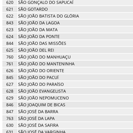
620
SÃO GONÇALO DO SAPUCAÍ
621
SÃO GOTARDO
622
SÃO JOÃO BATISTA DO GLÓRIA
843
SÃO JOÃO DA LAGOA
623
SÃO JOÃO DA MATA
624
SÃO JOÃO DA PONTE
844
SÃO JOÃO DAS MISSÕES
625
SÃO JOÃO DEL REI
760
SÃO JOÃO DO MANHUAÇU
761
SÃO JOÃO DO MANTENINHA
626
SÃO JOÃO DO ORIENTE
845
SÃO JOÃO DO PACUÍ
627
SÃO JOÃO DO PARAÍSO
628
SÃO JOÃO EVANGELISTA
629
SÃO JOÃO NEPOMUCENO
846
SÃO JOAQUIM DE BICAS
847
SÃO JOSÉ DA BARRA
763
SÃO JOSÉ DA LAPA
630
SÃO JOSÉ DA SAFIRA
631
SÃO JOSÉ DA VARGINHA