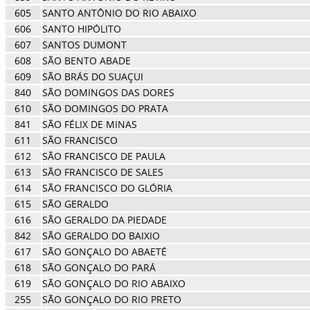
605
SANTO ANTÔNIO DO RIO ABAIXO
606
SANTO HIPÓLITO
607
SANTOS DUMONT
608
SÃO BENTO ABADE
609
SÃO BRÁS DO SUAÇUI
840
SÃO DOMINGOS DAS DORES
610
SÃO DOMINGOS DO PRATA
841
SÃO FÉLIX DE MINAS
611
SÃO FRANCISCO
612
SÃO FRANCISCO DE PAULA
613
SÃO FRANCISCO DE SALES
614
SÃO FRANCISCO DO GLÓRIA
615
SÃO GERALDO
616
SÃO GERALDO DA PIEDADE
842
SÃO GERALDO DO BAIXIO
617
SÃO GONÇALO DO ABAETÉ
618
SÃO GONÇALO DO PARÁ
619
SÃO GONÇALO DO RIO ABAIXO
255
SÃO GONÇALO DO RIO PRETO