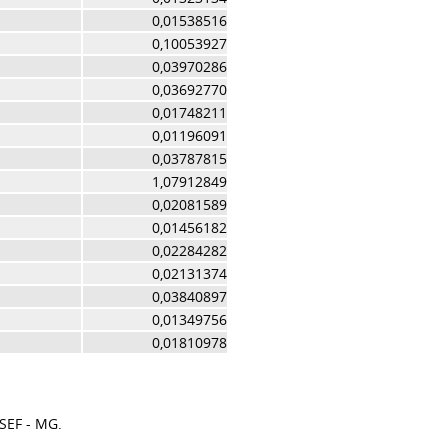
0,01538516
0,10053927
0,03970286
0,03692770
0,01748211
0,01196091
0,03787815
1,07912849
0,02081589
0,01456182
0,02284282
0,02131374
0,03840897
0,01349756
0,01810978
SEF - MG.