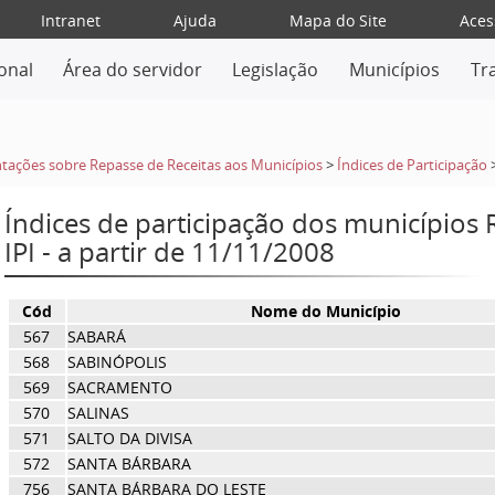
Intranet
Ajuda
Mapa do Site
Aces
ional
Área do servidor
Legislação
Municípios
Tr
tações sobre Repasse de Receitas aos Municípios
>
Índices de Participação
Índices de participação dos municípios
IPI - a partir de 11/11/2008
Cód
Nome do Município
567
SABARÁ
568
SABINÓPOLIS
569
SACRAMENTO
570
SALINAS
571
SALTO DA DIVISA
572
SANTA BÁRBARA
756
SANTA BÁRBARA DO LESTE