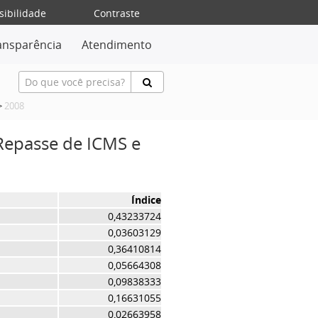
sibilidade
Contraste
ansparência
Atendimento
>
2008
 Repasse de ICMS e
Índice
0,43233724
0,03603129
0,36410814
0,05664308
0,09838333
0,16631055
0,02663958