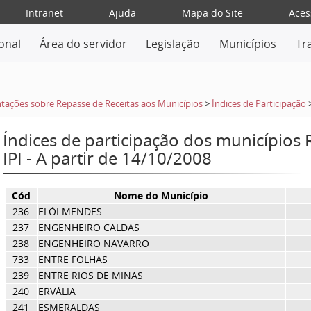
Intranet
Ajuda
Mapa do Site
Aces
ional
Área do servidor
Legislação
Municípios
Tr
tações sobre Repasse de Receitas aos Municípios
>
Índices de Participação
Índices de participação dos municípios
IPI - A partir de 14/10/2008
Cód
Nome do Município
236
ELÓI MENDES
237
ENGENHEIRO CALDAS
238
ENGENHEIRO NAVARRO
733
ENTRE FOLHAS
239
ENTRE RIOS DE MINAS
240
ERVÁLIA
241
ESMERALDAS