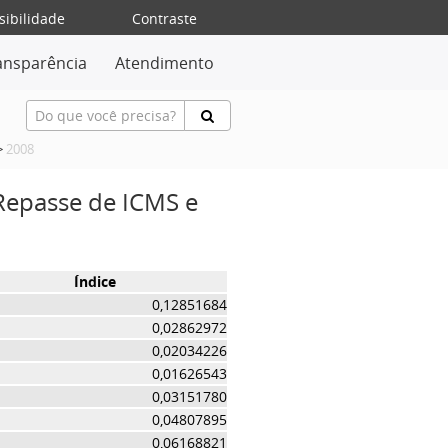
sibilidade
Contraste
ansparência
Atendimento
>
2008
 Repasse de ICMS e
Índice
0,12851684
0,02862972
0,02034226
0,01626543
0,03151780
0,04807895
0,06168821