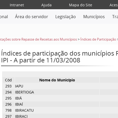
Intranet
Ajuda
Mapa do Site
Aces
ional
Área do servidor
Legislação
Municípios
Tr
tações sobre Repasse de Receitas aos Municípios
>
Índices de Participação
Índices de participação dos municípios
IPI - A partir de 11/03/2008
Cód
Nome do Município
293
IAPU
294
IBERTIOGA
295
IBIÁ
296
IBIAÍ
798
IBIRACATU
297
IBIRACI