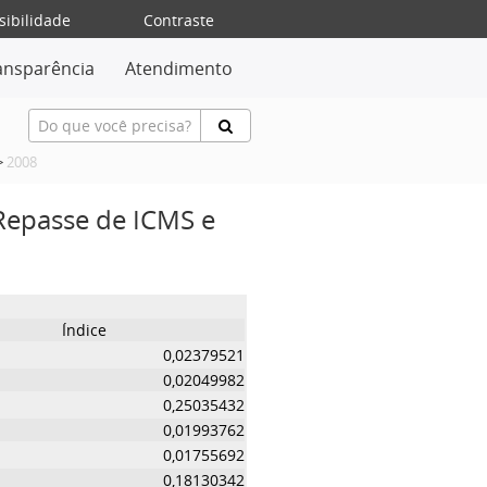
sibilidade
Contraste
ansparência
Atendimento
>
2008
 Repasse de ICMS e
Índice
0,02379521
0,02049982
0,25035432
0,01993762
0,01755692
0,18130342