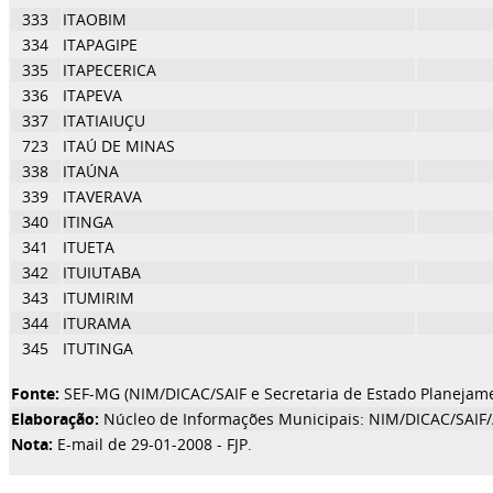
333
ITAOBIM
334
ITAPAGIPE
335
ITAPECERICA
336
ITAPEVA
337
ITATIAIUÇU
723
ITAÚ DE MINAS
338
ITAÚNA
339
ITAVERAVA
340
ITINGA
341
ITUETA
342
ITUIUTABA
343
ITUMIRIM
344
ITURAMA
345
ITUTINGA
Fonte:
SEF-MG (NIM/DICAC/SAIF e Secretaria de Estado Planejam
Elaboração:
Núcleo de Informações Municipais: NIM/DICAC/SAIF
Nota:
E-mail de 29-01-2008 - FJP.