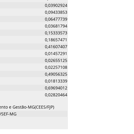
0,03902924
0,09433853
0,06477739
0,03681794
0,15333573
0,18657471
0,41607407
0,01457291
0,02655125
0,02257108
0,49056325
0,01813339
0,69694012
0,02820464
ento e Gestão-MG(CEES/FJP)
//SEF-MG