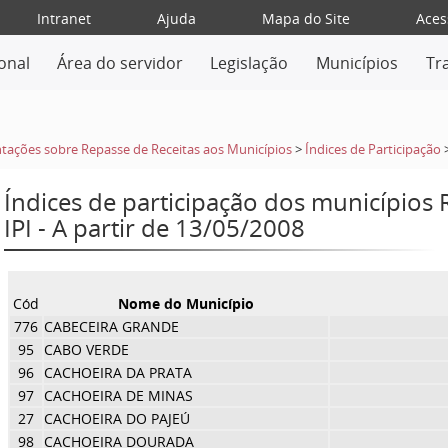
Intranet
Ajuda
Mapa do Site
Aces
ional
Área do servidor
Legislação
Municípios
Tr
tações sobre Repasse de Receitas aos Municípios
>
Índices de Participação
Índices de participação dos municípios
IPI - A partir de 13/05/2008
Cód
Nome do Município
776
CABECEIRA GRANDE
95
CABO VERDE
96
CACHOEIRA DA PRATA
97
CACHOEIRA DE MINAS
27
CACHOEIRA DO PAJEÚ
98
CACHOEIRA DOURADA