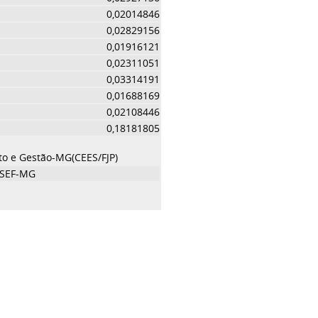
0,02014846
0,02829156
0,01916121
0,02311051
0,03314191
0,01688169
0,02108446
0,18181805
to e Gestão-MG(CEES/FJP)
/SEF-MG