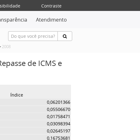
sibilidade
Contraste
ansparência
Atendimento
>
2008
 Repasse de ICMS e
Índice
0,06201366
0,05506670
0,01758471
0,03098394
0,02645197
0,16753681