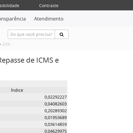
sibilidade
Contraste
ansparência
Atendimento
>
2008
 Repasse de ICMS e
Índice
0,02292227
0,04082603
0,20289302
0,01953689
0,03614859
0,04629975