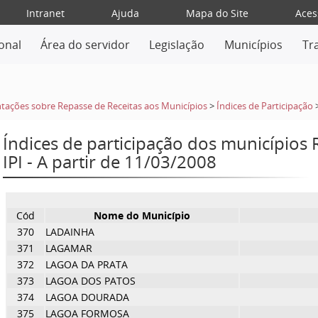
Intranet
Ajuda
Mapa do Site
Aces
ional
Área do servidor
Legislação
Municípios
Tr
tações sobre Repasse de Receitas aos Municípios
>
Índices de Participação
Índices de participação dos municípios
IPI - A partir de 11/03/2008
Cód
Nome do Município
370
LADAINHA
371
LAGAMAR
372
LAGOA DA PRATA
373
LAGOA DOS PATOS
374
LAGOA DOURADA
375
LAGOA FORMOSA