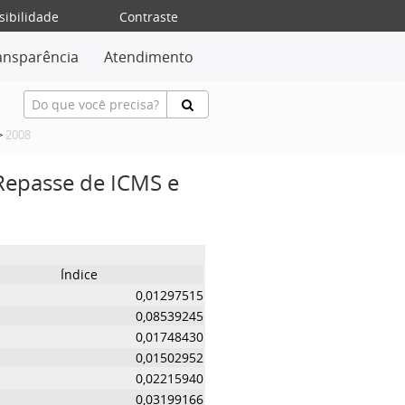
sibilidade
Contraste
ansparência
Atendimento
>
2008
 Repasse de ICMS e
Índice
0,01297515
0,08539245
0,01748430
0,01502952
0,02215940
0,03199166