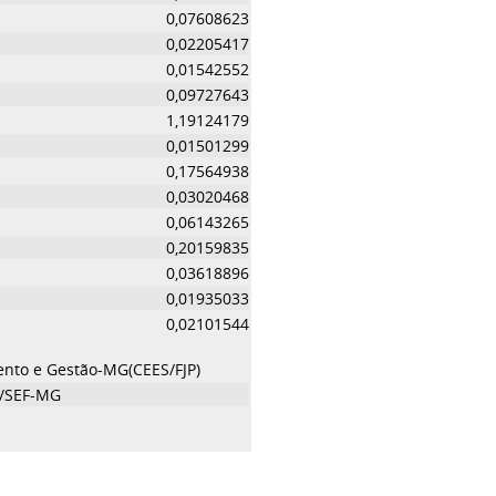
0,07608623
0,02205417
0,01542552
0,09727643
1,19124179
0,01501299
0,17564938
0,03020468
0,06143265
0,20159835
0,03618896
0,01935033
0,02101544
ento e Gestão-MG(CEES/FJP)
//SEF-MG