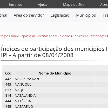
Intranet
Ajuda
Mapa do Site
Aces
ional
Área do servidor
Legislação
Municípios
Tr
tações sobre Repasse de Receitas aos Municípios
>
Índices de Participação
Índices de participação dos municípios
IPI - A partir de 08/04/2008
Cód
Nome do Município
442
NACIP RAYDAN
443
NANUQUE
813
NAQUE
814
NATALÂNDIA
444
NATÉRCIA
445
NAZARENO