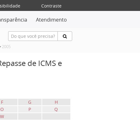
sibilidade
Contraste
ansparência
Atendimento
>
2005
 Repasse de ICMS e
F
G
H
O
P
Q
W