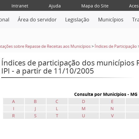
Intranet
Ajuda
Mapa do Site
Aces
ional
Área do servidor
Legislação
Municípios
Tr
tações sobre Repasse de Receitas aos Municípios
>
Índices de Participação
Índices de participação dos municípios
IPI - a partir de 11/10/2005
Consulta por Municípios - MG
A
B
C
D
E
I
J
L
M
N
R
S
T
U
V