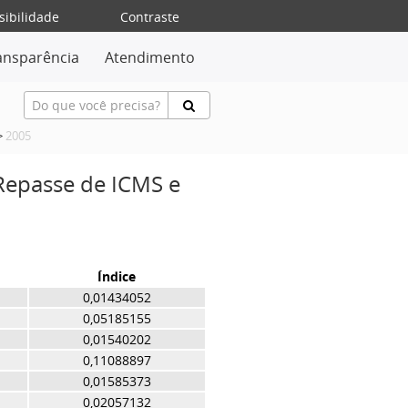
sibilidade
Contraste
ansparência
Atendimento
>
2005
 Repasse de ICMS e
Índice
0,01434052
0,05185155
0,01540202
0,11088897
0,01585373
0,02057132