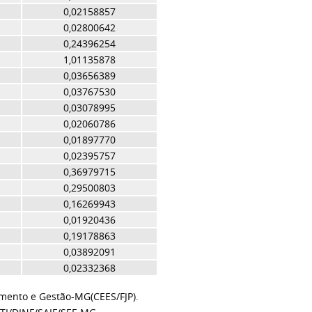
0,02158857
0,02800642
0,24396254
1,01135878
0,03656389
0,03767530
0,03078995
0,02060786
0,01897770
0,02395757
0,36979715
0,29500803
0,16269943
0,01920436
0,19178863
0,03892091
0,02332368
amento e Gestão-MG(CEES/FJP).