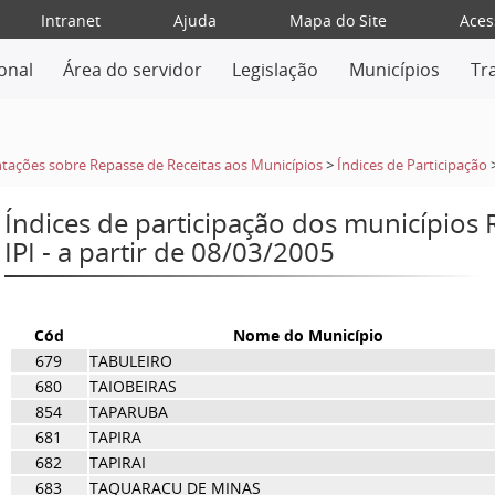
Intranet
Ajuda
Mapa do Site
Aces
ional
Área do servidor
Legislação
Municípios
Tr
tações sobre Repasse de Receitas aos Municípios
>
Índices de Participação
Índices de participação dos municípios
IPI - a partir de 08/03/2005
Cód
Nome do Município
679
TABULEIRO
680
TAIOBEIRAS
854
TAPARUBA
681
TAPIRA
682
TAPIRAI
683
TAQUARACU DE MINAS