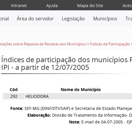
Intranet
Ajuda
Mapa do Site
Aces
ional
Área do servidor
Legislação
Municípios
Tr
tações sobre Repasse de Receitas aos Municípios
>
Índices de Participação
Índices de participação dos municípios
IPI - a partir de 12/07/2005
Cód
Nome do Município
292
HELIODORA
Fonte:
SEF-MG (DINF/DTI/SAIF) e Secretaria de Estado Planej
Elaboração:
Divisão de Tratamento da Informação- D
Nota:
E-mail de 04-07-2005 - FJ