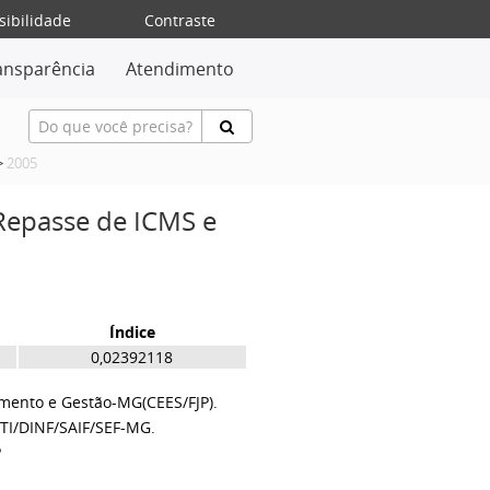
sibilidade
Contraste
ansparência
Atendimento
>
2005
 Repasse de ICMS e
Índice
0,02392118
amento e Gestão-MG(CEES/FJP).
TI/DINF/SAIF/SEF-MG.
P